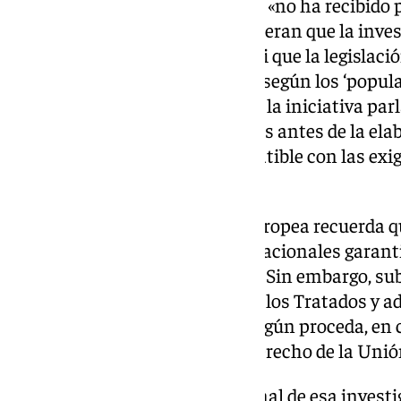
Aunque la Comisión afirma que «no ha recibido 
investigación español» que sugieran que la inves
cabo de forma independiente, ni que la legislaci
derechos de los investigadores, según los ‘popula
cuestión de fondo planteada en la iniciativa pa
popular: si la retirada de pruebas antes de la el
de los investigadores fue compatible con las exi
normativa europea.
La respuesta de la Comisión Europea recuerda 
a las autoridades y tribunales nacionales garant
investigación sean adecuados». Sin embargo, su
competencias como garante de los Tratados y ad
procedimiento de infracción, según proceda, en 
sólidas de una infracción del Derecho de la Unió
Bruselas esperará al informe final de esa investi