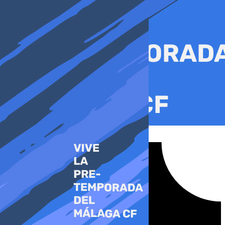
Ir
al
contenido
Tiktok