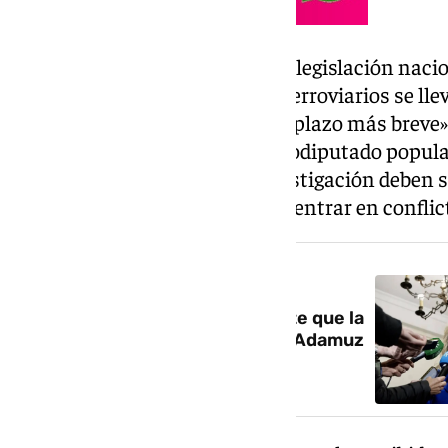
Según la Comisión Europea, «la legislación nacio
investigaciones de accidentes ferroviarios se ll
independiente, eficiente y en el plazo más breve»
pregunta presentada por el eurodiputado popula
organismos nacionales de investigación deben s
parte cuyos intereses pudieran entrar en conflic
NOTICIA RELACIONADA
La Fiscalía de Andalucía advierte que la
investigación del accidente de Adamuz
será «larga y compleja»