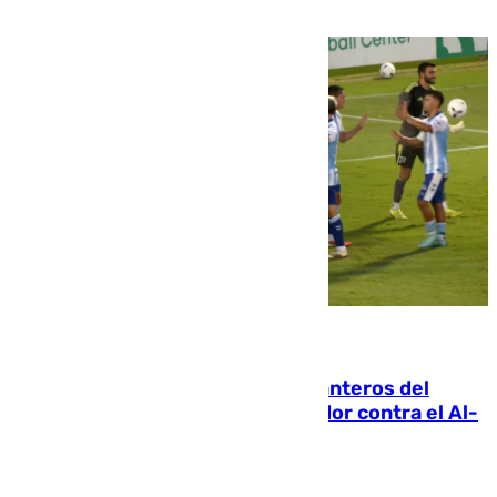
06.08.2026
Ya se han estrenado los tres delanteros del
Málaga: Eneko Jauregui, bigoleador contra el Al-
Arabi SC