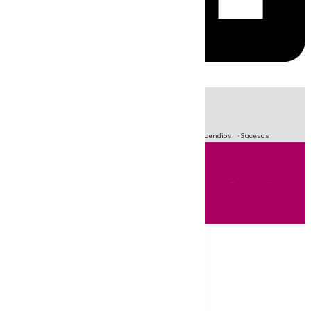
HOY
|
Fútbol
Primera División
Crisis Migratoria en Ceuta
Incendios
Sucesos
Andalucía