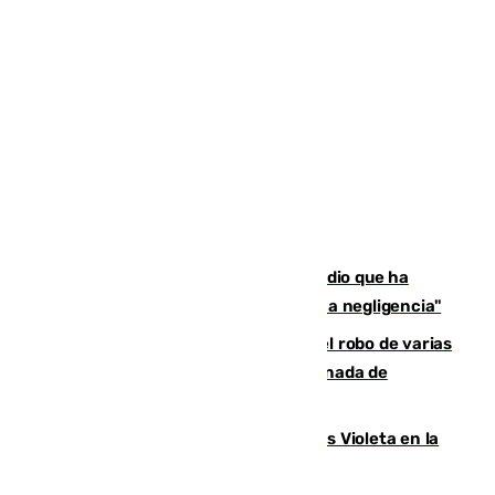
El acalde de Niebla cree que el incendio que ha
afectado a dos aldeas se originó "por una negligencia"
Golpe cofrade en Jaén: investigan el robo de varias
joyas de la Virgen de la Fuensanta Coronada de
Alcaudete
Con Málaga exige duplicar los Puntos Violeta en la
Feria de Málaga