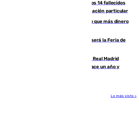
La Justicia ofrece a las familias de los 14 fallecidos
en el incendio de Los Gallardos ser acusación particular
Juanlu Sánchez, el sexto canterano que más dinero
deja en las arcas del Sevilla
Talleres, escape room y música: así será la Feria de
la Juventud Cofrade de Málaga
El fichaje más caro de la historia del Real Madrid
costaba 105 millones de euros menos hace un año y
jugaba en Leganés
Lo más visto >
Más noticias
Ver más >