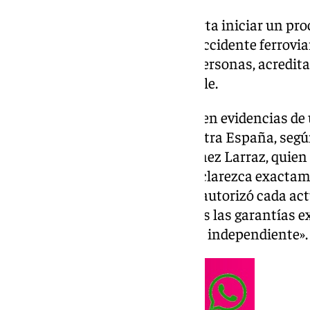
La Comisión Europea no descarta iniciar un pro
España si la investigación del accidente ferrovi
enero, en el que fallecieron 46 personas, acredit
normativa comunitaria aplicable.
Bruselas defiende que si aparecen evidencias de
investigación, podrá actuar contra España, seg
del Partido Popular Borja Giménez Larraz, quie
importante ahora es «que se esclarezca exactam
posteriores al accidente, quién autorizó cada act
terreno y si se preservaron todas las garantías ex
europea para una investigación independiente».