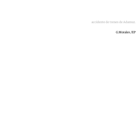
Punto de las vías donde tuvo lugar el accidente de trenes de Adamuz.
G.Morales /EP
101 TV
domingo, 21 junio 2026, 14:52
Compartir: