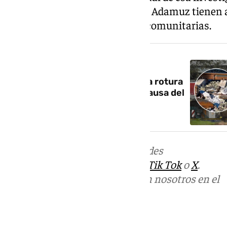
circunstancias del accidente de Adamuz tienen a
en la aplicación de las normas comunitarias.
NOTICIA RELACIONADA
La investigación apunta a que la rotura
de la soldadura es la principal causa del
accidente en Adamuz
Más noticias de
101TV
en las redes
sociales:
Instagram
,
Facebook
,
Tik Tok
o
X
.
Puedes ponerte en contacto con nosotros en el
correo
informativos@101tv.es
Tags: