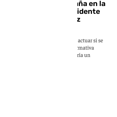
Bruselas vigila a España en la
investigación del accidente
ferroviario de Adamuz
La Comisión Europea no descarta actuar si se
acredita una vulneración de la normativa
comunitaria y defiende que iniciaría un
procedimiento de infracción