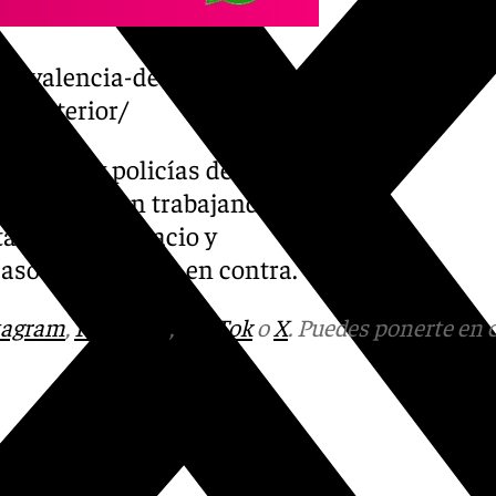
en-valencia-desatascan-un-
u-interior/
omberos y policías de
se encuentran trabajando
tablecer el espacio y
aso de las horas en contra.
tagram
,
Facebook
,
Tik Tok
o
X
. Puedes ponerte en 