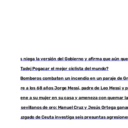
Vivas niega la versión del Gobierno y afirma que aún q
¿Es Tadej Pogacar el mejor ciclista del mundo?
Los Bomberos combaten un incendio en un paraje de G
Muere a los 68 años Jorge Messi, padre de Leo Messi y 
Retiene a su mujer en su casa y ameneza con quemar la
Dos sevillanos de oro: Manuel Cruz y Jesús Ortega ga
Un juzgado de Ceuta investiga seis presuntas agresione