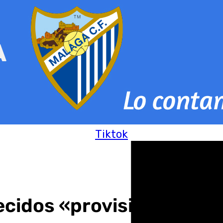
Tiktok
cidos «provisionales» e