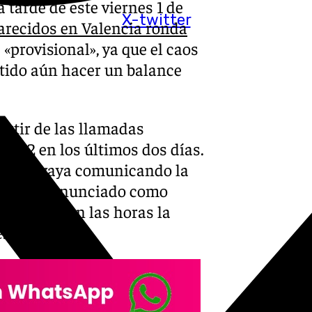
tarde de este viernes 1 de
X-twitter
arecidos en Valencia ronda
 «provisional», ya que el caos
tido aún hacer un balance
partir de las llamadas
e 112 en los últimos dos días.
rme se vaya comunicando la
 se han denunciado como
a que pasan las horas la
.