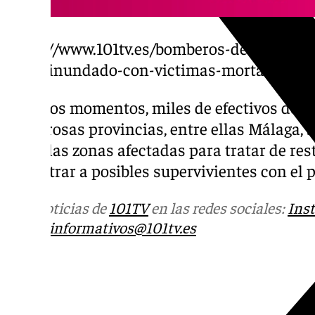
https://www.101tv.es/bomberos-de-malaga-
tunel-inundado-con-victimas-mortales-en-s
En estos momentos, miles de efectivos de b
numerosas provincias, entre ellas Málaga, 
sobre las zonas afectadas para tratar de res
encontrar a posibles supervivientes con el p
Más noticias de
101TV
en las redes sociales:
Ins
correo
informativos@101tv.es
Tags: