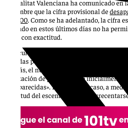
Generalitat Valenciana ha comunicado en la 
noviembre que la cifra provisional de
desap
los 1.900
. Como se ha adelantado, la cifra es
generado en estos últimos días no ha permi
oficial con exactitud.
El cálculo de estas cifras se ha realizado a 
recibidas por los servicios de Emergencias d
Además, el número podría reducirse confo
localización de personas que inicialmente
«desaparecidas». En cualquier caso, a medid
magnitud del escenario parece acrecentarse