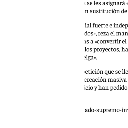
han subrayado que a los fiscales se les asignará «
la investigación de los delitos» en sustitución de
«La existencia de un poder judicial fuerte e ind
los jueces, es una garantía de todos», reza el ma
estas reformas van encaminadas a «convertir el 
minúscula». Así, de no retirarse los proyectos, 
más remedio que acudir a la huelga».
Asimismo, han recordado una petición que se lle
lustros» que es la de que de una creación masiva d
para mejorar la rapidez del servicio y han pedi
los perjuicios de la huelga.
https://www.101tv.es/juez-peinado-supremo-in
falso-testimonio/