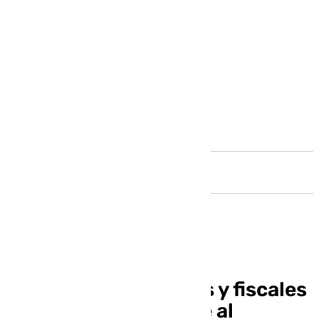
Andalucía
Centenares de jueces y fiscales
se concentran frente al