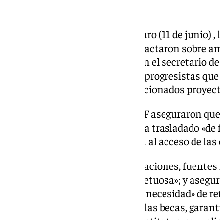
Ya se reunieron con justicia
Tras la convocatoria de aquel paro (11 de junio) ,
Ministerio los informes que redactaron sobre am
reunirse el pasado 4 de junio con el secretario d
Olmedo, y con las asociaciones progresistas que
iniciativa para abordar los mencionados proyecto
La APM, la AJFV, FJI, la AF y APIF aseguraron que
recalcaron que Olmedo les había trasladado «de 
no contempla retirar la reforma al acceso de las c
Pese a la impresión de las asociaciones, fuentes 
reunión de «constructiva y respetuosa»; y aseg
que dirige Bolaños se reiteró «la necesidad» de r
el acceso a las carreras, blindar las becas, gara