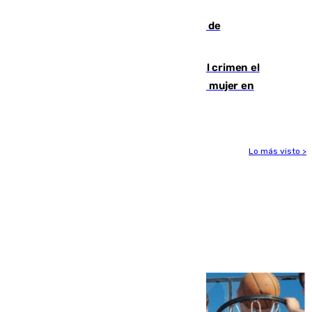
las comunidades"
Una ONG malagueña ganará un año de
comunicación gratuita con Apecom
Confiesa en un diario ser el autor del crimen el
hombre en prisión por asesinato de una mujer en
Benahavís
Lo más visto >
Más noticias
Ver más >