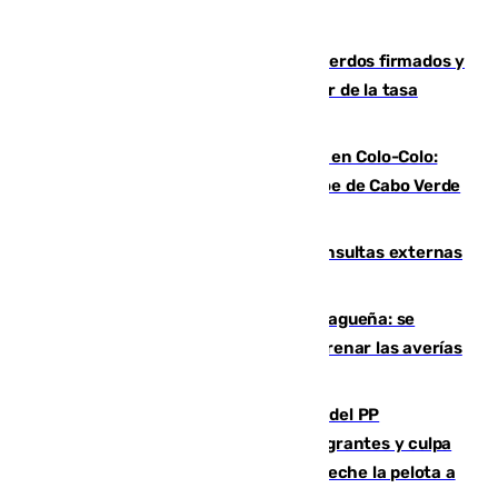
Vox exige a Sanz que cumpla los acuerdos firmados y
que paralice la mezquita antes de hablar de la tasa
turística
Vozinha, recibido como una estrella en Colo-Colo:
casi 30.000 aficionados arropan al héroe de Cabo Verde
en su presentación
Vithas Málaga crece en cirugías, consultas externas
y altas en el primer semestre de 2026
Mejoras del agua en la Axarquía malagueña: se
sustituye una tubería de 50 años para frenar las averías
de agua en El Borge y Almáchar
Bendodo asegura que los gobiernos del PP
"cumplirán la ley" sobre los menores migrantes y culpa
al Gobierno por "inestabilidad": "Que no eche la pelota a