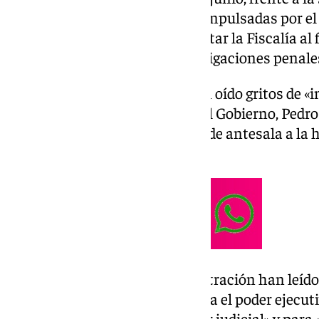
protestar contra las reformas impulsadas por el
acceso a ambas carreras y adaptar la Fiscalía al
manos de los fiscales las investigaciones penale
La concentración, donde se han oído gritos de «i
algunos contra el presidente del Gobierno, Pedro
de Justicia, Félix Bolaños, sirve de antesala a la
2, y 3 de julio.
Los organizadores de la concentración han leíd
que no se trata de un acto contra el poder ejecutiv
que es un acto «a favor del poder judicial» y para 