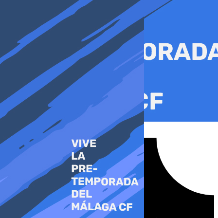
Ir
al
contenido
Tiktok