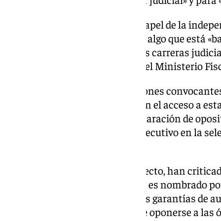
En el manifiesto se destaca el papel de la indepe
hablar de una democracia real», algo que está «b
ley para modificar el acceso a las carreras judicia
reforma del estatuto orgánico del Ministerio Fis
Según defienden las organizaciones convocantes,
excelencia» de conocimientos en el acceso a est
la creación de un centro de preparación de opos
signifique la intervención del Ejecutivo en la se
judicial.
En cuanto al segundo anteproyecto, han criticad
Fiscal General del Estado, quien es nombrado por
previo», así como que elimine las garantías de au
«reduciendo las posibilidades de oponerse a las 