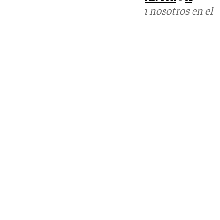
Puedes ponerte en contacto con nosotros en el
correo
informativos@101tv.es
Tags:
Últimas noticias