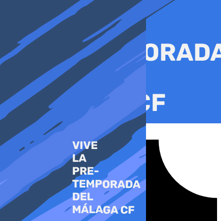
Ir
al
contenido
Tiktok