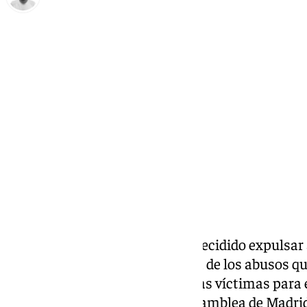
Antonio López
viernes, 25 octubre 2024, 22:48
Compartir:
La
agrupación Más Madrid
ha decidido expulsar 
conocerse que tenía constancia de los abusos q
mediar con una de sus presuntas víctimas para e
esta forma, la diputada de la Asamblea de Madr