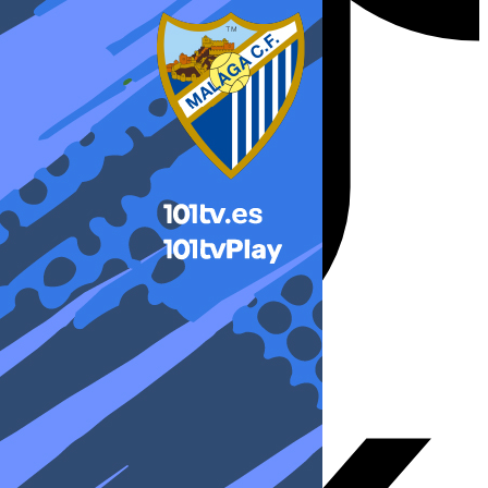
X-twitter