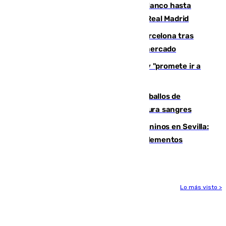
Vinícius Júnior seguirá vestido de blanco hasta
2032 tras cerrar su renovación con el Real Madrid
Rodrigo negocia su fichaje por el Barcelona tras
romper con el Madrid y revoluciona el mercado
El Rey traslada a Vivas su respaldo y "promete ir a
Ceuta" después de la crisis migratoria
El primer ciclo de las carreras de caballos de
Sanlúcar arranca este sábado con 27 pura sangres
Continúan los cierres de parques caninos en Sevilla:
se detectan alimentos que contienen elementos
peligrosos
Lo más visto >
Más noticias