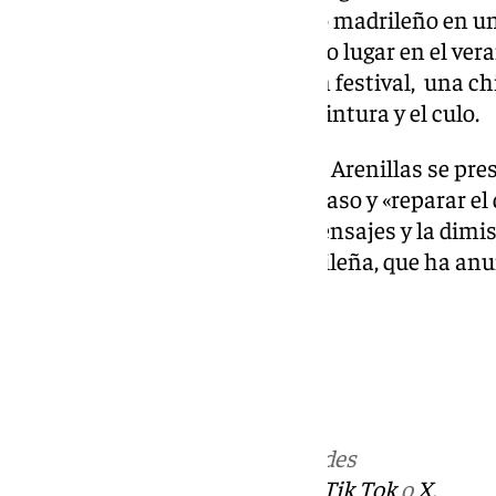
tratar de encubrir al exdiputado madrileño en u
sexual que, presuntamente, tuvo lugar en el vera
Plana. En dicho año, durante un festival, una ch
tocó sin su consentimiento la cintura y el culo.
Tras quejarse a la organización, Arenillas se pr
mostró dispuesta a resolver el caso y «reparar el
excesos. La difusión de tales mensajes y la dim
por salpicar a la diputada madrileña, que ha an
responsabilidades y el partido.
Más noticias de
101TV
en las redes
sociales:
Instagram
,
Facebook
,
Tik Tok
o
X
.