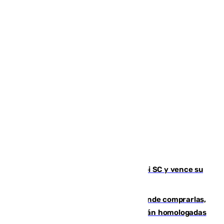
El Málaga es muy superior al Al-Arabi SC y vence su
primer encuentro de pretemporada
Gafas para el eclipse solar 2026: dónde comprarlas,
dónde conseguirlas y cómo saber si están homologadas