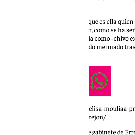
portavoz en asuntos de Mujer.
Arenillas, por su parte, asegura que es ella quie
que ella se haya negado a dimitir, como se ha señ
modo de ver está siendo utilizada como «chivo e
situación que ha dejado al partido mermado tras 
más conocidas.
https://www.101tv.es/la-actriz-elisa-mouliaa-
publicamente-los-abusos-de-errejon/
A Loreto, que un día fuera jefa de gabinete de Er