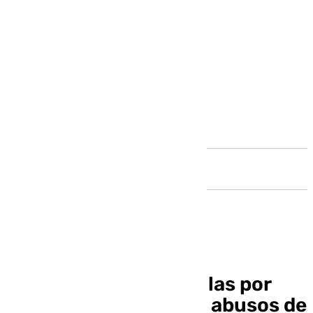
Andalucía
Cesan a Loreto Arenillas por
conocer y «encubrir» abusos de