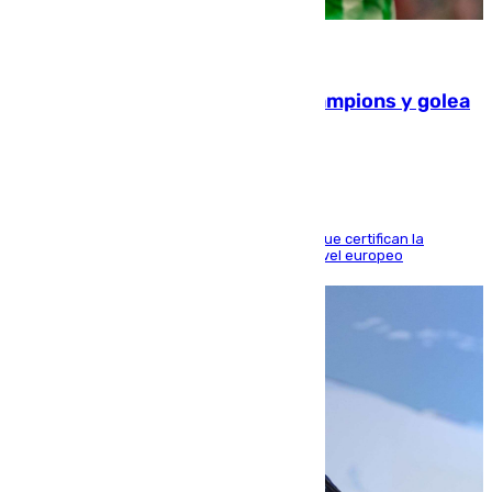
06.08.2026
El Betis supera el examen de Champions y golea
al Arsenal en Dublín (1-3)
Riquelme, Deossa y Fornals firman los tantos que certifican la
superioridad bética ante un rival de máximo nivel europeo