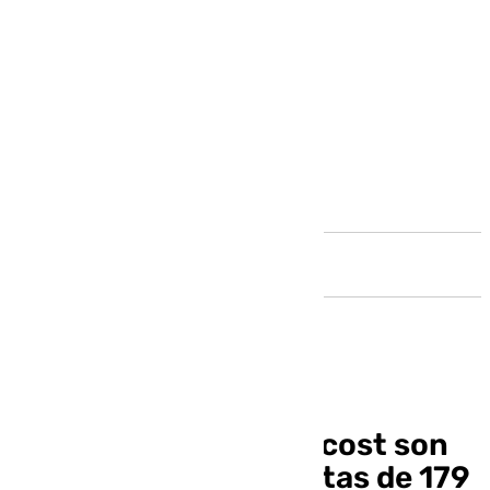
Andalucía
Cinco aerolíneas low cost son
sancionadas con multas de 179