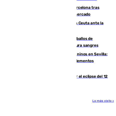
Rodrigo negocia su fichaje por el Barcelona tras
romper con el Madrid y revoluciona el mercado
El Rey traslada a Vivas su respaldo a Ceuta ante la
crisis migratoria
El primer ciclo de las carreras de caballos de
Sanlúcar arranca este sábado con 27 pura sangres
Continúan los cierres de parques caninos en Sevilla:
se detectan alimentos que contienen elementos
peligrosos
Estos son los mejores sitios para ver el eclipse del 12
de agosto en la provincia de Málaga
Lo más visto >
Más noticias