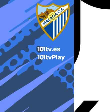
X-twitter