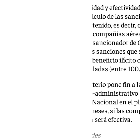
Para garantizar la proporcionalidad y efectivida
como su efecto disuasorio, el cálculo de las san
el criterio del beneficio ilícito obtenido, es deci
los beneficios obtenidos por las compañías aérea
tal y como establece el régimen sancionador de
calificadas como muy graves, las sanciones que
hasta entre seis y ocho veces el beneficio ilícit
cantidades de las multas estipuladas (entre 100.
Esta orden firmada por el ministerio pone fin a 
interponer recurso contencioso-administrativo a
Administrativo de la Audiencia Nacional en el p
transcurrido este plazo de dos meses, si las c
recurso ante la justicia, la orden será efectiva.
Más noticias de
101TV
en las redes