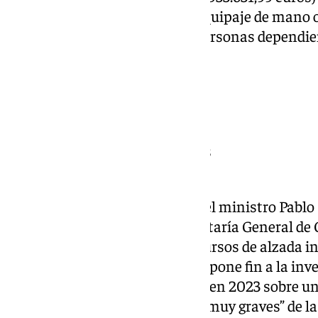
de cobrar suplementos por el equipaje de mano o
contiguos para acompañar a personas dependie
sancionadas son:
Ryanair: 107.775.777 euros
Vueling: 39.264.412 euros
Easyjet: 29.094.441 euros
Norgewian: 1.610.001 euros
Volotea: 1.189.000,99 euros
A través de una orden firmada, el ministro Pabl
sanciones que propuso la Secretaría General de
desestimado, por tanto, los recursos de alzada i
compañías. De esta manera, se pone fin a la inve
Dirección General de Consumo en 2023 sobre un
calificadas como infracciones “muy graves” de 