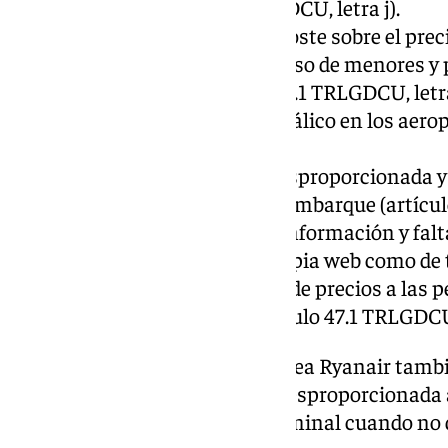
cabina (artículo 47.1 TRLGDCU, letra j).
Exigir el pago de un sobrecoste sobre el preci
asientos contiguos en el caso de menores y
acompañantes (artículo 47.1 TRLGDCU, letra
No permitir el pago en metálico en los aerop
TRLGDCU, letra ñ).
Imposición de una tasa desproporcionada y a
impresión de la tarjeta de embarque (artícul
Omisiones engañosas de información y falta 
publicados tanto en su propia web como de t
comparabilidad de ofertas de precios a las
de decisión por estas (artículo 47.1 TRLGDCU
Además, en el caso de la aerolínea Ryanair tamb
la cual se cobra una cantidad desproporcionada a
por imprimir el billete en la terminal cuando no 