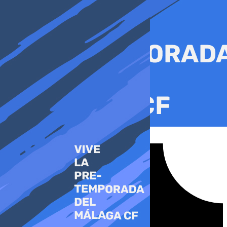
Ir
al
contenido
Tiktok