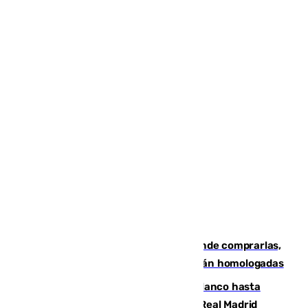
Gafas para el eclipse solar 2026: dónde comprarlas,
dónde conseguirlas y cómo saber si están homologadas
Vinícius Júnior seguirá vestido de blanco hasta
2032 tras cerrar su renovación con el Real Madrid