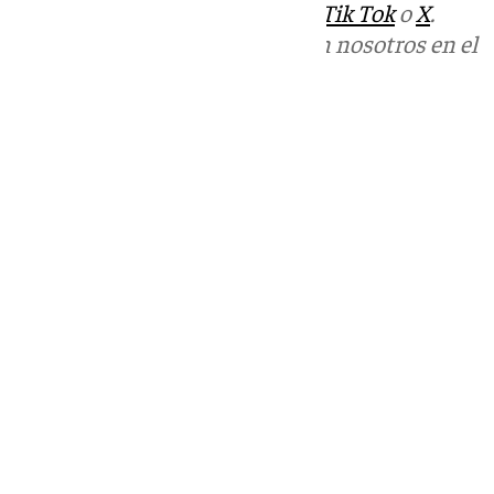
sociales:
Instagram
,
Facebook
,
Tik Tok
o
X
.
Puedes ponerte en contacto con nosotros en el
correo
informativos@101tv.es
Tags:
Últimas noticias