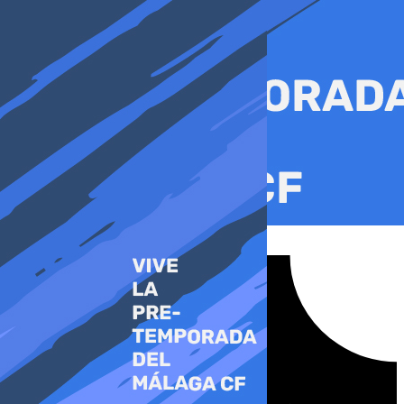
Ir
al
contenido
Tiktok