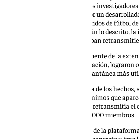
diferido, línea o en streaming, los investigadore
extensiones o ‘add on’ creada por un desarrollad
permitía el visionado de los partidos de fútbol d
española de forma gratuita Según lo descrito, la
averiguar el lugar donde se estaban retransmitie
Siguiendo los pasos del código fuente de la extens
diferentes búsquedas de información, lograron o
plataformas de mensajería instantánea más uti
Para poder determinar la autoría de los hechos, s
foco en los ‘nickname’ o pseudónimos que aparec
dentro de la extensión donde se retransmitía el 
de manera gratuita a más de 78.000 miembros.
Tras la descarga de la extensión de la plataform
misma pertenecía a un usuario concreto y, tras 