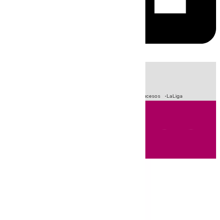
HOY
|
Fútbol
Primera División
Crisis Migratoria en Ceuta
Sucesos
LaLiga
Andalucía