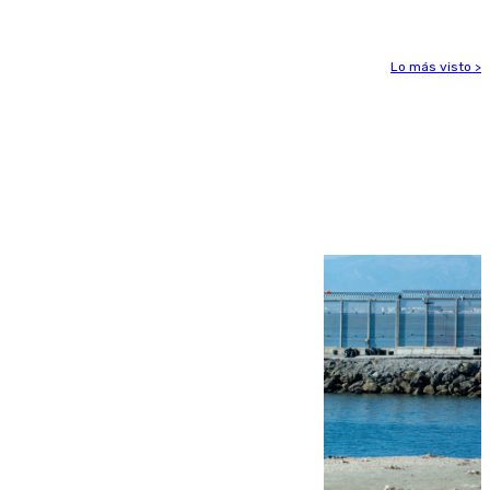
Lo más visto >
Más noticias
Ver más >