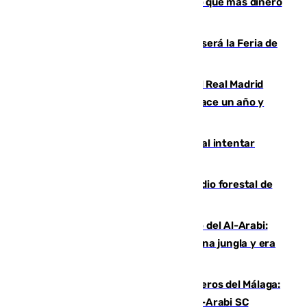
Juanlu Sánchez, el sexto canterano que más dinero
deja en las arcas del Sevilla
Talleres, escape room y música: así será la Feria de
la Juventud Cofrade de Málaga
El fichaje más caro de la historia del Real Madrid
costaba 105 millones de euros menos hace un año y
jugaba en Leganés
Ceuta suma 82 fallecidos en el mar al intentar
cruzar la frontera española
Huelva eleva a emergencia el incendio forestal de
Niebla
Juanfran Funes, sobre el duro juego del Al-Arabi:
“Por momentos nos hemos metido en una jungla y era
hasta peligroso”
Ya se han estrenado los tres delanteros del Málaga:
Eneko Jauregui, bigoleador contra el Al-Arabi SC