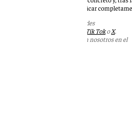
bases policiales, se logró identificar completame
Más noticias de
101TV
en las redes
sociales:
Instagram
,
Facebook
,
Tik Tok
o
X
.
Puedes ponerte en contacto con nosotros en el
correo
informativos@101tv.es
Tags:
Últimas noticias