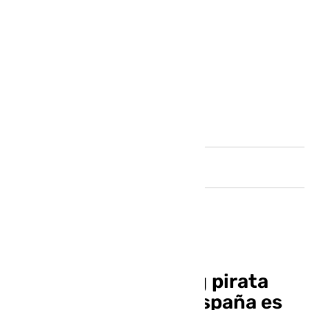
Andalucía
El canal de streaming pirata
más importante en España es