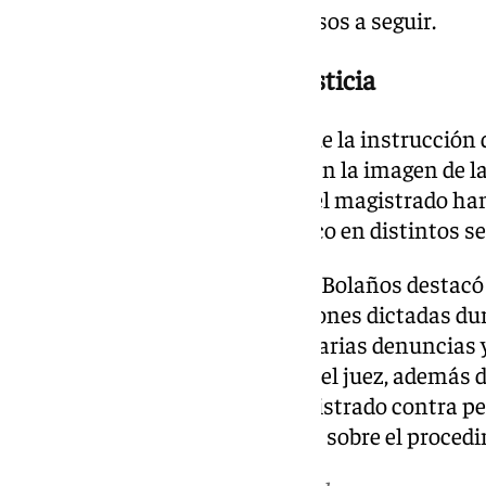
Judicial quien determine los pasos a seguir.
Impacto negativo para la justicia
El ministro también aseguró que la instrucción d
teniendo un impacto negativo en la imagen de la Ju
a algunas de las resoluciones del magistrado han
ideológicas y han encontrado eco en distintos sec
Para respaldar esta afirmación, Bolaños destacó
revocado hasta quince resoluciones dictadas du
señaló que se han presentado varias denuncias y
relacionadas con la actuación del juez, además d
emprendidas por el propio magistrado contra pe
políticos por opiniones vertidas sobre el proced