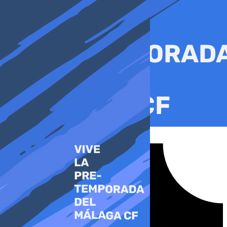
Ir
al
contenido
Tiktok