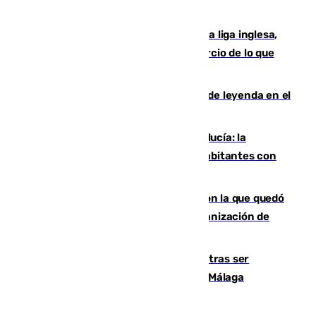
huía hacia Granada
El Boreham Wood, equipo de la quinta liga inglesa,
rechaza una oferta equivalente a un tercio de lo que
vale el club por un jugador
La familia Hernangómez: un legado de leyenda en el
mundo del baloncesto
Nuevo récord de población en Andalucía: la
comunidad supera los 8,7 millones de habitantes con
una alta tasa de extranjeros
Agrede sexualmente a una mujer con la que quedó
por Instagram: dos años prisión e indemnización de
9.000 euros
Un turista de 17 años, hospitalizado tras ser
atropellado a propósito en el Centro de Málaga