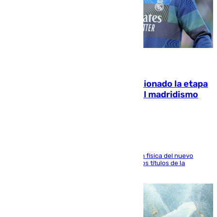
06.08.2026
El malagueño Brahim afronta ilusionado la etapa
con Mourinho y considera que «el madridismo
está contento con mi fútbol»
El atacante malagueño destaca la preparación física del nuevo
cuerpo técnico y fija como meta pelear todos los títulos de la
temporada