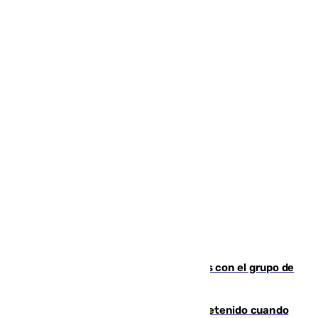
Juanpe vuelve a los entrenamientos con el grupo de
manera progresiva
Mata a su expareja en Murcia y es detenido cuando