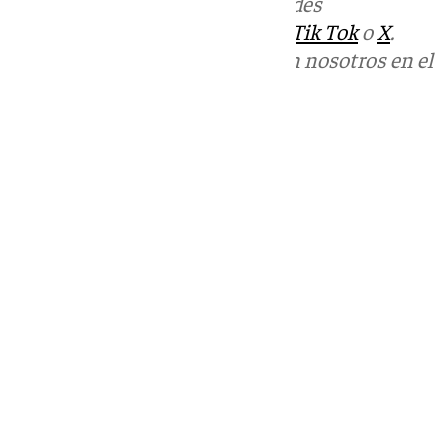
Más noticias de
101TV
en las redes
sociales:
Instagram
,
Facebook
,
Tik Tok
o
X
.
Puedes ponerte en contacto con nosotros en el
correo
informativos@101tv.es
Tags:
Últimas noticias