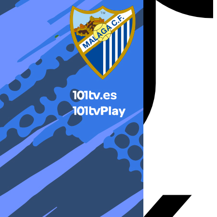
X-twitter