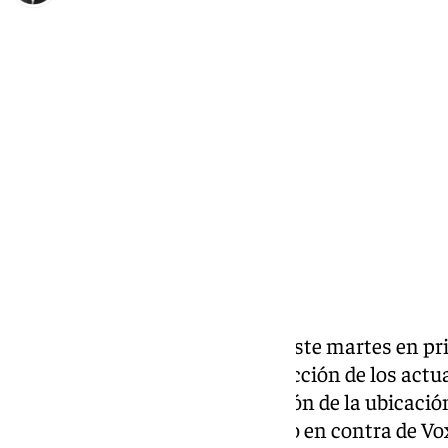
Ignacio Pérez
martes, 18 marzo 2025, 21:46
Compartir:
El Pleno del
Congreso
ha dado este martes en pri
máxima de alcohol en la conducción de los actual
sangre a 0,2, y prohibir la difusión de la ubicaci
redes sociales. Con el único voto en contra de Vox