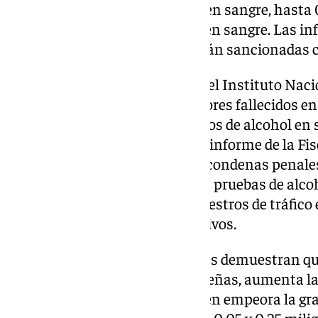
espirado o 0,2 gramos por litro en sangre, hasta 
espirado o 0,5 gramos por litro en sangre. Las in
alcohol exceda la permitida serán sancionadas 
En España, según un informe del Instituto Nacio
Forenses, el 33% de los conductores fallecidos en
presentaban resultados positivos de alcohol en 
peatones fallecidos. Según otro informe de la Fis
año 2023 se registraron 50.071 condenas penales
de alcohol. Por otra parte, en las pruebas de alc
conductores implicados en siniestros de tráfico 
el 5,61% dieron resultados positivos.
«Las investigaciones disponibles demuestran qu
cantidades relativamente pequeñas, aumenta la 
produzca un accidente y también empeora la gra