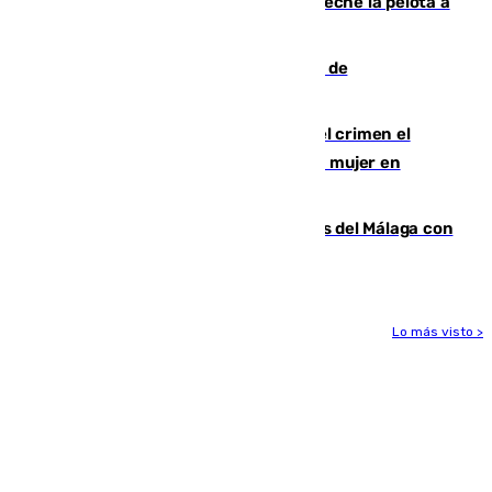
al Gobierno por "inestabilidad": "Que no eche la pelota a
las comunidades"
Una ONG malagueña ganará un año de
comunicación gratuita con Apecom
Confiesa en un diario ser el autor del crimen el
hombre en prisión por asesinato de una mujer en
Benahavís
Juanpe vuelve a los entrenamientos del Málaga con
el grupo de manera progresiva
Lo más visto >
Más noticias
Ver más >