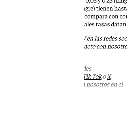
conductores con una tasa entre 0,05 y 0,25 milig
(0,1 y 0,5 gramos por litro en sangre) tienen has
accidente mortal, cuando se les compara con con
PSOE, que recuerda que las actuales tasas datan
Descubre más noticias de 101TV en las redes soc
Tok
o
X
. Puedes ponerte en contacto con nosotro
informativos@101tv.es
Más noticias de
101TV
en las redes
sociales:
Instagram
,
Facebook
,
Tik Tok
o
X
.
Puedes ponerte en contacto con nosotros en el
correo
informativos@101tv.es
Tags:
Últimas noticias