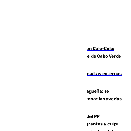
Vozinha, recibido como una estrella en Colo-Colo:
casi 30.000 aficionados arropan al héroe de Cabo Verde
en su presentación
Vithas Málaga crece en cirugías, consultas externas
y altas en el primer semestre de 2026
Mejoras del agua en la Axarquía malagueña: se
sustituye una tubería de 50 años para frenar las averías
de agua en El Borge y Almáchar
Bendodo asegura que los gobiernos del PP
"cumplirán la ley" sobre los menores migrantes y culpa