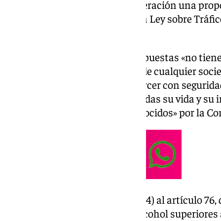
Congreso ha tomado en consideración una propos
modifica el texto refundido de la Ley sobre Tráfi
Motor y Seguridad Vial.
Según los socialistas, estas propuestas «no tien
que persiguen, como es propio de cualquier soc
que sus ciudadanos puedan ejercer con seguridad
circulación sin ver comprometidas su vida y su in
derechos fundamentales reconocidos» por la Co
En el texto se añade
el párrafo z4) al artículo 76
graves conducir con tasas de alcohol superiores a