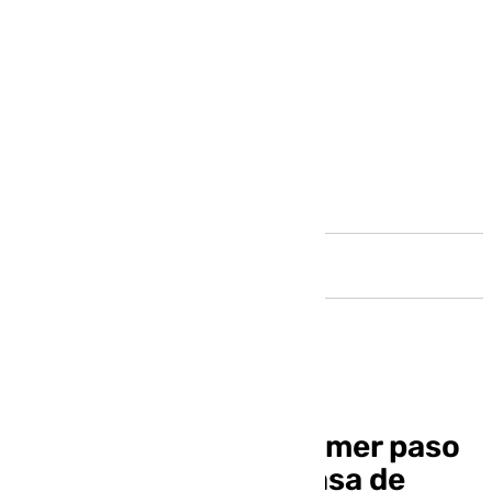
Andalucía
El Congreso da un primer paso
para la bajada de la tasa de