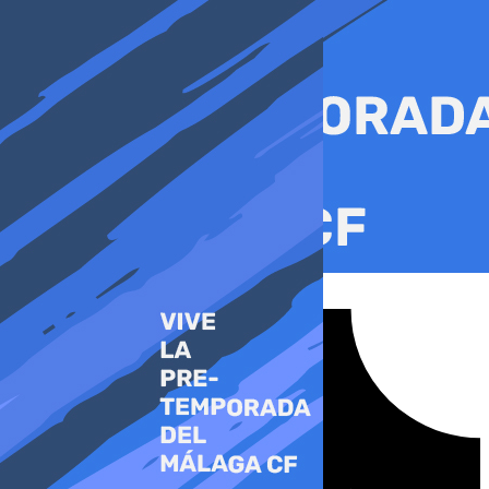
Ir
al
contenido
Tiktok