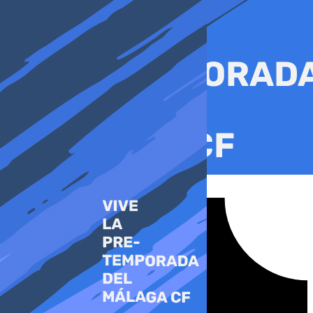
Ir
al
contenido
Tiktok