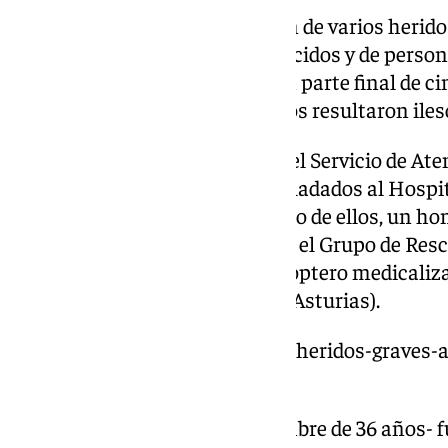
Los primeros avances hablaban de varios heridos
determinó la existencia de fallecidos y de person
equipos de rescate ha dejado un parte final de c
gravedad, mientras que otros dos resultaron iles
Según los datos facilitados por el Servicio de 
dos de los heridos han sido trasladados al Hospi
Asturias (HUCA), en Oviedo. Uno de ellos, un ho
carácter grave fue evacuado por el Grupo de Resc
médica rescatadora, en el helicóptero medicaliza
Emergencias del Principado de Asturias).
https://www.101tv.es/muertos-heridos-graves-a
asturias/
La otra persona herida -un hombre de 36 años- fu