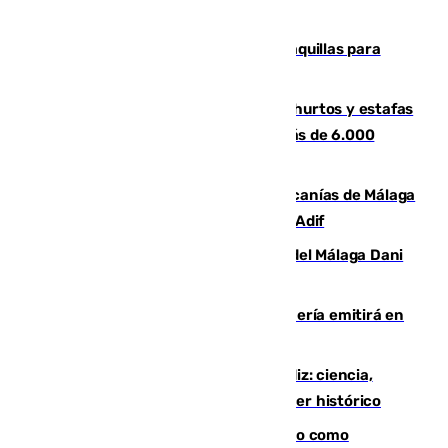
El mercado de Jerez refrigera sus taquillas para
facilitar las compras a sus visitantes
Detenida una pareja por presuntos hurtos y estafas
en Málaga tras ser descubiertos con más de 6.000
euros
Retrasos y cancelaciones en el Cercanías de Málaga
por una avería en la infraestructura de Adif
Isco, la nueva mascota del jugador del Málaga Dani
Lorenzo
El observatorio de Calar Alto de Almería emitirá en
directo el eclipse solar del 12 de agosto
El «Trío de Eclipses» arranca en Cádiz: ciencia,
naturaleza y seguridad ante un atardecer histórico
Noruega pide la dimisión de Infantino como