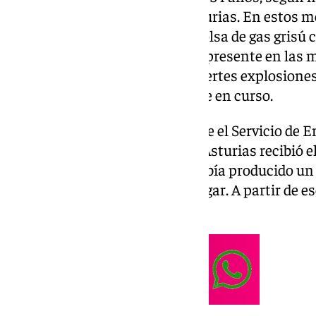
Delegación del Gobierno de Asturias. En estos m
investigación apuntan a una bolsa de gas grisú
la detonación, un componente presente en las mi
contacto con el aire, provoca fuertes explosione
para esclarecer lo ocurrido sigue en curso.
Tal y como han informado desde el Servicio de E
Asturias (SEPA), la sala del 112 Asturias recibió e
9.30 horas, indicando que se había producido 
había personas heridas en el lugar. A partir de 
efectivos de rescate.