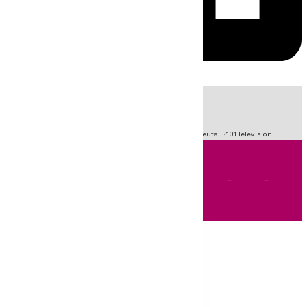
HOY
|
Fútbol
Primera División
LaLiga
Crisis Migratoria en Ceuta
101 Televisión
Andalucía