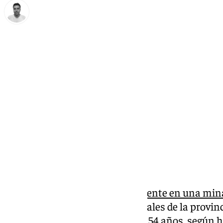
Antonio López
lunes, 31 marzo 2025, 22:09
Compartir:
Los cinco fallecidos
en un accidente en una mina
asturiano de Degaña, son naturales de la provin
comprendidas entre los 32 y los 54 años, según 