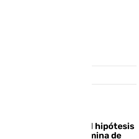
Andalucía
El gas grisú, principal hipótesis
de la explosión en la mina de