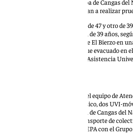
Hospital Carmen y Severo Ochoa de Cangas del 
enviado al HUCA, donde se le iban a realizar pru
Los otros dos heridos, un varón de 47 y otro de 3
Salud de Villablino. Desde allí, el de 39 años, seg
León fue evacuado al hospital de El Bierzo en u
avanzado y el otro, de 47 años, fue evacuado en e
comunidad vecina al Complejo Asistencia Univer
Equipos desplazados
El SAMU movilizó al accidente el equipo de Ate
ambulancia de soporte vital básico, dos UVI-mó
equipos médicos, una de ellas la de Cangas del
convencional y otras dos de transporte de colect
Helicóptero Medicalizado del SEPA con el Grupo 