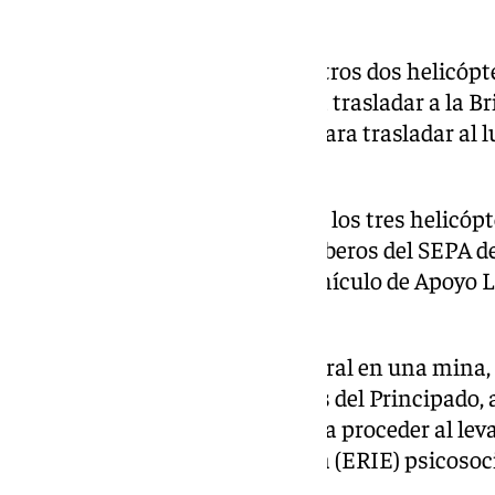
una médica-rescatadora.
El SEPA también movilizó los otros dos helicópt
organismo autónomo, uno para trasladar a la B
desde el pozo Fondón y el otro para trasladar al 
entre otros, la Unidad Canina.
La Sala 112 del SEPA, además de los tres helicóp
Canina activó efectivos de Bomberos del SEPA de
Narcea e Ibias, Jefe de Zona, Vehículo de Apoyo 
Avanzado.
Al tratarse de un accidente laboral en una mina,
informó a los técnicos de minas del Principado, a
hecho cargo de los trámites para proceder al lev
Equipo de Respuesta Inmediata (ERIE) psicosocia