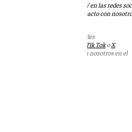
Descubre más noticias de 101TV en las redes soc
Tok
o
X
. Puedes ponerte en contacto con nosotro
informativos@101tv.es
Más noticias de
101TV
en las redes
sociales:
Instagram
,
Facebook
,
Tik Tok
o
X
.
Puedes ponerte en contacto con nosotros en el
correo
informativos@101tv.es
Tags:
Últimas noticias