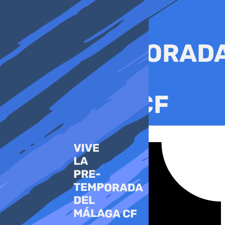
Ir
al
contenido
Tiktok