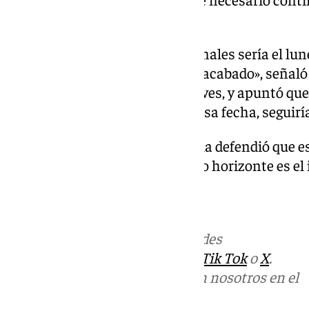
solo en horario de mañana.
Posteriormente, los informes finales sería el lune
acabamos el juicio, si lo hemos acabado», señaló 
levantar la sesión el pasado jueves, y apuntó que
continuar el juicio más allá de esa fecha, seguiría 
Finalmente, el presidente de sala defendió que e
imparcial», y por tanto «su único horizonte es el 
Más noticias de
101TV
en las redes
sociales:
Instagram
,
Facebook
,
Tik Tok
o
X
.
Puedes ponerte en contacto con nosotros en el
correo
informativos@101tv.es