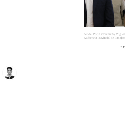
El hermano del presidente del gobierno David Sánchez y el exlíder del PSOE extremeño, Miguel
Ángel Garrido, en el juicio el pasado jueves en la Audiencia Provincial de Badajoz
E.P.
Ignacio Pérez
domingo, 31 mayo 2026, 12:45
Compartir: