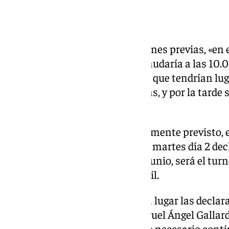
Turno para los testigos
Una vez resueltas estas cuestiones previas, «en 
continuar el juicio», éste se reanudaría a las 10.
previsto de pruebas testificales, que tendrían lu
miércoles, de 10.00 a 14.00 horas, y por la tarde 
21.00 horas.
De acuerdo al calendario inicialmente previsto, e
citados 15 testigos a declarar; el martes día 2 dec
mientras que el miércoles 3 de junio, será el tur
nueve agentes de la Guardia Civil.
Ya el jueves, 4 de junio, tendrían lugar las decla
entre ellos David Sánchez y Miguel Ángel Gallard
de 17.00 a 21.00 horas, y si fuese necesario conti