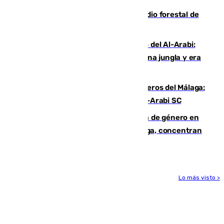
Huelva eleva a emergencia el incendio forestal de
Niebla
Juanfran Funes, sobre el duro juego del Al-Arabi:
“Por momentos nos hemos metido en una jungla y era
hasta peligroso”
Ya se han estrenado los tres delanteros del Málaga:
Eneko Jauregui, bigoleador contra el Al-Arabi SC
35 mujeres asesinadas por violencia de género en
España en este 2026: Andalucía y Málaga, concentran
el foco de la tragedia
Lo más visto >
Más noticias