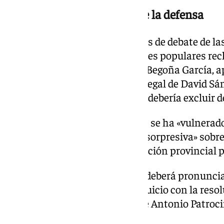
Rechazo de las peticiones de la defensa
Durante las más de cuatro horas de debate de las
abogados de las siete acusaciones populares rec
defensa, mientras que la fiscal, Begoña García, a
aceptación de nombramiento ilegal de David Sán
Badajoz, que según defendió, se debería excluir de
La fiscal también consideró que se ha «vulnerado
Gallardo, al acusarlo de «forma sorpresiva» sobre
ocupó Luis Carrero en la institución provincial 
Sobre estas cuestiones previas deberá pronunciar
horas, cuando se reanude este juicio con la resol
según señaló el presidente, José Antonio Patroci
«madurarlas».