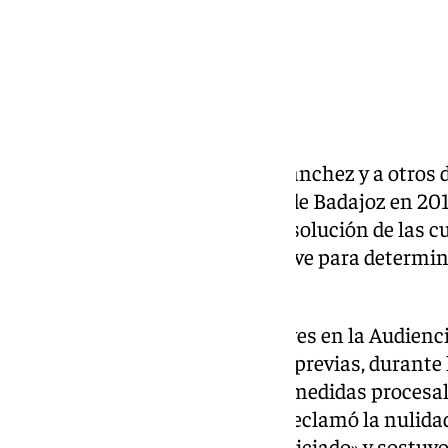
El juicio al hermano de Pedro Sánchez y a otros 
contratación en la Diputación de Badajoz en 2017
junio, a las 9.30 horas, con la resolución de las
por las defensas, un trámite clave para determin
oral.
La causa arrancó el pasado jueves en la Audienci
exposición de estas cuestiones previas, durante 
acusados solicitaron distintas medidas procesales
David Sánchez, Emilio Cortés, reclamó la nulida
considerar que su origen está «viciado» y sostuv