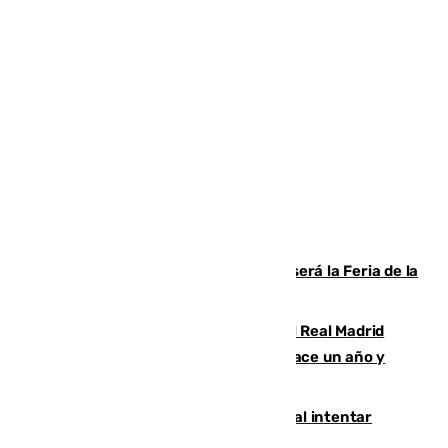
Talleres, escape room y música: así será la Feria de la
Juventud Cofrade de Málaga
El fichaje más caro de la historia del Real Madrid
costaba 105 millones de euros menos hace un año y
jugaba en Leganés
Ceuta suma 82 fallecidos en el mar al intentar
cruzar la frontera española