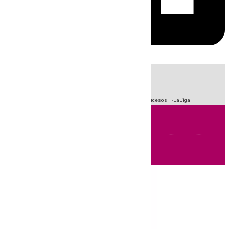
HOY
|
Fútbol
Primera División
Crisis Migratoria en Ceuta
Sucesos
LaLiga
Andalucía