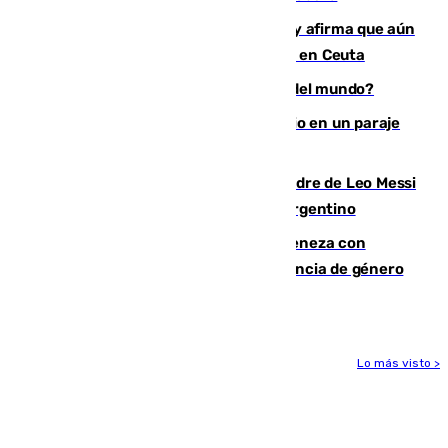
Vivas niega la versión del Gobierno y afirma que aún
quedan entre 8.000 y 11.000 migrantes en Ceuta
¿Es Tadej Pogacar el mejor ciclista del mundo?
Los Bomberos combaten un incendio en un paraje
de Granada
Muere a los 68 años Jorge Messi, padre de Leo Messi
y pieza fundamental en la carrera del argentino
Retiene a su mujer en su casa y ameneza con
quemar la vivienda: nuevo caso de violencia de género
en Málaga
Lo más visto >
Más noticias