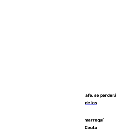
Christantus Uche, delantero del Getafe, se perderá
toda la temporada por varias fracturas de los
ligamentos de su rodilla derecha
Expulsado de España un ciudadano marroquí
condenado por allanar una vivienda en Ceuta