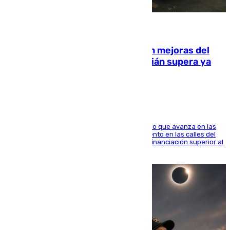
08.08.2026
La inversión del Ayuntamiento en mejoras del
entorno del Prado de San Sebastián supera ya
1.600.000 euros
El consistorio, a través de Emasesa, ha indicado que avanza en las
obras de renovación de las redes de saneamiento en las calles del
entorno del Prado, contando la zona con una financiación superior al
millón y medio de euros