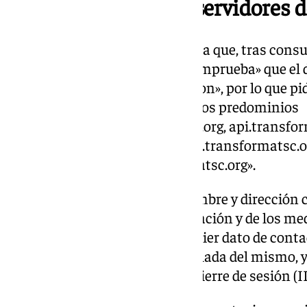
Dominio alojado en servidores
Peinado señala en la providencia que, tras cons
alojamiento en Internet, «se comprueba» que el 
«alojado en servidores de Amazon», por lo que p
información «respecto a todos los predominios
asociados: www.transformatsc.org, api.transfor
pre.transformatsc.org, ucm-pre.transformatsc.or
relativos al dominio transformatsc.org».
En concreto, el juez solicita nombre y dirección 
servicio con detalle de la facturación y de los me
de la cuenta del cliente y cualquier dato de conta
servicio y descripción con detallada del mismo, 
«incluyendo las IPS de inicio y cierre de sesión (I