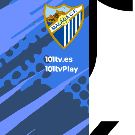
X-twitter