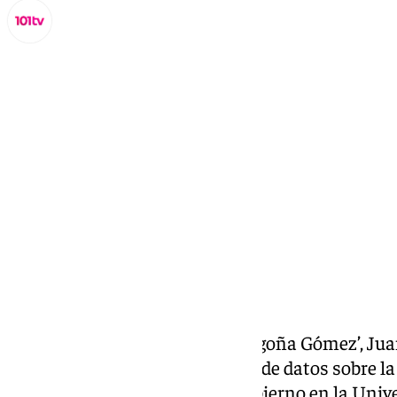
Miguel Alfonso
lunes, 6 octubre 2025, 16:51
Compartir:
El juez que investiga el ‘caso Begoña Gómez’, Jua
la compañía Amazon una serie de datos sobre la 
la esposa del presidente del Gobierno en la Un