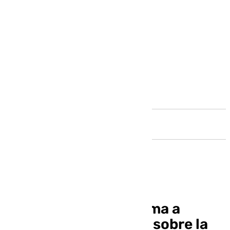
Andalucía
El juez Peinado reclama a
Amazon información sobre la