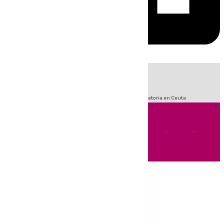
HOY
|
Fútbol
LaLiga
Sucesos
Primera División
Crisis Migratoria en Ceuta
Andalucía