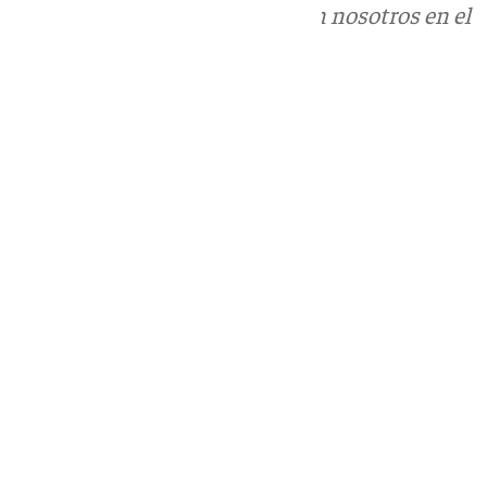
Puedes ponerte en contacto con nosotros en el
correo
informativos@101tv.es
Tags:
Últimas noticias