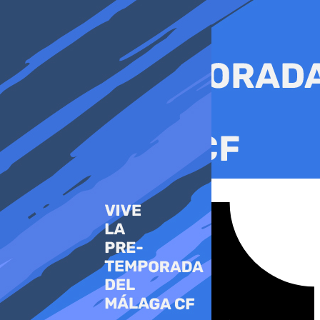
Ir
al
contenido
Tiktok