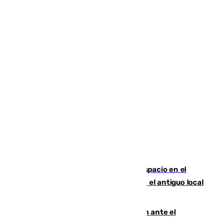
Las marca internacionales ganan espacio en el
Centro de Málaga: La Tagliatella abre en el antiguo local
de Vox Sports Bar
Moreno pide extremar la precaución ante el