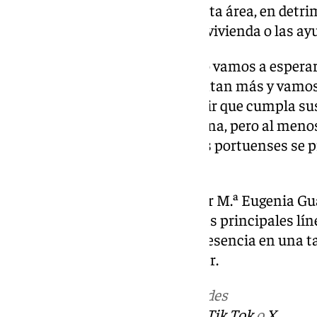
destinados en exclusiva para esta área, en detr
servicios sociales, el empleo, la vivienda o las 
Ángel González aseguró que “no vamos a esperar 
elecciones, los barrios no aguantan más y vamos
afirmando que “no vamos a pedir que cumpla su
gobierno no ha cumplido ninguna, pero al menos
básicos por los que pagamos los portuenses se 
condiciones”.
El encuentro fue presentado por M.ª Eugenia Gua
local del PSOE, la cual explicó las principales lí
agradeció a los asistentes su presencia en una t
el acto de inicio del curso escolar.
Más noticias de
101TV
en las redes
sociales:
Instagram
,
Facebook
,
Tik Tok
o
X
.