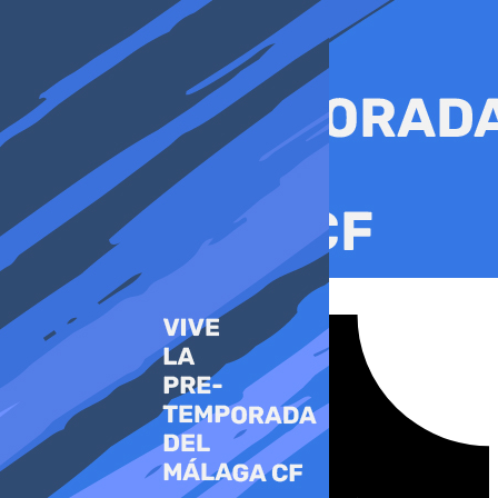
Ir
al
contenido
Tiktok