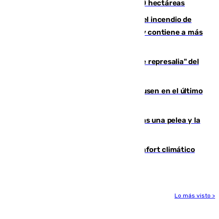
incendio de Niebla, que supera las 4.000 hectáreas
340 personas más desalojadas por el incendio de
Niebla, que mantiene a 410 evacuadas y contiene a más
de 500 efectivos trabajando
Italia responde ante las "medidas de represalia" del
Gobierno de Sánchez
El Sevilla se desinfla ante el Leverkusen en el último
ensayo (1-2)
Tensión en la prisión de Alhaurín tras una pelea y la
incautación de un punzón
Málaga contabiliza 148 zonas de confort climático
para enfrentar las altas temperaturas
Lo más visto >
Más noticias