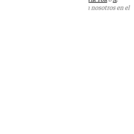
Puedes ponerte en contacto con nosotros en el
correo
informativos@101tv.es
Tags:
Últimas noticias