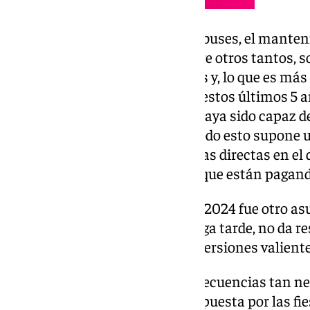
“La limpieza, el servicio de autobuses, el mante
los jardines y zonas verdes, entre otros tantos, 
abandonados muchísimos años y, lo que es más g
caducados, muchos de ellos en estos últimos 5 
Beardo, sin que hasta la fecha haya sido capaz de 
González, quien subrayó que “todo esto supone un
en los barrios, con consecuencias directas en el 
no reciben los servicios por los que están pagan
El presupuesto municipal para 2024 fue otro as
González quien recordó que “llega tarde, no da r
ciudadanas y no cuenta con inversiones valiente
Además, se analizaron las consecuencias tan ne
borrachera para la ciudad y la apuesta por las fi