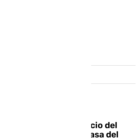
Andalucía
El PSOE celebró el inicio del
curso político en la Casa del