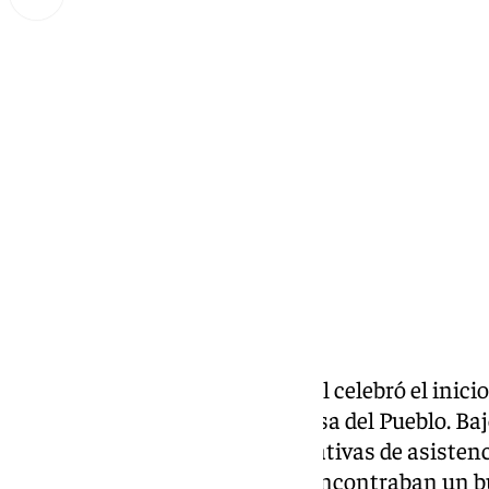
Miguel Alfonso
jueves, 26 septiembre 2024, 15:58
Compartir:
En la tarde de ayer, el
PSOE
local celebró el inici
abierto a la ciudadanía en la Casa del Pueblo. Bajo
evento superó todas las expectativas de asiste
de asistentes, entre los que se encontraban un