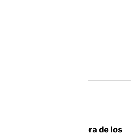
Andalucía
El PSOE exige en los
presupuestos la mejora de los