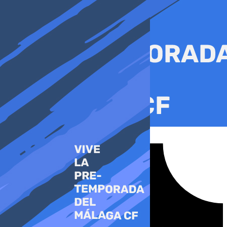
Ir
al
contenido
Tiktok