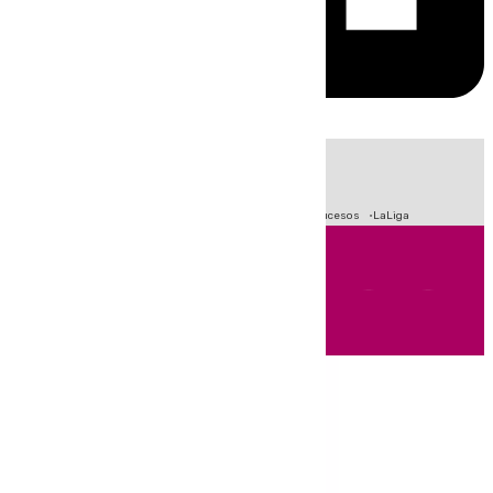
HOY
|
Fútbol
Primera División
Crisis Migratoria en Ceuta
Sucesos
LaLiga
Andalucía