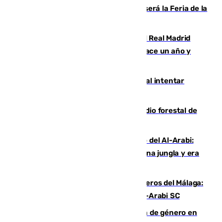
Talleres, escape room y música: así será la Feria de la
Juventud Cofrade de Málaga
El fichaje más caro de la historia del Real Madrid
costaba 105 millones de euros menos hace un año y
jugaba en Leganés
Ceuta suma 82 fallecidos en el mar al intentar
cruzar la frontera española
Huelva eleva a emergencia el incendio forestal de
Niebla
Juanfran Funes, sobre el duro juego del Al-Arabi:
“Por momentos nos hemos metido en una jungla y era
hasta peligroso”
Ya se han estrenado los tres delanteros del Málaga:
Eneko Jauregui, bigoleador contra el Al-Arabi SC
35 mujeres asesinadas por violencia de género en