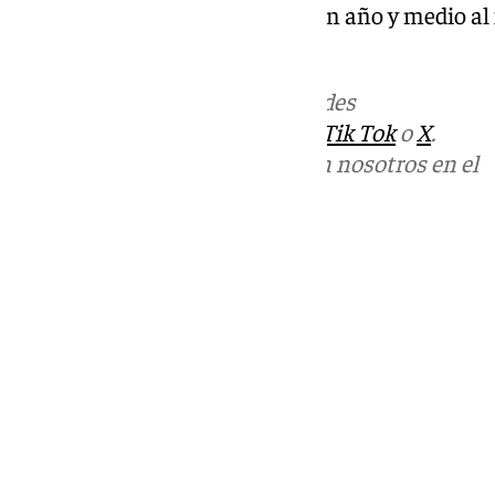
pesar de llevar prácticamente un año y medio al f
concluido Óscar Torres.
Más noticias de
101TV
en las redes
sociales:
Instagram
,
Facebook
,
Tik Tok
o
X
.
Puedes ponerte en contacto con nosotros en el
correo
informativos@101tv.es
Tags:
Últimas noticias