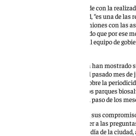
De hecho, esta demanda coincide con la realizad
colectivos vecinales de la ciudad, “es una de las
nos llegan en las diferentes reuniones con las a
señalado Torres, que ha explicado que por ese m
que desde el PSOE trasladaron al equipo de gobi
en los actuales presupuestos.
Además, desde el PSOE también han mostrado su
través de preguntas plenarias el pasado mes de j
específicamente información sobre la periodicida
mantenimiento y limpieza de los parques biosal
siguen sin respuesta a pesar del paso de los mese
“Bruno García debe cumplir con sus compromiso
propuestas aceptadas, responder a las preguntas 
centrarse en la gestión del día a día de la ciudad