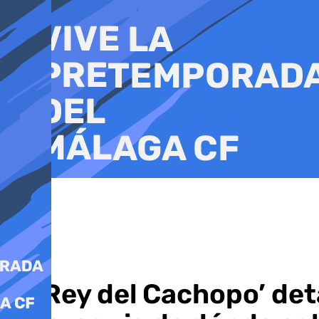
Ir
al
contenido
‘El Rey del Cachopo’ det