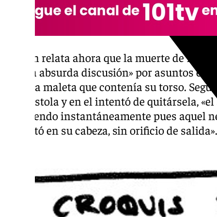
Román relata ahora que la muerte de Heidy 
de una absurda discusión» por asuntos eco
halló la maleta que contenía su torso. Según
una pistola y en el intentó de quitársela, «e
falleciendo instantáneamente pues aquel ne
impactó en su cabeza, sin orificio de salida»