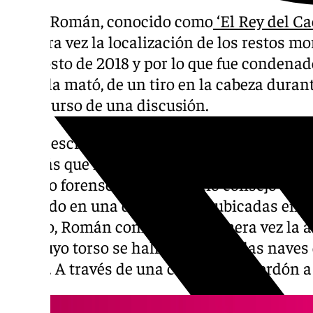
César Román, conocido como
‘El Rey del Ca
primera vez la localización de los restos mo
en agosto de 2018 y por lo que fue condenado
cómo la mató, de un tiro en la cabeza durant
transcurso de una discusión.
En un escrito dirigido a la Audiencia Provin
además que no fue él quien la descuartizó, s
médico forense y a quién pidió consejo cu
fallecido en una de sus naves ubicadas en el
un año, Román confesó por primera vez la a
Paz, cuyo torso se halló en una de las nave
Usera. A través de una carta, pidió perdón a 