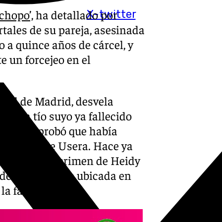
chopo’,
ha detallado por
X-twitter
rtales de su pareja, asesinada
 a quince años de cárcel, y
e un forcejeo en el
cial de Madrid, desvela
ino un tío suyo ya fallecido
ando comprobó que había
 distrito de Usera. Hace ya
utoría en el crimen de Heidy
s del empresario ubicada en
la familia.