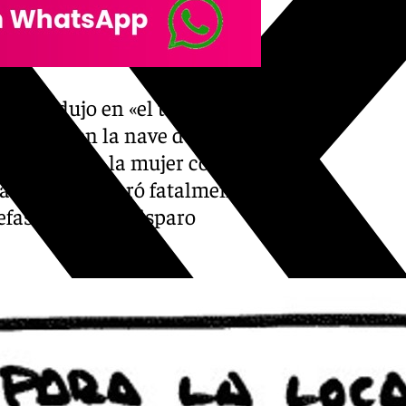
se produjo en «el transcurso
nómicos en la nave donde se
 su versión, la mujer cogió
l arma se disparó fatalmente,
fasto y único disparo
.