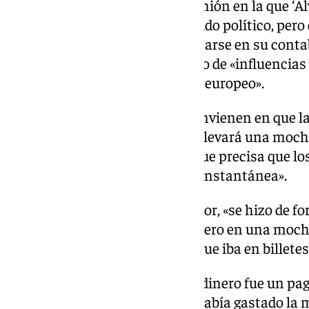
refieren básicamente a una reunión en la que ‘Al
Romillo «para financiar su partido político, pero
documentación alguna, ni reflejarse en su contab
parte, habría aceptado, a cambio de «influencias
actuación como parlamentario europeo».
«Estando ambos de acuerdo, convienen en que la 
comisionado de Romillo que le llevará una moch
euros», relata el Supremo, aunque precisa que lo
también mediante mensajería instantánea».
La entrega, continúa el instructor, «se hizo de f
emisario de Romillo le dio el dinero en una mochil
casa sin ingresar tal cantidad, que iba en billetes
El eurodiputado sostuvo que el dinero fue un pag
hipódromo de Madrid y que se había gastado la 