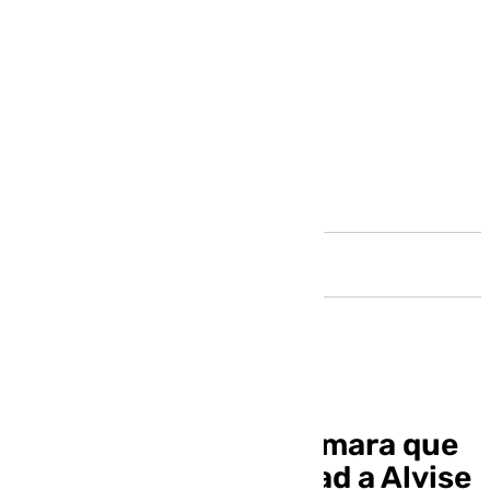
Andalucía
El TS pide a la Eurocámara que
suspenda la inmunidad a Alvise