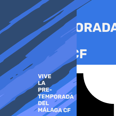
Ir
al
contenido
Tiktok