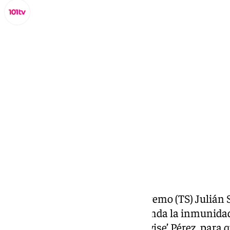
Miguel Alfonso
martes, 14 octubre 2025, 17:42
Compartir:
El magistrado del Tribunal Supremo (TS) Julián 
Parlamento Europeo que suspenda la inmunidad d
Acabó La Fiesta (SALF), Luis ‘Alvise’ Pérez, para 