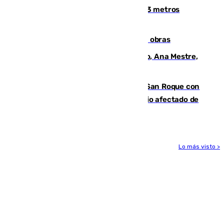
occidental malagueño recoge más de 33 metros
cúbicos de residuos
El Cádiz se afila ante un Granada en obras
La nueva presidenta del Parlamento, Ana Mestre,
hace parada institucional en Cádiz
Estabilizado el incendio forestal de San Roque con
19 familias aún desalojadas y un domicilio afectado de
gravedad
Lo más visto >
Más noticias
Ver más >