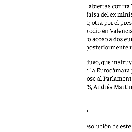
El Supremo tiene cuatro causas abiertas contra ‘
otra por la difusión de una PCR falsa del ex mini
presidente catalán, Salvador Illa; otra por el pr
la fiscal delegada para delitos de odio en Valenc
reciente también por el supuesto acoso a dos e
con SALF a dichas elecciones y posteriormente r
El magistrado Juan Ramón Berdugo, que instruye
a la fiscal, ya pidió suplicatorio a la Eurocámar
Melgar hace lo propio, dirigiéndose al Parlament
presidente de la Sala Penal del TS, Andrés Martíne
alto tribunal, Isabel Perelló.
Explicación «poco verosímil»
Sánchez Melgar explica en su resolución de este