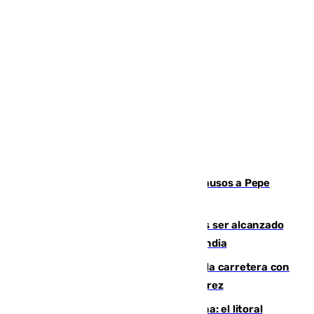
Granada despide con lágrimas y aplausos a Pepe
Habichuela
Un futbolista de 24 años muere tras ser alcanzado
por un rayo durante un partido en Tailandia
Muere un conductor tras salirse de la carretera con
su turismo en la A-480 a la altura de Jerez
Julio supera a junio en basura marina: el litoral