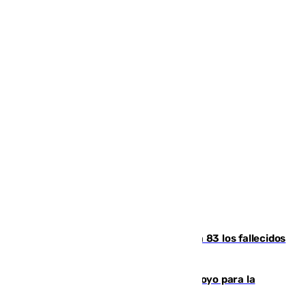
La crisis migratoria de Ceuta eleva a 83 los fallecidos
en sus aguas tras la entrada masiva
Venezuela agradece a España su apoyo para la
reconstrucción tras los terremotos