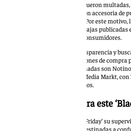
Cinco de las siete empresas ya fueron multadas, 
económica se añade una sanción accesoria de pub
difunde el nombre de la marca. Por este motivo, 
obligadas a retirar las falsas rebajas publicada
engañosas y desleales con los consumidores.
Estas prácticas reducen la transparencia y busca
consumidora o que tome decisiones de compra p
cuantía, las compañías sancionadas son Notino 
Gestaweb 2020, con 100.000; Media Markt, con 2
PC Componentes, con 1.500 euros.
Recomendaciones para este ‘Blac
Consumo ampliará este ‘Black Friday’ su supervi
«patrones oscuros», prácticas destinadas a conf