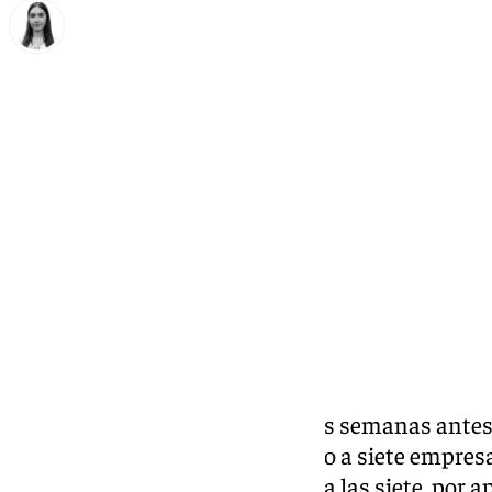
Laura Flores
viernes, 28 noviembre 2025, 16:42
Compartir:
La estrategia de subir los precios semanas antes
‘Black Friday’
les ha costado caro a siete empres
ha multado con 350.000 euros, a las siete, por ap