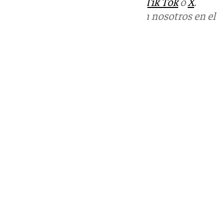
sociales:
Instagram
,
Facebook
,
Tik Tok
o
X
.
Puedes ponerte en contacto con nosotros en el
correo
informativos@101tv.es
Tags:
Últimas noticias