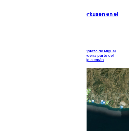
08.08.2026
El Sevilla se desinfla ante el Leverkusen en el
último ensayo (1-2)
El conjunto de Luis García se adelantó con un golazo de Miguel
Sierra y ofreció buenas sensaciones durante buena parte del
encuentro, pero acabó cediendo ante el empuje alemán