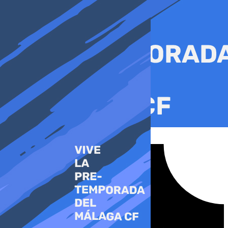
Ir
al
contenido
Tiktok