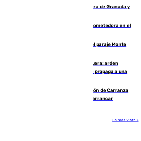
Arde un coche en el Puerto de la Mora de Granada y
provoca un incendio forestal
El año 2007, una generación muy prometedora en el
mundo del fútbol
Extinguido un incendio forestal en el paraje Monte
de la Tortuga de Málaga
Incendio en un vertedero de Antequera: arden
chatarra, muebles y palets y el fuego se propaga a una
zona de monte
Las Palmas conquista el Trofeo Ramón de Carranza
y somete a un Cádiz que no termina de arrancar
Lo más visto >
Más noticias