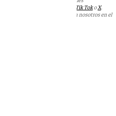
sociales:
Instagram
,
Facebook
,
Tik Tok
o
X
.
Puedes ponerte en contacto con nosotros en el
correo
informativos@101tv.es
Tags:
Últimas noticias