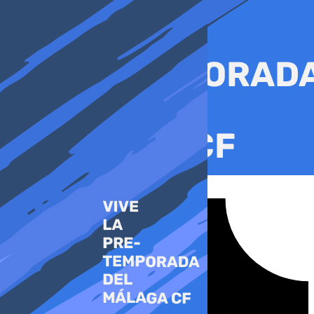
Ir
al
contenido
Tiktok