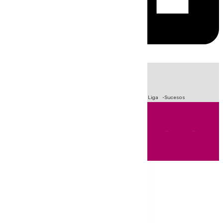
HOY
|
Fútbol
Primera División
Crisis Migratoria en Ceuta
LaLiga
Sucesos
Andalucía