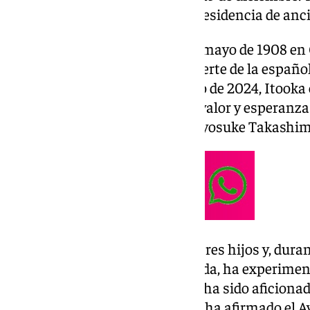
alcalde de Ashiya, lo hizo en la residencia de anc
La señora Itooka nació el 23 de mayo de 1908 en
muy lejos de Ashiya. Tras la muerte de la españo
de edad el pasado mes de agosto de 2024, Itooka
«La señora Itooka nos ha dado valor y esperanza a
señalado el regidor de Ashiya, Ryosuke Takashim
Itooka nació en una familia de tres hijos y, dura
voleibol. A lo largo de su larga vida, ha experim
revoluciones. Durante su vejez, ha sido aficiona
popular en su país natal, según ha afirmado el 