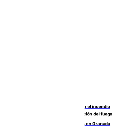
Activado el nivel 2 de emergencia en el incendio
forestal de Niebla por la compleja evolución del fuego
Controlado un incendio de rastrojos en Granada