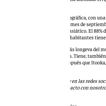
comunicado.
Japón atraviesa una crisis demográfica, con un
envejecida. De hecho, el pasado mes de septiem
centenarios (95.000) en el país asiático. El 88% 
un tercio de los 124 millones de habitantes tien
A día de hoy, pues, la persona más longeva del 
brasileña Inah Canabarro Lucas. Tiene, también, 
de que anció tan solo 16 días después que Itooka
Investigación Gerontológica.
Descubre más noticias de 101Tv en las redes soc
Tok
o
X
. Puedes ponerte en contacto con nosotro
informativos@101tv.es
Más noticias de
101TV
en las redes