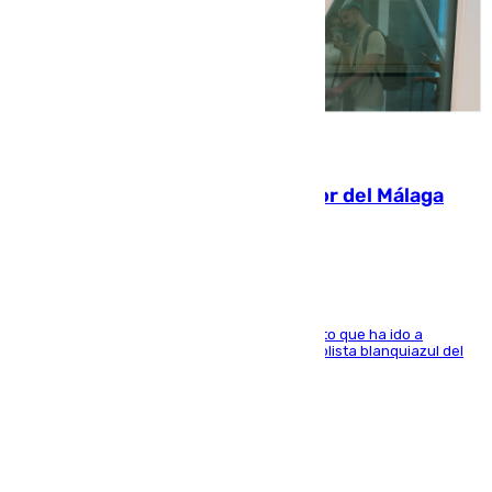
07.08.2026
Isco, la nueva mascota del jugador del Málaga
Dani Lorenzo
El centrocampista marbellí es ‘padre’ de un gato que ha ido a
recoger a Vigo y su nombre es como el exfutbolista blanquiazul del
Arroyo de la Miel