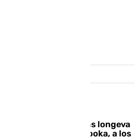
Andalucía
Fallece la persona más longeva
del mundo, Tomiko Itooka, a los