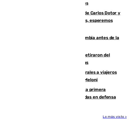
junto a la autovía y al Callejón de Nogales
Juanfran Funes, sobre las lesiones de Carlos Dotor y
Fernando Calero: “Estamos preocupados, esperemos
que no sea nada”
Felipe VI refuerza los lazos con Colombia antes de la
llegada del nuevo presidente
Fernando Calero y Carlos Dotor se retiraron del
encuentro contra el Ceuta con molestias
España restablece controles temporales a viajeros
procedentes de Italia como repuesta a Meloni
El Málaga cae ante el Ceuta y suma la primera
derrota de la pretemporada dejando dudas en defensa
Lo más visto >