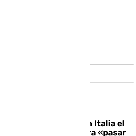
Andalucía
Felipe VI reivindica en Italia el
proyecto europeo para «pasar