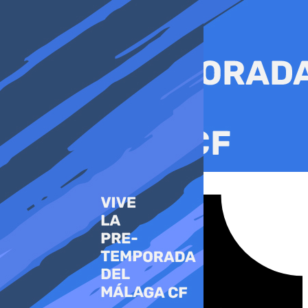
Ir
al
contenido
Tiktok