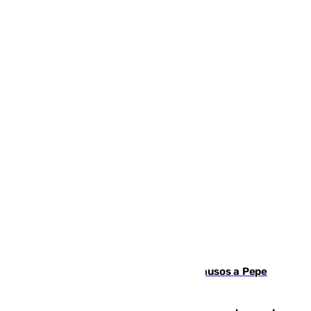
Granada despide con lágrimas y aplausos a Pepe
Habichuela