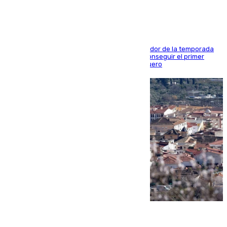
El conjunto de Juanfran Funes afronta el ecuador de la temporada
contra el cuadro catarí, en el que intentarán conseguir el primer
triunfo de los amistosos previo al arranque liguero
05.08.2026