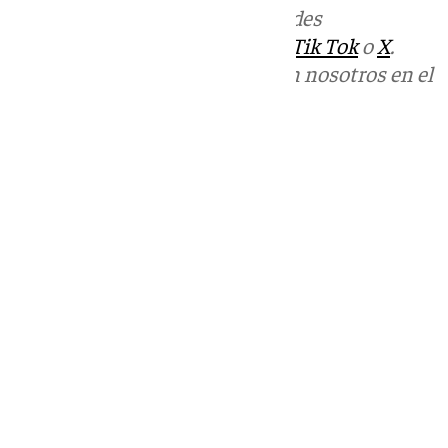
Más noticias de
101TV
en las redes
sociales:
Instagram
,
Facebook
,
Tik Tok
o
X
.
Puedes ponerte en contacto con nosotros en el
correo
informativos@101tv.es
Tags:
Últimas noticias