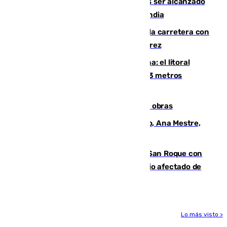
Un futbolista de 24 años muere tras ser alcanzado
por un rayo durante un partido en Tailandia
Muere un conductor tras salirse de la carretera con
su turismo en la A-480 a la altura de Jerez
Julio supera a junio en basura marina: el litoral
occidental malagueño recoge más de 33 metros
cúbicos de residuos
El Cádiz se afila ante un Granada en obras
La nueva presidenta del Parlamento, Ana Mestre,
hace parada institucional en Cádiz
Estabilizado el incendio forestal de San Roque con
19 familias aún desalojadas y un domicilio afectado de
gravedad
Lo más visto >