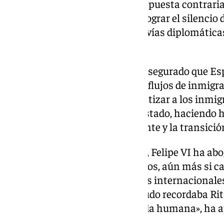
invasor no saque réditos de su apuesta contraria
también un deseo ferviente de lograr el silencio
Próximo, la restauración de las vías diplomáticas
población civil».
De igual forma, el monarca ha asegurado que Es
«prioridad» de fomentar que los flujos de inmigr
seguros, que así podamos garantizar a los inmigr
a todo ser humano», ha manifestado, haciendo hi
reindustrialización del continente y la transició
Como colofón final del discurso, Felipe VI ha abo
unidad. «Debemos trabajar juntos, aún más si ca
escuche, alta y clara, en los foros internacional
de los valores que, como a menudo recordaba Rit
sentido y el sustento de toda vida humana», ha a