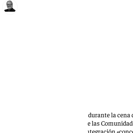
Francisco Marmolejo
miércoles, 11 diciembre 2024, 22:42
Compartir:
El Rey
Felipe VI
ha reivindicado durante la cena d
Quirinale, en Italia, el Tratado de las Comuni
en 1957– como un proyecto de integración «conc