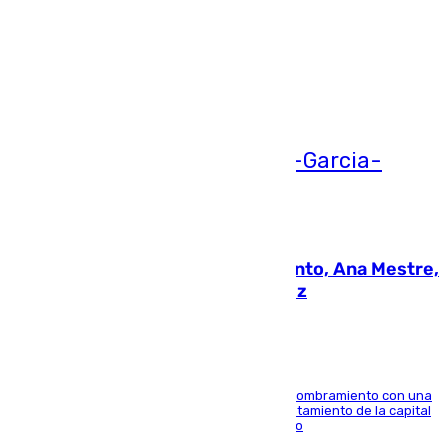
Más noticias
Ver más >
05.08.2026
La nueva presidenta del Parlamento, Ana Mestre,
hace parada institucional en Cádiz
Ana Mestre estrena su agenda oficial tras su nombramiento con una
doble visita a la Diputación Provincial y al Ayuntamiento de la capital
para sellar una etapa de colaboración y diálogo