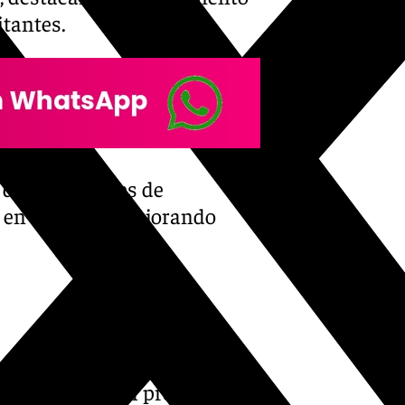
itantes.
 de 5,5 millones de
y en cruceros, mejorando
stino de referencia para el
ón, cuenta con el programa