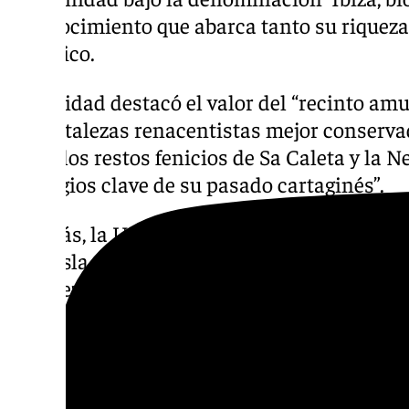
reconocimiento que abarca tanto su riqueza
histórico.
La entidad destacó el valor del “recinto amu
las fortalezas renacentistas mejor conserva
como los restos fenicios de Sa Caleta y la N
“vestigios clave de su pasado cartaginés”.
Además, la UNESCO subrayó la relevancia d
de la isla, con sus praderas de posidonia o
la pureza de sus aguas y la conservación del
Para conmemorar este aniversario, Turismo 
largo de 2025 se llevarán a cabo diversas ac
apertura del Centro de Interpretación de Sa