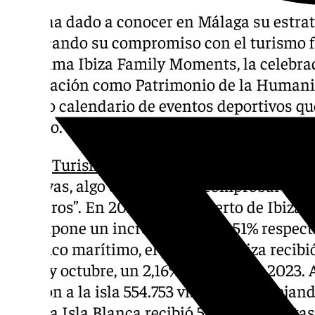
Ibiza ha dado a conocer en Málaga su estrat
destacando su compromiso con el turismo fa
programa Ibiza Family Moments, la celebrac
declaración como Patrimonio de la Human
amplio calendario de eventos deportivos qu
destino.
Según
Turismo de Ibiza,
“la isla del Medite
positivas, algo que se puede comprobar con
pasajeros”. En 2024, el aeropuerto de Ibiza r
que supone un incremento del 1,51% respecto
al tráfico marítimo, el puerto de Ibiza recib
enero y octubre, un 2,16% más que en 2023. 
trajeron a la isla 554.753 visitantes, reflej
total, la Isla Blanca recibió 5.935.771 turist