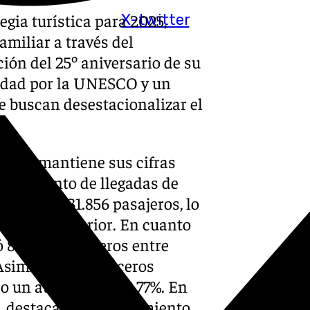
egia turística para 2025,
X-twitter
miliar a través del
ión del 25º aniversario de su
idad por la UNESCO y un
e buscan desestacionalizar el
rráneo mantiene sus cifras
 el aumento de llegadas de
egistró 4.531.856 pasajeros, lo
 al año anterior. En cuanto
ió 849.162 pasajeros entre
Asimismo, los cruceros
ando un aumento del 2,77%. En
as, destacando el crecimiento