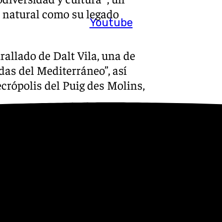
 natural como su legado
Youtube
rallado de Dalt Vila, una de
das del Mediterráneo”, así
ecrópolis del Puig des Molins,
e “la biodiversidad marina
ceánica, fundamentales para
 ecosistema”.
de Ibiza anunció que “a lo
tividades, incluyendo la
 Caleta, que permitirá