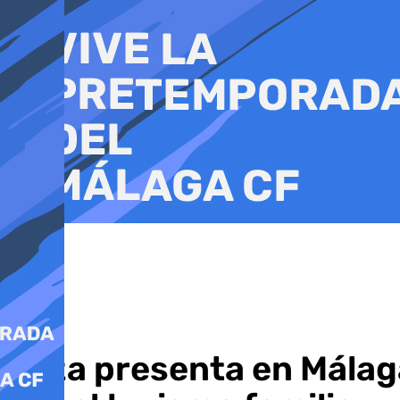
Ir
al
contenido
Ibiza presenta en Málag