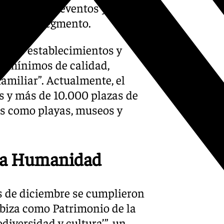
staurantes, eventos y
s a este segmento.
que los establecimientos y
s mínimos de calidad,
familiar”. Actualmente, el
 y más de 10.000 plazas de
os como playas, museos y
 la Humanidad
s de diciembre se cumplieron
biza como Patrimonio de la
iversidad y cultura’”, un