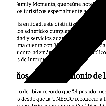
Ibiza Family Moments, que reúne hoteles, re
recursos turísticos especialmente adaptado
Según la entidad, este distintivo “certifica 
servicios adheridos cumplen con estándare
seguridad y servicios adaptados al turismo 
programa cuenta con 31 empresas adheridas
alojamiento, además de 50 recursos públic
centros de interpretación.
25 años como Patrimonio de
Turismo de Ibiza recordó que “el pasado me
25 años desde que la UNESCO reconoció a I
Humanidad bajo la denominación ‘Ibiza, biod