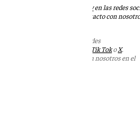
Descubre más noticias de
101Tv
en las redes soc
Tok
o
X
. Puedes ponerte en contacto con nosotro
informativos@101tv.es
.
Más noticias de
101TV
en las redes
sociales:
Instagram
,
Facebook
,
Tik Tok
o
X
.
Puedes ponerte en contacto con nosotros en el
correo
informativos@101tv.es
Tags:
Últimas noticias