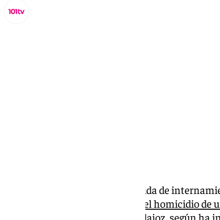
Miguel Alfonso
martes, 11 marzo 2025, 09:07
Compartir:
El Juzgado ha decretado la medida de internami
los
tres menores detenidos por el homicidio de u
en una vivienda tutelada en Badajoz, según ha i