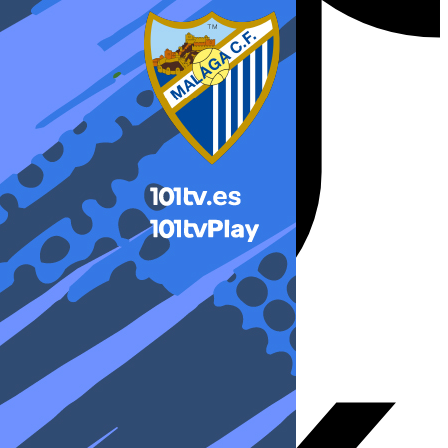
X-twitter