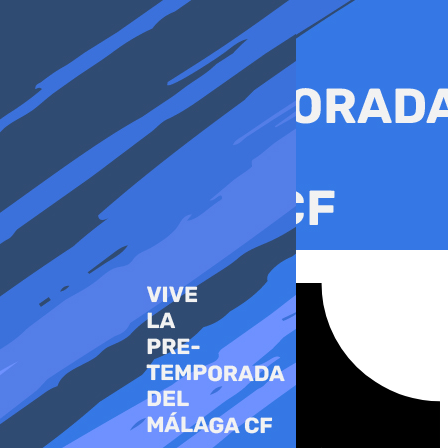
Ir
al
contenido
Tiktok