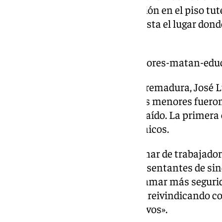
informado de una fuerte discusión en el piso tut
que efectivos se desplazaran hasta el lugar dond
fallecida.
https://www.101tv.es/tres-menores-matan-educ
El delegado del Gobierno en Extremadura, José 
a los medios, explicó que los tres menores fuero
un accidente con el coche sustraído. La primera 
y horas después los otros dos chicos.
Asimismo, más de medio centenar de trabajador
pisos tutelados, junto con representantes de si
este lunes en Badajoz para reclamar más segurida
tras recordar que llevan «meses reivindicando 
vez los menores son más agresivos».