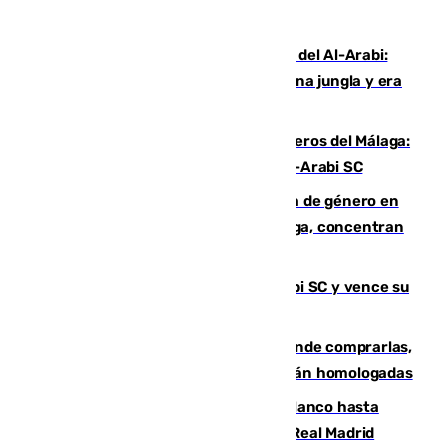
Juanfran Funes, sobre el duro juego del Al-Arabi:
“Por momentos nos hemos metido en una jungla y era
hasta peligroso”
Ya se han estrenado los tres delanteros del Málaga:
Eneko Jauregui, bigoleador contra el Al-Arabi SC
35 mujeres asesinadas por violencia de género en
España en este 2026: Andalucía y Málaga, concentran
el foco de la tragedia
El Málaga es muy superior al Al-Arabi SC y vence su
primer encuentro de pretemporada
Gafas para el eclipse solar 2026: dónde comprarlas,
dónde conseguirlas y cómo saber si están homologadas
Vinícius Júnior seguirá vestido de blanco hasta
2032 tras cerrar su renovación con el Real Madrid