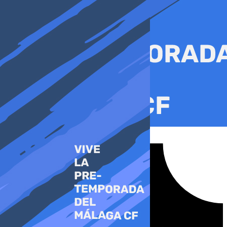
Ir
al
contenido
Tiktok