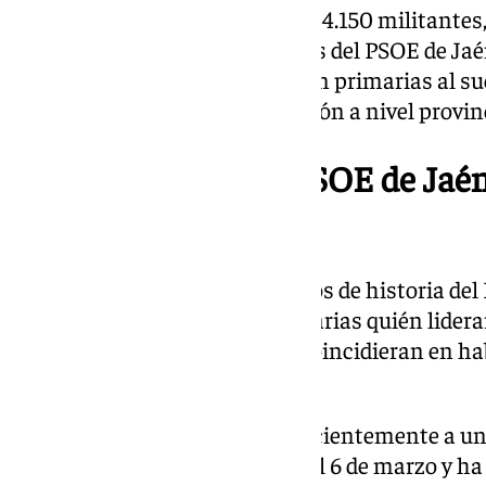
Han ejercido su derecho al voto 4.150 militantes,
sobre el total de 5.819 militantes del PSOE de Ja
que estaban llamados a elegir en primarias al su
secretaría general de la formación a nivel provinc
Primera vez que el PSOE de Jaé
en 106 años
Es la primera vez en los 106 años de historia del
militancia ha decidido en primarias quién lidera
Ángeles Férriz y Juan Latorre coincidieran en h
ilusionante.
En este sentido, han aludido recientemente a 
de las primarias que comenzó el 6 de marzo y ha