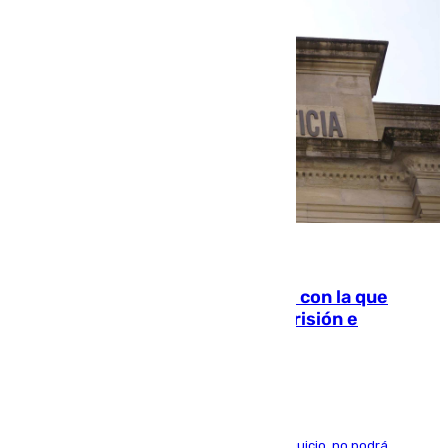
06.08.2026
Agrede sexualmente a una mujer con la que
quedó por Instagram: dos años prisión e
indemnización de 9.000 euros
El condenado, que reconoció los hechos en el juicio, no podrá