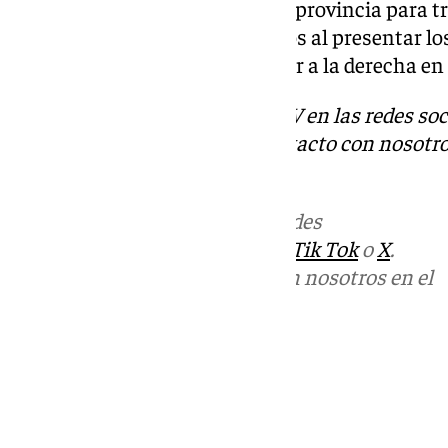
estas jornadas han recorrido la provincia para t
según destacaron los candidatos al presentar lo
reforzar al PSOE de Jaén y frenar a la derecha en
Descubre más noticias de 101TV en las redes soc
Tok
o
X
. Puedes ponerte en contacto con nosotro
informativos@101tv.es
Más noticias de
101TV
en las redes
sociales:
Instagram
,
Facebook
,
Tik Tok
o
X
.
Puedes ponerte en contacto con nosotros en el
correo
informativos@101tv.es
Tags:
Últimas noticias