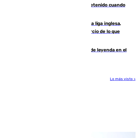
Mata a su expareja en Murcia y es detenido cuando
huía hacia Granada
El Boreham Wood, equipo de la quinta liga inglesa,
rechaza una oferta equivalente a un tercio de lo que
vale el club por un jugador
La familia Hernangómez: un legado de leyenda en el
mundo del baloncesto
Lo más visto >
Más noticias
Ver más >