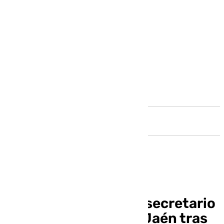
Andalucía
Juan Latorre, nuevo secretario
general del PSOE de Jaén tras