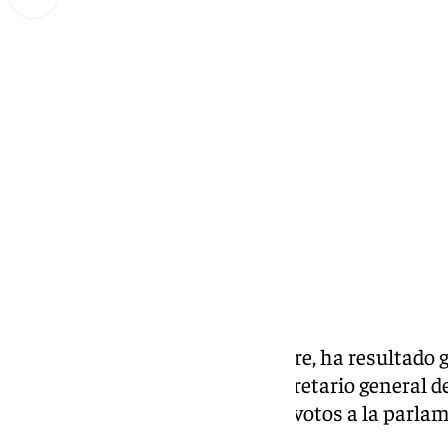
Miguel Alfonso
domingo, 16 marzo 2025, 23:53
Compartir:
El alcalde de Arjona, Juan Latorre, ha resultado
primarias para elegir nuevo secretario general d
ha impuesto con el 54,62 de los votos a la parl
Férriz.