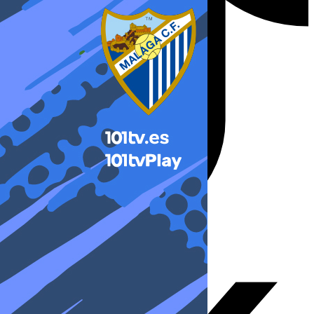
X-twitter