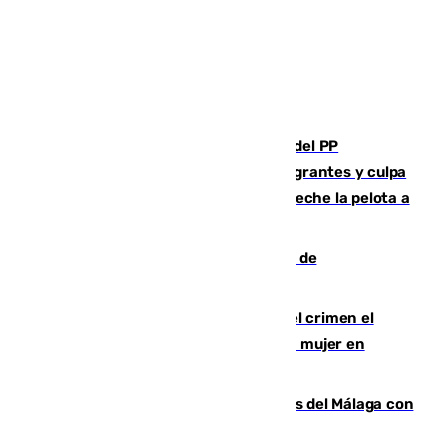
Bendodo asegura que los gobiernos del PP
"cumplirán la ley" sobre los menores migrantes y culpa
al Gobierno por "inestabilidad": "Que no eche la pelota a
las comunidades"
Una ONG malagueña ganará un año de
comunicación gratuita con Apecom
Confiesa en un diario ser el autor del crimen el
hombre en prisión por asesinato de una mujer en
Benahavís
Juanpe vuelve a los entrenamientos del Málaga con
el grupo de manera progresiva