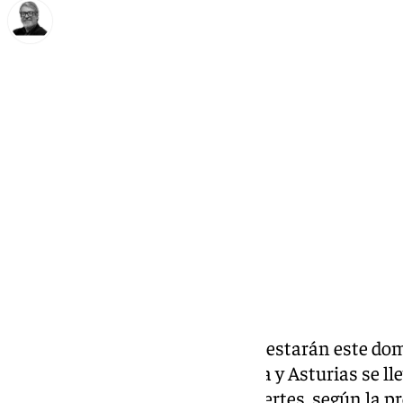
Francisco Marmolejo
domingo, 24 noviembre 2024, 09:28
Compartir:
Doce comunidades autónomas estarán este domi
oleaje en un día en el que Galicia y Asturias se ll
naranja por rachas de viento fuertes, según la p