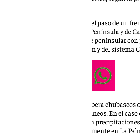
de Meteorología (
Aemet
).
La jornada estará marcada por el paso de un fren
Bert que afectará al oeste de la Península y de 
medias y altas en la mitad oeste peninsular con 
Asturias, oeste de Castilla y León y del sistema C
En el resto del país, la Aemet espera chubascos o
Cataluña y el entorno de los Pirineos. En el caso 
frente dejará cielos nubosos con precipitacio
El Hierro, La Gomera y especialmente en La Pal