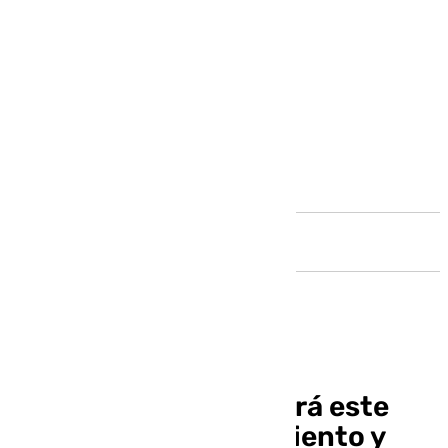
Andalucía
La borrasca Bert traerá este
domingo avisos por viento y