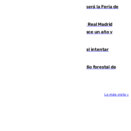
Talleres, escape room y música: así será la Feria de
la Juventud Cofrade de Málaga
El fichaje más caro de la historia del Real Madrid
costaba 105 millones de euros menos hace un año y
jugaba en Leganés
Ceuta suma 82 fallecidos en el mar al intentar
cruzar la frontera española
Huelva eleva a emergencia el incendio forestal de
Niebla
Lo más visto >
Más noticias
Ver más >