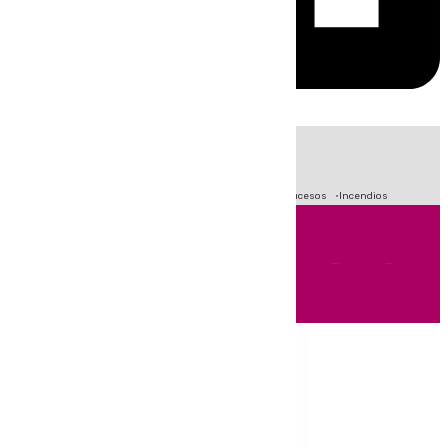
HOY
|
Fútbol
Primera División
Crisis Migratoria en Ceuta
Sucesos
Incendios
Andalucía