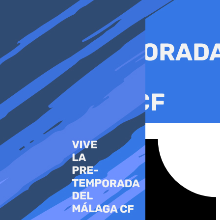
Ir
al
contenido
Tiktok