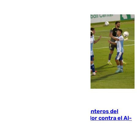
06.08.2026
Ya se han estrenado los tres delanteros del
Málaga: Eneko Jauregui, bigoleador contra el Al-
Arabi SC