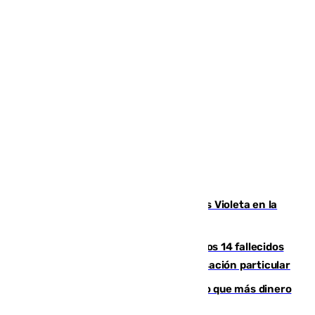
Con Málaga exige duplicar los Puntos Violeta en la
Feria de Málaga
La Justicia ofrece a las familias de los 14 fallecidos
en el incendio de Los Gallardos ser acusación particular
Juanlu Sánchez, el sexto canterano que más dinero
deja en las arcas del Sevilla