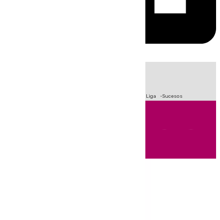
HOY
|
Fútbol
Primera División
Crisis Migratoria en Ceuta
LaLiga
Sucesos
Andalucía