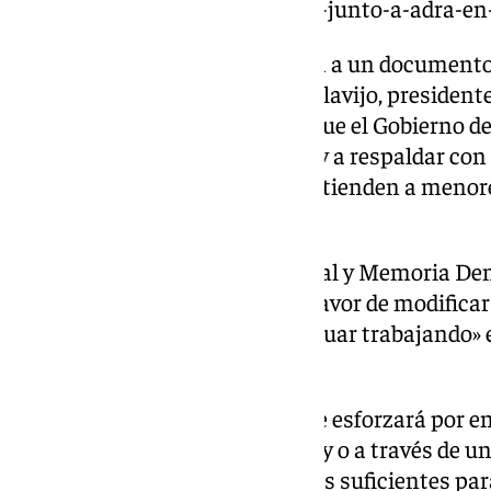
siete-migrantes-desaparecidos-junto-a-adra-en
Tellado también hizo referencia a un document
Feijóo
, líder del PP, y Fernando Clavijo, president
un acuerdo». «Solo se necesita que el Gobierno d
cambiar su política migratoria y a respaldar con
comunidades autónomas que atienden a menore
acompañados», afirmó.
El ministro de Política Territorial y Memoria De
respondió que el PP «no está a favor de modificar 
Gobierno no renuncia a «continuar trabajando» e
que es «la única solución».
Torres indicó que el Ejecutivo se esforzará por 
inmediata, ya sea por decreto ley o a través de u
enfatizó que se requieren apoyos suficientes par