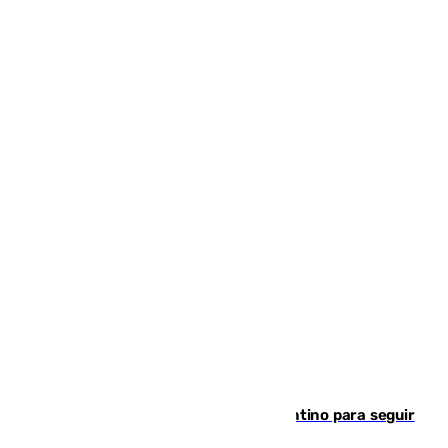
Marruecos, la principal baza de Infantino para seguir
al frente de la FIFA