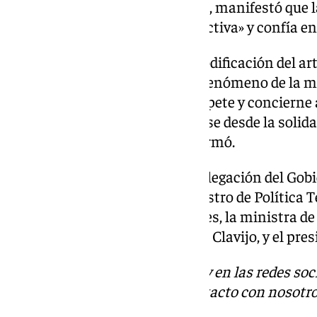
presidente de Ceuta, Juan Vivas, manifestó qu
mantiene «una actitud constructiva» y confía en
«Consideramos necesaria la modificación del artíc
fundamental reconocer que el fenómeno de la mi
menores es un asunto que compete y concierne a
Canarias y Ceuta. Debe abordarse desde la solidar
espíritu de la Constitución», afirmó.
El encuentro se realizó en la Delegación del Gob
contó con la presencia del ministro de Política 
Democrática, Ángel Víctor Torres, la ministra de
el presidente canario, Fernando Clavijo, y el pre
Descubre más noticias de 101Tv en las redes soc
Tok
o
X
. Puedes ponerte en contacto con nosotro
informativos@101tv.es