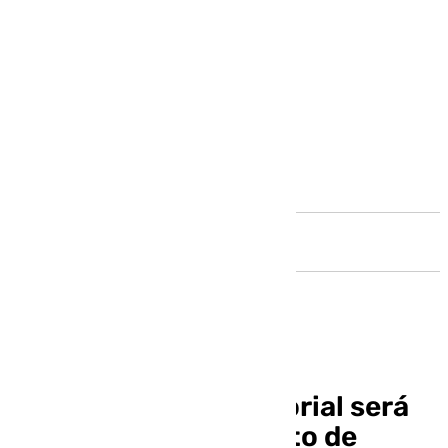
Andalucía
La Conferencia Sectorial será
quien regule el reparto de