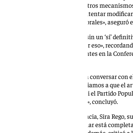
«Ellos (PP) hoy han propuesto otros mecanismos y 
nosotros no nos rendimos en intentar modificar l
Lo demás son soluciones temporales», aseguró e
Sobre si esta reunión concluyó sin un ‘sí’ definiti
Partido Popular podrá responder eso», recordando
distribución de menores migrantes en la Confere
Adolescencia.
«Supongo que mañana volveré a conversar con el 
presidente de Ceuta. No renunciamos a que el ar
necesitamos trabajar para ver si el Partido Popu
que no, pero no nos rendiremos», concluyó.
La ministra de Juventud e Infancia, Sira Rego, 
que «la agenda del Partido Popular está comple
políticas extremistas de Vox». Además, criticó a 