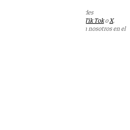
Más noticias de
101TV
en las redes
sociales:
Instagram
,
Facebook
,
Tik Tok
o
X
.
Puedes ponerte en contacto con nosotros en el
correo
informativos@101tv.es
Tags:
Últimas noticias