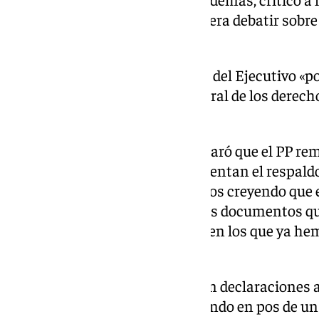
mostrado «voluntad» para siquiera debatir sobre
situación actual.
Rego expresó la «preocupación» del Ejecutivo «po
prevalezca sobre el interés general de los derecho
necesidades de los territorios».
Adicionalmente, la ministra aclaró que el PP rem
Sectorial «porque tampoco presentan el respald
autónomas». «Nosotros seguimos creyendo que es 
que, entre otras cosas, uno de los documentos qu
incluye una serie de elementos en los que ya h
Gobierno», subrayó.
Finalmente, Clavijo garantizó en declaraciones 
encuentro que seguirán trabajando en pos de un