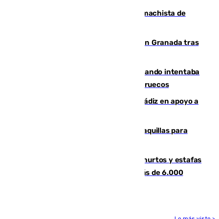
Pedro Sánchez condena el crimen machista de
Benahavís
Angustioso rescate de una familia en Granada tras
caer su coche por un terraplén
Fallece un joven tras caer al mar cuando intentaba
entrar en parapente a Ceuta desde Marruecos
CIES NO moviliza a la provincia de Cádiz en apoyo a
la respuesta humanitaria de Ceuta
El mercado de Jerez refrigera sus taquillas para
facilitar las compras a sus visitantes
Detenida una pareja por presuntos hurtos y estafas
en Málaga tras ser descubiertos con más de 6.000
euros
Lo más visto >