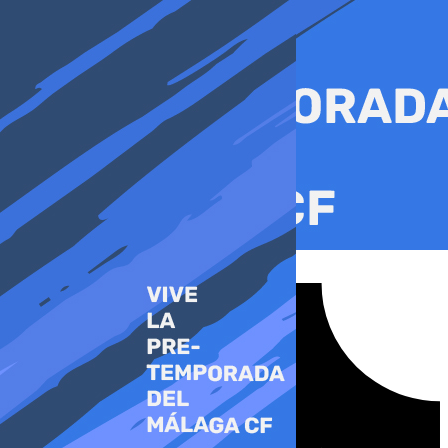
Ir
al
contenido
Tiktok