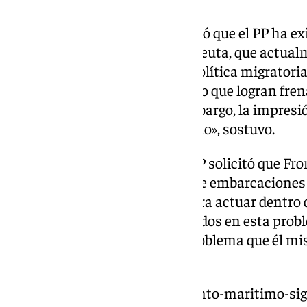
En este contexto, Tellado explicó que el PP ha ex
significativo» para Canarias y Ceuta, que actu
colapso debido a la deficiente política migratori
en nuestro entorno comunitario que logran frena
también puede hacerlo. Sin embargo, la impresi
Gobierno no está dispuesto a ello», sostuvo.
Además, el representante del PP solicitó que Fron
Hierro para «evitar» la llegada de embarcacione
responsabilidad al Gobierno para actuar dentro
todos los ministerios involucrados en esta prob
que no se desentienda de un problema que él m
incompetencia», criticó.
https://www.101tv.es/salvamento-maritimo-sig