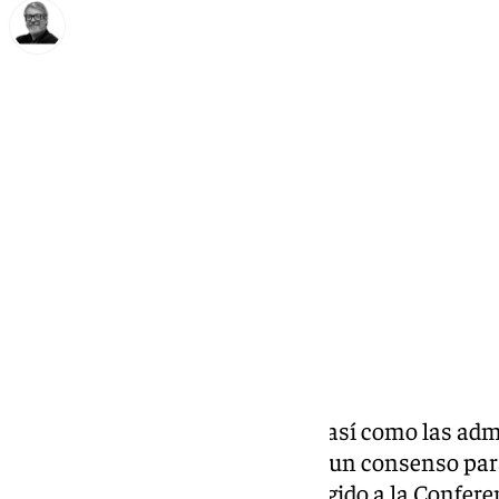
Francisco Marmolejo
jueves, 5 diciembre 2024, 17:49
Compartir:
El Gobierno, el Partido Popular, así como las ad
Ceuta, no han logrado alcanzar un consenso par
Extranjería
. Por ello, se han dirigido a la Confer