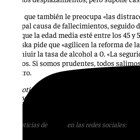
Añade que también le preocupa «las distrac
principal causa de fallecimientos, seguido de
como que la edad media esté entre los 45 y 5
Marlaska pide que «agilicen la reforma de la
disminiuir la tasa de alcohol a 0. «La segur
de todos. Si somos prudentes, todos salimo
ministro.
Más noticias de
101TV
en las redes sociales
Tok
o
X
. Puedes ponerte en contacto con nos
informativos@101tv.es
Más noticias de
101TV
en las redes sociales:
Ins
correo
informativos@101tv.es