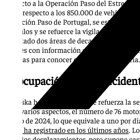
Respecto a la Operación Paso del Estrecho,
un 5% respecto a los 850.000 de vehículos 
Operación Paso de Portugal, se estima que 
vehículos y se refuerce la vigilancia en cie
habilitado dos áreas de decanso y 5 puntos 
paneles con información acerca de la situac
cámaras para conocer cualquier incidencia.
Preocupación por los acciden
Marlaska ha destacado que se refuerza la s
entre varios aspectos, el número de 76 motor
verano de 2024, lo que equivale a uno por d
que se ha registrado en los últimos años
. L
3% de los desplazamientos, pero supone casi 