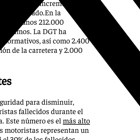
 se espera un incrementoo de
del año pasado.En la
lleguen unos 212.000
rtos tramos. La DGT ha
informativos, así como 2.400
ión de la carretera y 2.000
tes
eguridad para disminuir,
istas fallecidos durante el
ía. Este número es el
más alto
os motoristas representan un
el 30% de los fallecidos.