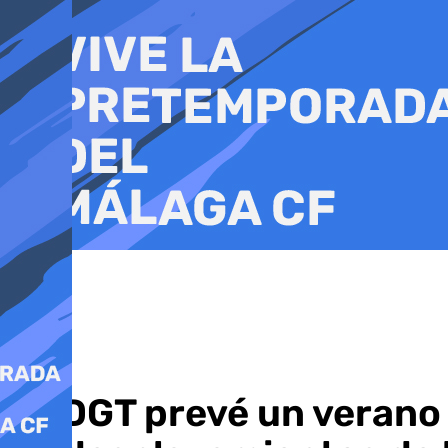
Ir
al
contenido
La DGT prevé un verano 