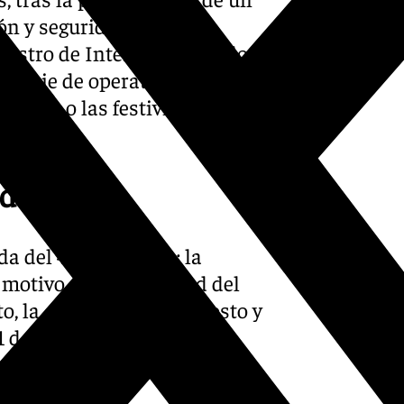
ión y seguridad de estos
nistro de Interior Fernando
 serie de operativos con un
da mes o las festividades
de tráfico
 del 4 al 6 de julio; la
 motivo de la festividad del
o, la operación 15 de agosto y
1 de agosto siendo el punto