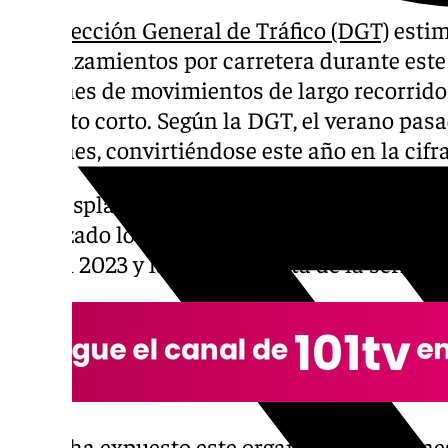
La Dirección General de Tráfico (DGT)
estim
desplazamientos por carretera durante este
millones de movimientos de largo recorrido 
trayecto corto. Según la DGT, el verano pasa
millones, convirtiéndose este año en la cifra
Los desplazamientos de largo recorrido han
alcanzado los más de 97,7 millones de movi
que en 2023 y la cifra más alta de la serie e
Así lo ha expuesto este organismo este lunes