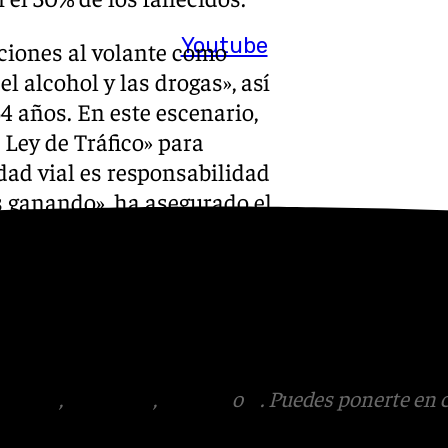
Youtube
ciones al volante como
l alcohol y las drogas», así
4 años. En este escenario,
 Ley de Tráfico» para
idad vial es responsabilidad
s ganando», ha asegurado el
:
Instagram
,
Facebook
,
Tik
otros en el correo
tagram
,
Facebook
,
Tik Tok
o
X
. Puedes ponerte en 