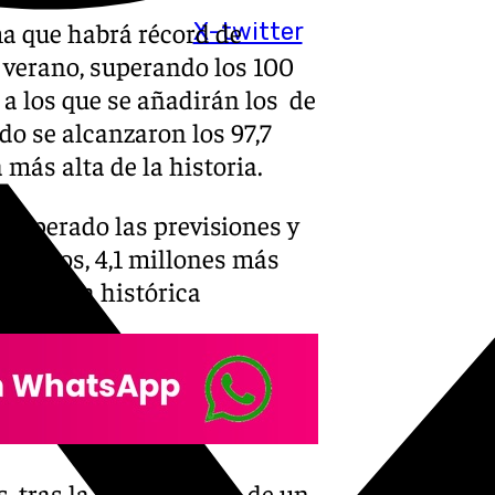
a que habrá récord de
X-twitter
 verano, superando los 100
a los que se añadirán los de
do se alcanzaron los 97,7
 más alta de la historia.
 superado las previsiones y
mientos, 4,1 millones más
stadística histórica
, tras la presentación de un