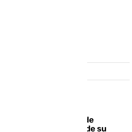
Andalucía
La nueva ordenanza de
veladores más cerca de su