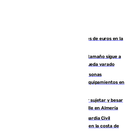
Sevilla ha invertido más de 6 millones de euros en la
transformación de su casco histórico
Susto en Marbella: un atún de gran tamaño sigue a
un bañista hasta la orilla de la playa y queda varado
Emvisesa refuerza la atención a personas
vulnerables con cesión de viviendas y equipamientos en
Sevilla
Condenado a dos años de cárcel por sujetar y besar
a una menor tras abordarla en plena calle en Almería
Persecución en Punta Umbría: la Guardia Civil
interviene más de 800 kilos de cocaína en la costa de
Huelva