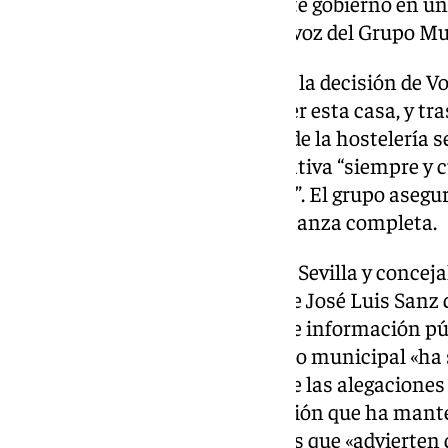
“Está condicionando al siguiente gobierno en un 
político”, ha remarcado el portavoz del Grupo Mu
Palabras que tienen que ver con la decisión de V
veladores. Según ha podido saber esta casa, y tr
municipal con representantes de la hostelería s
durante la votación de la normativa “siempre y 
enmiendas que van a presentar”. El grupo aseg
comenzarán a estudiar la ordenanza completa.
Por último, La líder de Podemos Sevilla y conce
Hornillo, ha solicitado al alcalde José Luis San
Veladores a un nuevo proceso de información púb
inicial propuesto por el Gobierno municipal «ha
estructurales como resultado de las alegaciones 
ha pronunciado así tras la reunión que ha mant
diversas asociaciones sevillanas que «advierten