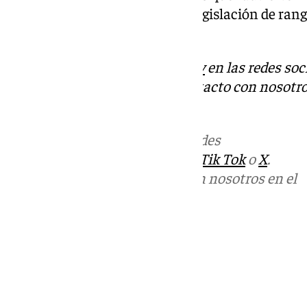
incurre en incoherencias con legislación de ran
europeo».
Descubre más noticias de
101Tv
en las redes soc
Tok
o
X
. Puedes ponerte en contacto con nosotro
informativos@101tv.es
Más noticias de
101TV
en las redes
sociales:
Instagram
,
Facebook
,
Tik Tok
o
X
.
Puedes ponerte en contacto con nosotros en el
correo
informativos@101tv.es
Tags:
Últimas noticias