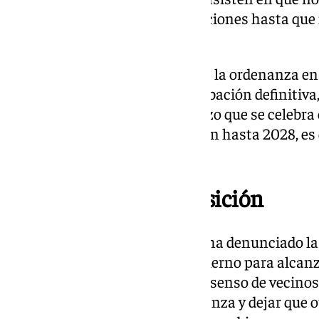
Aseguran que no darán declaraciones hasta que n
ordenanza de forma oficial.
De aprobarse provisionalmente la ordenanza en 
el primer paso antes de su aprobación definitiva,
pleno ordinario del mes de marzo que se celebra 
aprobada, los hosteleros tendrán hasta 2028, es d
nueva normativa.
Reacciones de la oposición
Por su parte, el PSOE de Sevilla ha denunciado la
“incapacidad” del equipo de gobierno para alcan
tendrá que recurrir no a ese consenso de vecinos
derecha para aprobar su ordenanza y dejar que otro