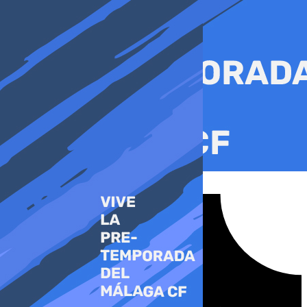
Ir
al
contenido
Tiktok