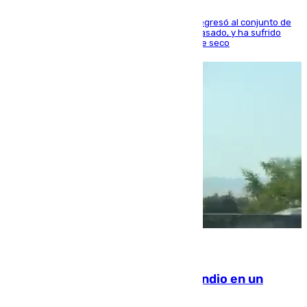
El centrocampista reconvertido en atacante regresó al conjunto de
la capital, después de salir obligado el curso pasado, y ha sufrido
una lesión que lo mantendrá un año en el dique seco
08.08.2026
Los Bomberos combaten un incendio en un
paraje de Granada