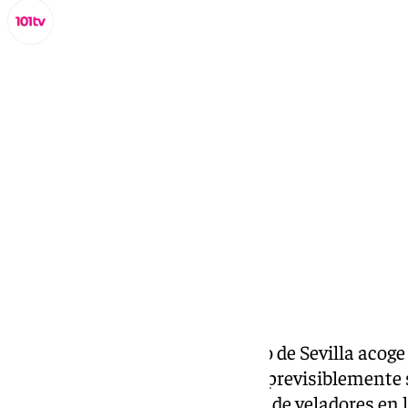
Lynx Devs
martes, 11 marzo 2025, 18:06
Compartir:
Este miércoles el Ayuntamiento de Sevilla acoge 
Gerencia de Urbanismo, donde previsiblemente 
provisional la nueva ordenanza de veladores en l