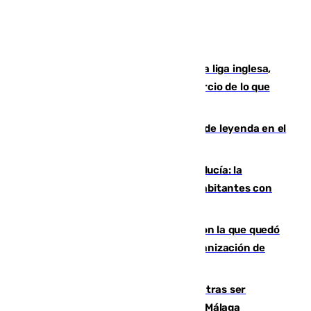
El Boreham Wood, equipo de la quinta liga inglesa,
rechaza una oferta equivalente a un tercio de lo que
vale el club por un jugador
La familia Hernangómez: un legado de leyenda en el
mundo del baloncesto
Nuevo récord de población en Andalucía: la
comunidad supera los 8,7 millones de habitantes con
una alta tasa de extranjeros
Agrede sexualmente a una mujer con la que quedó
por Instagram: dos años prisión e indemnización de
9.000 euros
Un turista de 17 años, hospitalizado tras ser
atropellado a propósito en el Centro de Málaga