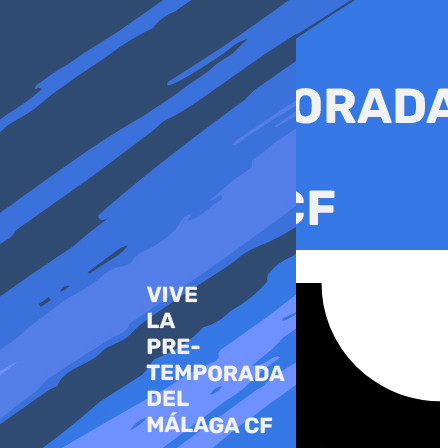
Ir
al
contenido
Tiktok