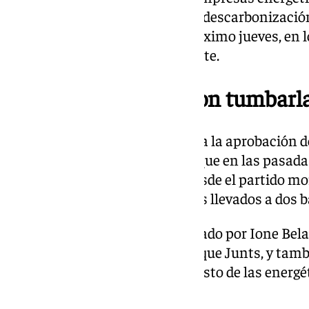
efectiva, su compromiso con la descarbonización
expensar de lo que ocurra el próximo jueves, en lo
votos de Junts para salir adelante.
Podemos amenaza con tumbarl
La otra piedra en el camino para la aprobación de
Junts, sino también Podemos, que en las pasadas 
principal apoyo de Sánchez. Desde el partido 
«tomadura de pelo» los acuerdos llevados a dos b
Por este motivo, el partido liderado por Ione Be
ley si no se tiene la garantía de que Junts, y tam
acuerdo con recuperar el impuesto de las energé
suprimir.