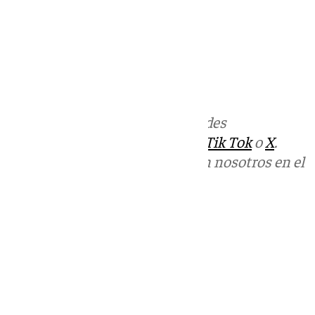
Más noticias de
101TV
en las redes
sociales:
Instagram
,
Facebook
,
Tik Tok
o
X
.
Puedes ponerte en contacto con nosotros en el
correo
informativos@101tv.es
Tags:
Últimas noticias