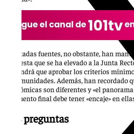
Las citadas fuentes, no obstante, han mante
propuesta que se ha elevado a la Junta Rect
que tendrá que aprobar los criterios mínim
las comunidades. Además, han recordado qu
autonómicas son diferentes y «el panorama 
documento final debe tener «encaje» en ella
20% preguntas