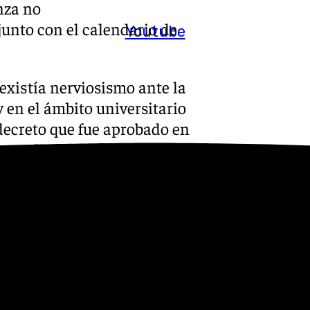
nza no
 junto con el calendario de
Youtube
existía nerviosismo ante la
 en el ámbito universitario
 decreto que fue aprobado en
so escolar. La nueva PAU
ra cada materia, aunque
reas. «Habrá optatividad por
adas.
ucturados en diferentes
na o varias preguntas o
 la disminución del número de