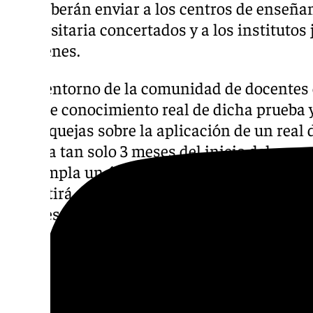
que deberán enviar a los centros de enseña
universitaria concertados y a los institutos
exámenes.
En el entorno de la comunidad de docentes 
falta de conocimiento real de dicha prueba y
había quejas sobre la aplicación de un real
junio, a tan solo 3 meses del inicio del cur
contempla un único modelo de ejercicio pa
permitirá elegir entre varias preguntas o ta
bloques», han recalcado las fuentes consult
Los ejercicios de cada materia estarán estr
apartados, que, a su vez, podrán contener u
tareas, lo que no implicará en ningún caso