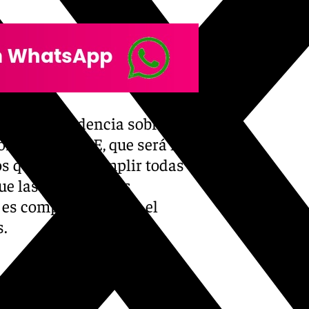
nido la prudencia sobre la
ora de la CRUE, que será la
os que deben cumplir todas
e las regulaciones
es complejo» porque el
s.