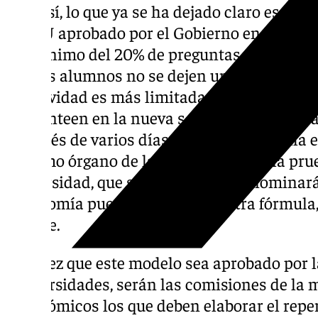
Aun así, lo que ya se ha dejado claro es que e
la PAU aprobado por el Gobierno en junio «
un mínimo del 20% de preguntas con carácte
que los alumnos no se dejen una parte del t
optatividad es más limitada, inciden. De es
se planteen en la nueva selectividad
cubrirá
Después de varios días de reuniones se ha e
máximo órgano de la CRUE para que la prue
universidad, que según la ley se denominar
autonomía puede bautizar con otra fórmula
posible.
Una vez que este modelo sea aprobado por l
Universidades, serán las comisiones de la m
autonómicos los que deben elaborar el rep