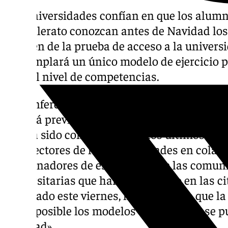
Las universidades confían en que los alum
Bachillerato conozcan antes de Navidad lo
examen de la prueba de acceso a la universi
contemplará un único modelo de ejercicio p
peso el nivel de competencias.
La Conferencia de Rectores de las Universi
reunirá previsiblemente la próxima semana 
que ha sido consensuada estos últimos días
vicerrectores de las universidades en colab
coordinadores de esta prueba de las comu
universitarias que han participado en las c
finalizado este viernes, han señalado que la 
antes posible los modelos de examen y se p
Navidad».