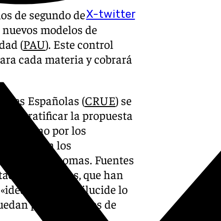
nos de segundo de
X-twitter
s nuevos modelos de
dad (
PAU
). Este control
ara cada materia y cobrará
dades Españolas (
CRUE
) se
para ratificar la propuesta
 en Bilbao por los
oración con los
nidades autónomas. Fuentes
itadas reuniones, que han
«idea es que se dilucide lo
uedan publicar antes de