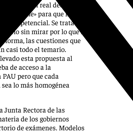
l espíritu del real decreto de
se mantiene» para que haya
r competencial. Se trata de
emario sin mirar por lo que la
ta forma, las cuestiones que
n casi todo el temario.
levado esta propuesta al
ba de acceso a la
á PAU pero que cada
, sea lo más homogénea
a Junta Rectora de las
ateria de los gobiernos
ertorio de exámenes. Modelos