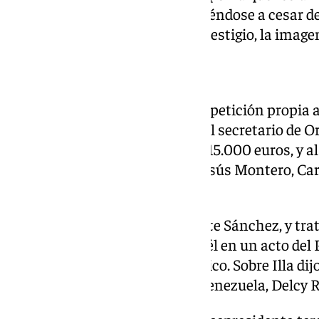
de lo manifestado, comprometiéndose a cesar d
actividad tendente a dañar el prestigio, la imagen
Acusaciones al PSOE
En la víspera, Aldama declaró a petición propia a
pedir 50.000 euros a la trama, al secretario de 
Cerdán, de recibir un sobre con 15.000 euros, y al
vicesecretaria general, María Jesús Montero, Ca
otros 25.000 euros.
También mencionó al presidente Sánchez, y trat
sí le conocía y pidió hablar con él en un acto del
gestiones que realizaba en México. Sobre Illa dij
cena con la vicepresidenta de Venezuela, Delcy R