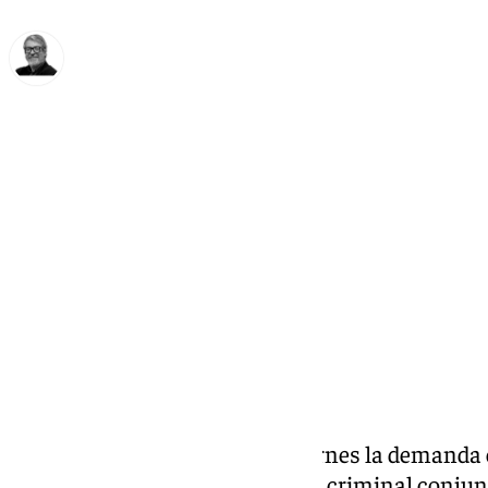
Francisco Marmolejo
viernes, 22 noviembre 2024, 21:10
Compartir:
El PSOE ha presentado este viernes la demanda en
conciliación previo a la querella criminal conju