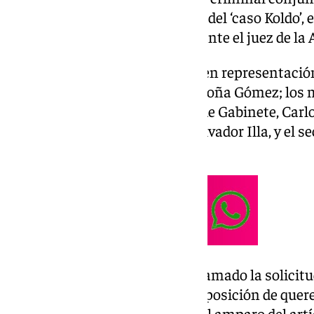
contra el presunto conseguidor del ‘caso Koldo’, 
tras su declaración voluntaria ante el juez de la
La demanda se ha interpuesto en representación
Pedro Sánchez
, y su esposa, Begoña Gómez; los 
María Jesús Montero, y su jefe de Gabinete, Carl
presidente de la Generalitat, Salvador Illa, y el 
socialistas, Santos Cerdán.
En la demanda, el PSOE ha reclamado la solicitu
de conciliación previo a la interposición de que
delito de injurias y calumnias, al amparo del artí