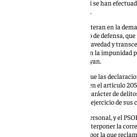
también de terceros, así como si se han efectuad
precio, recompensa o promesa».
«Pero que en cualquier caso –reiteran en la d
fraudulentamente en el derecho de defensa, que 
propio, pues ante la palmaria gravedad y transc
no pueden quedar amparadas en la impunidad p
procedimiento en curso», subrayan.
Por ello, en el PSOE entienden que las declaraci
injurias y calumnias recogidas en el artículo 205
además, «revisten también del carácter de delito
mencionadas autoridades en el ejercicio de sus c
Así, los demandantes, a título personal, y el PSO
presenta esta acción previa a interponer la corr
empresario por su declaración, por la que recla