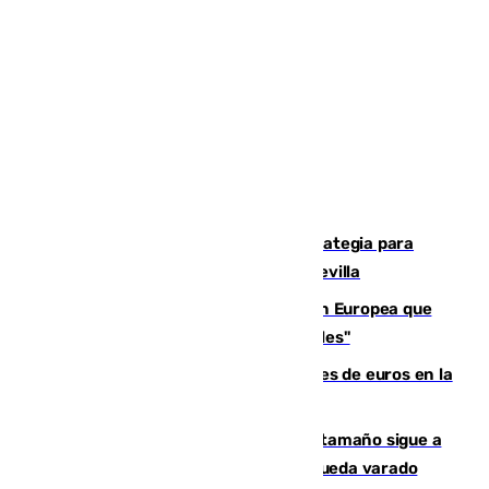
El Ayuntamiento desarrolla una estrategia para
recuperar la identidad patrimonial de Sevilla
España e Italia garantizan a la Unión Europea que
sus controles fronterizos son "temporales"
Sevilla ha invertido más de 6 millones de euros en la
transformación de su casco histórico
Susto en Marbella: un atún de gran tamaño sigue a
un bañista hasta la orilla de la playa y queda varado