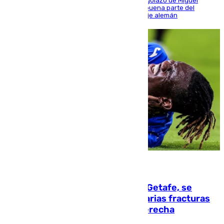
El conjunto de Luis García se adelantó con un golazo de Miguel
Sierra y ofreció buenas sensaciones durante buena parte del
encuentro, pero acabó cediendo ante el empuje alemán
08.08.2026
Christantus Uche, delantero del Getafe, se
perderá toda la temporada por varias fracturas
en los ligamentos de su rodilla derecha