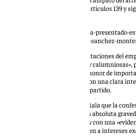
Enjuiciamiento Criminal y los artículos 139 y sig
Jurisdicción Voluntaria.
https://www.101tv.es/el-psoe-ha-presentado-es
aldama-por-sus-acusaciones-a-sanchez-montero
Para los socialistas, las manifestaciones del e
falsas difamatorias, injuriosas y calumniosas»,
absolutamente grave contra el honor de import
del PSOE» y a Begoña Gómez, «con una clara int
al Ejecutivo en su conjunto y al partido.
En sus argumentos, el PSOE señala que la confe
«premeditada, torticera y de una absoluta graved
fines absolutamente espurios» y con una «evident
señalan, desconocen «si obedecen a intereses e