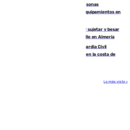
Emvisesa refuerza la atención a personas
vulnerables con cesión de viviendas y equipamientos en
Sevilla
Condenado a dos años de cárcel por sujetar y besar
a una menor tras abordarla en plena calle en Almería
Persecución en Punta Umbría: la Guardia Civil
interviene más de 800 kilos de cocaína en la costa de
Huelva
Lo más visto >
Más noticias
Ver más >