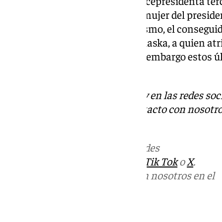
Aldama se refirió además a la vicepresidenta terc
había reunido con ella y con la mujer del presi
sobre la España vaciada. Asimismo, el consegui
Interior, Fernando Grande-Marlaska, a quien atri
España de Delcy Rodríguez. Sin embargo estos úl
querella.
Descubre más noticias de 101Tv en las redes soc
Tok
o
X
. Puedes ponerte en contacto con nosotro
informativos@101tv.es
Más noticias de
101TV
en las redes
sociales:
Instagram
,
Facebook
,
Tik Tok
o
X
.
Puedes ponerte en contacto con nosotros en el
correo
informativos@101tv.es
Tags: