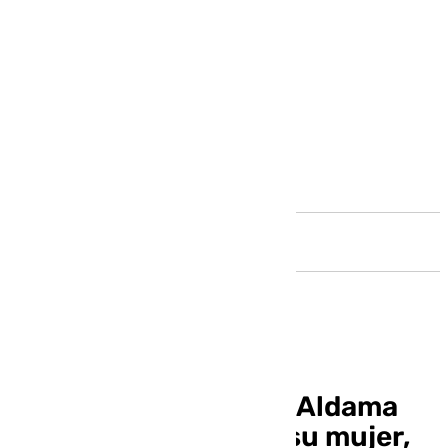
Andalucía
Las declaraciones de Aldama
hacen que Sánchez, su mujer,