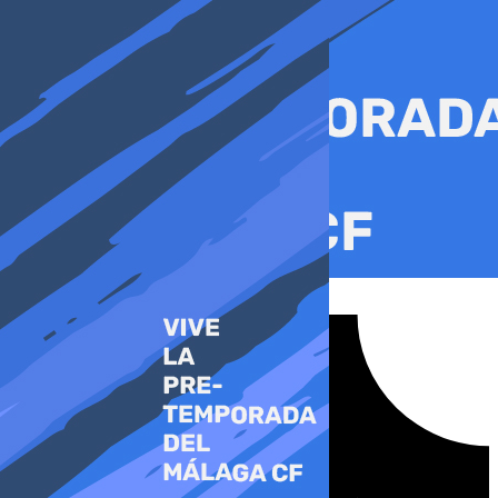
Ir
al
contenido
Tiktok