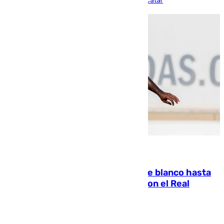
partido de los de Funes contra el conjunto de Catar
06.08.2026
Vinícius Júnior seguirá vestido de blanco hasta
2032 tras cerrar su renovación con el Real
Madrid