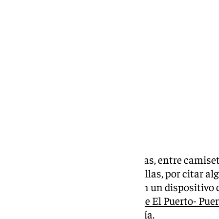
Miguel Alfonso
miércoles, 4 septiembre 2024, 09:19
Compartir:
Más de 5.000 prendas incautadas, entre camiset
indumentaria de fútbol o zapatillas, por citar al
requisados la pasada semana en un dispositivo 
Comisaría de
Policía Nacional de El Puerto- Puer
Local de El Puerto de Santa María.