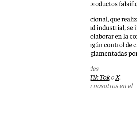
luchar contra la venta ilegal de productos falsifi
Desde Policía Local y Policía Nacional, que real
posible delito contra la propiedad industrial, se
además «la importancia de no colaborar en la co
ya que no están sometidos a ningún control de c
pruebas textiles de idoneidad reglamentadas por
Más noticias de
101TV
en las redes
sociales:
Instagram
,
Facebook
,
Tik Tok
o
X
.
Puedes ponerte en contacto con nosotros en el
correo
informativos@101tv.es
Tags:
Últimas noticias