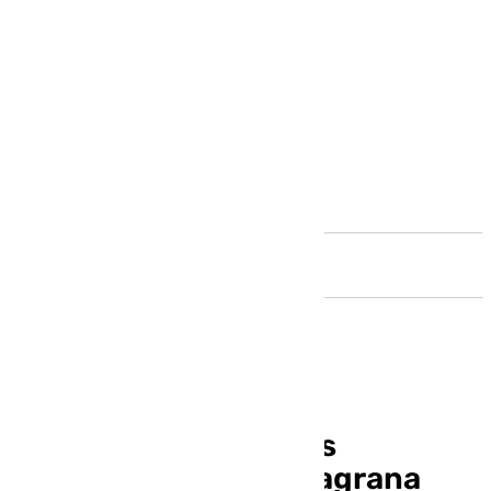
Andalucía
Más de 5.000 prendas
incautadas en Valdelagrana