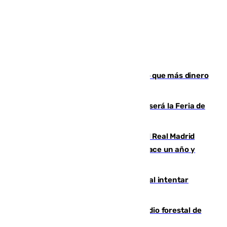
Juanlu Sánchez, el sexto canterano que más dinero
deja en las arcas del Sevilla
Talleres, escape room y música: así será la Feria de
la Juventud Cofrade de Málaga
El fichaje más caro de la historia del Real Madrid
costaba 105 millones de euros menos hace un año y
jugaba en Leganés
Ceuta suma 82 fallecidos en el mar al intentar
cruzar la frontera española
Huelva eleva a emergencia el incendio forestal de
Niebla