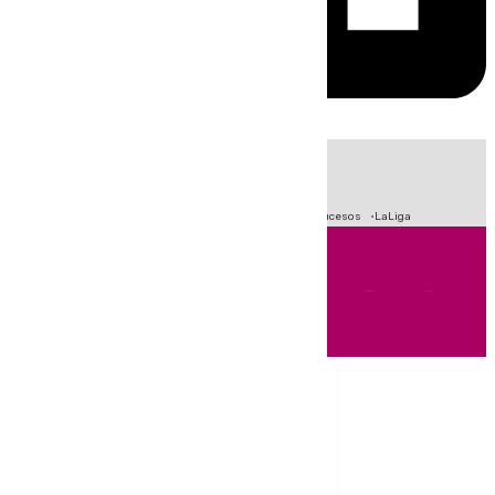
HOY
|
Fútbol
Primera División
Crisis Migratoria en Ceuta
Sucesos
LaLiga
Andalucía