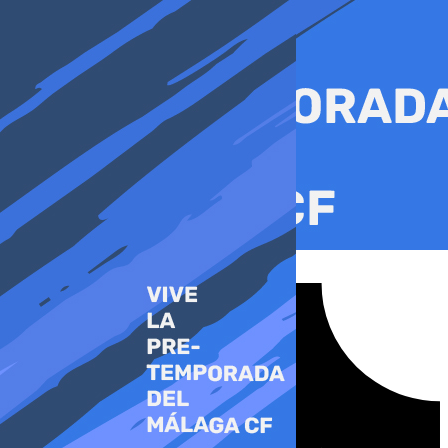
Ir
al
contenido
Tiktok