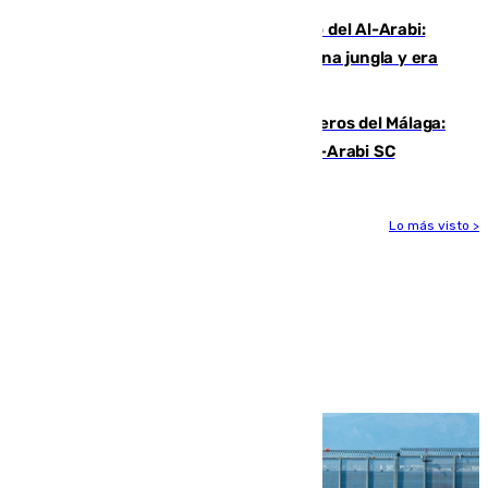
Juanfran Funes, sobre el duro juego del Al-Arabi:
“Por momentos nos hemos metido en una jungla y era
hasta peligroso”
Ya se han estrenado los tres delanteros del Málaga:
Eneko Jauregui, bigoleador contra el Al-Arabi SC
Lo más visto >
Más noticias
Ver más >