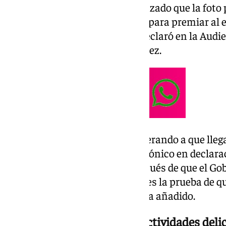
De este modo Sánchez ha rechazado que la foto 
llevase a cabo a iniciativa suya, para premiar al
este realizó en México, según declaró en la Aud
inventada», ha apuntado Sánchez.
«Poco menos que yo estaba esperando a que llega
el mitin», ha indicado en tono irónico en declara
Congreso de los Diputados después de que el Gob
reforma fiscal. «Es que, insisto, es la prueba de q
este personaje es la mentira», ha añadido.
Aldama trata de tapar sus actividades deli