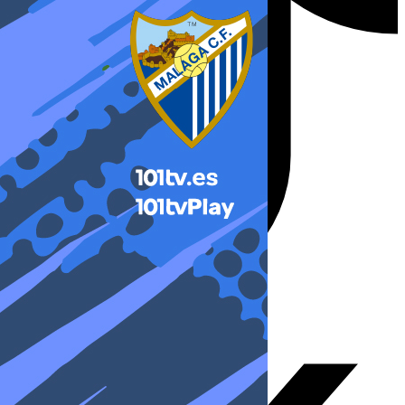
X-twitter