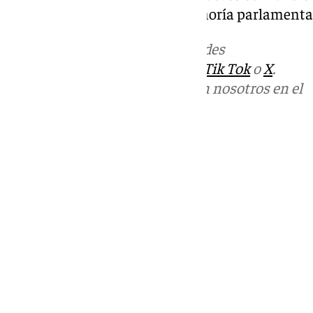
aprobar, a pesar de estar en minoría parlamenta
Más noticias de
101TV
en las redes
sociales:
Instagram
,
Facebook
,
Tik Tok
o
X
.
Puedes ponerte en contacto con nosotros en el
correo
informativos@101tv.es
Tags:
Últimas noticias