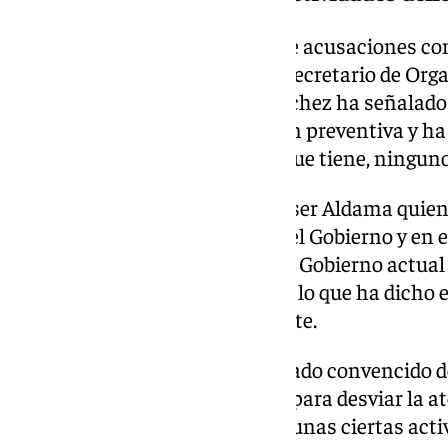
Después de que Aldama lanzase acusaciones contr
incluso afirmase que el actual secretario de Org
un sobre con 15.000 euros, Sánchez ha señalado 
delincuente» que está en prisión preventiva y ha 
por tanto que «tiene el crédito que tiene, ningu
Afirma además que tendrá que ser Aldama quien
lanzado y ha asegurado que en el Gobierno y en e
que respecta a mi persona, a mi Gobierno actual 
Socialista Obrero Español, todo lo que ha dicho
falso», ha asegurado el presidente.
En la misma línea, se ha mostrado convencido 
declaraciones en la Audiencia «para desviar la a
lo que aparentemente parecen unas ciertas activi