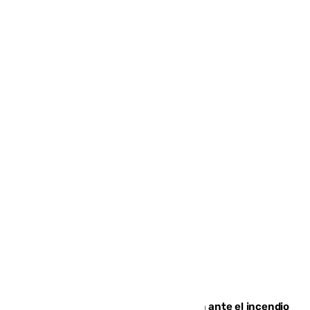
Moreno pide extremar la precaución ante el incendio