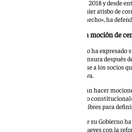
«Eso es lo que hicimos en el año 2018 y desde 
siempre ha sido el de que cualquier atisbo de cor
extirpado de raíz. Y eso hemos hecho», ha defend
Respeta el instrumento de la moción de ce
Por otro lado, el jefe del Ejecutivo ha expresado
instrumento de la moción de censura después de q
Alberto Núñez Feijóo, se ofreciese a los socios q
articular una mayoría alternativa.
«Máximo respeto a que se puedan hacer mocione
dentro de nuestro ordenamiento constitucional
los grupos parlamentarios son libres para definir
No obstante, ha dejado claro que su Gobierno ha
como por ejemplo este mismo jueves con la refor