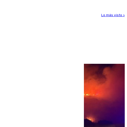
Lo más visto >
Más noticias
Ver más >