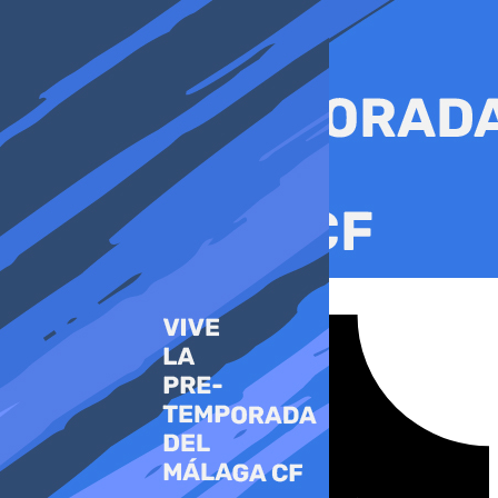
Ir
al
contenido
Tiktok