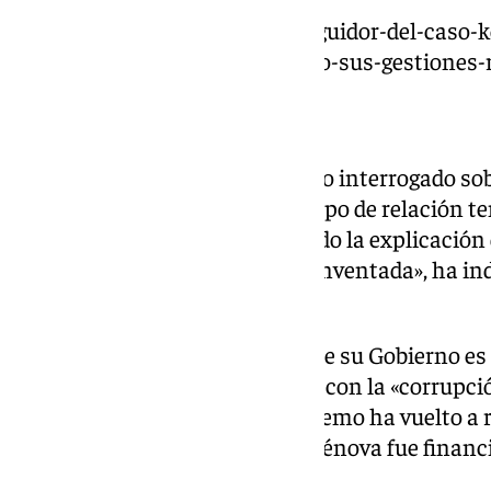
https://www.101tv.es/el-conseguidor-del-caso-
que-pedro-sanchez-le-agradecio-sus-gestiones-
Su Gobierno es «limpio»
A continuación, Sánchez ha sido interrogado sob
conseguidor de la trama y qué tipo de relación tení
Ejecutivo ha respondido negando la explicación 
foto de ambos. «A ver, menuda inventada», ha in
versión.
El presidente ha insistido en que su Gobierno es
moción de censura para acabar con la «corrupci
recientemente el Tribunal Supremo ha vuelto a r
del Partido Popular en la calle Génova fue financ