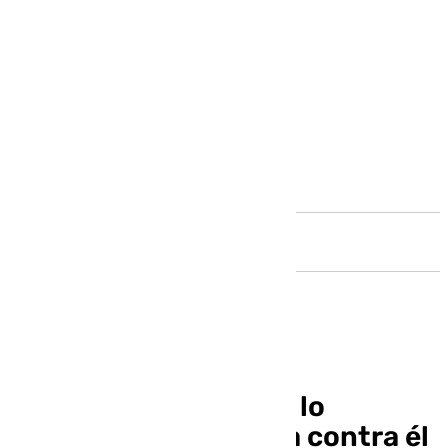
Andalucía
Pedro Sánchez niega lo
declarado por Aldama contra él