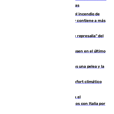
de Niebla, que supera las 4.000 hectáreas
340 personas más desalojadas por el incendio de
Niebla, que mantiene a 410 evacuadas y contiene a más
de 500 efectivos trabajando
Italia responde ante las "medidas de represalia" del
Gobierno de Sánchez
El Sevilla se desinfla ante el Leverkusen en el último
ensayo (1-2)
Tensión en la prisión de Alhaurín tras una pelea y la
incautación de un punzón
Málaga contabiliza 148 zonas de confort climático
para enfrentar las altas temperaturas
Marlaska notifica a la Unión Europea el
restablecimiento de controles fronterizos con Italia por
vía aérea y marítima