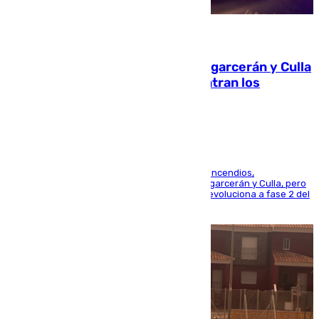
08.08.2026
Incendios de Castellón: Sierra Engarcerán y Culla
evolucionan positivamente y centran los
esfuerzos en Tírig
La UME se suma al operativo de control de los incendios,
progresando adecuadamente los de Sierra Engarcerán y Culla, pero
centrando todo el empeño en el de Culla, que evoluciona a fase 2 del
PEIF