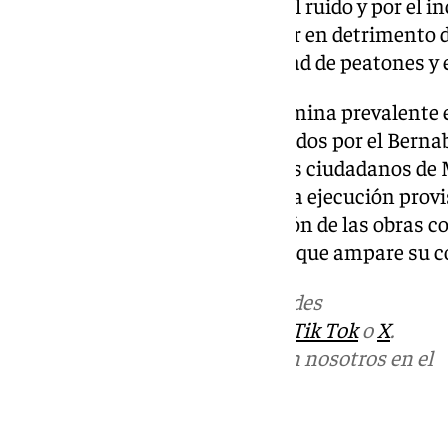
contaminación producida por el ruido y por el i
suspensión que han de soportar en detrimento de
dificultando además la movilidad de peatones y el
«En tal orden de cosas, se determina prevalente e
Asociación Vecinal de Perjudicados por el Berna
coincidente con el general de los ciudadanos de
expresados en la Sentencia cuya ejecución provis
consideración de que la ejecución de las obras c
actualidad de título habilitante que ampare su c
Más noticias de
101TV
en las redes
sociales:
Instagram
,
Facebook
,
Tik Tok
o
X
.
Puedes ponerte en contacto con nosotros en el
correo
informativos@101tv.es