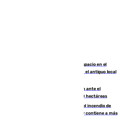
Las marca internacionales ganan espacio en el
Centro de Málaga: La Tagliatella abre en el antiguo local
de Vox Sports Bar
Moreno pide extremar la precaución ante el
incendio de Niebla, que supera las 4.000 hectáreas
340 personas más desalojadas por el incendio de
Niebla, que mantiene a 410 evacuadas y contiene a más
de 500 efectivos trabajando