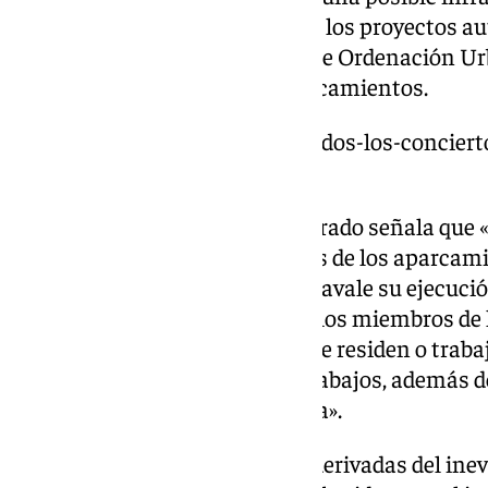
Administración al sostener que los proyectos a
Urbanísticas del Plan General de Ordenación U
relativo al uso de garajes y aparcamientos.
https://www.101tv.es/suspendidos-los-conciert
ruido/
En la argumentación, el magistrado señala que «
que la continuación de las obras de los aparcam
careciendo de autorización que avale su ejecuci
causa de perjuicio no solo para los miembros de
también para todos aquellos que residen o traba
que se están realizando tales trabajos, además 
tengan que transitar por la zona».
Incide en «todas las molestias derivadas del ine