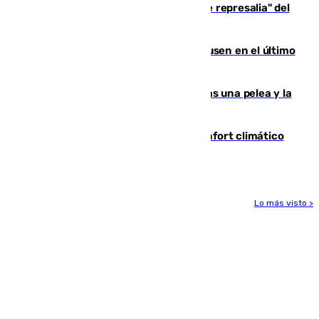
Italia responde ante las "medidas de represalia" del
Gobierno de Sánchez
El Sevilla se desinfla ante el Leverkusen en el último
ensayo (1-2)
Tensión en la prisión de Alhaurín tras una pelea y la
incautación de un punzón
Málaga contabiliza 148 zonas de confort climático
para enfrentar las altas temperaturas
Lo más visto >
Más noticias
Ver más >