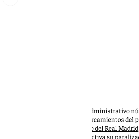
Miguel Alfonso
jueves, 26 septiembre 2024, 19:05
Compartir:
El Juzgado de lo Contencioso-Administrativo n
suspendido las obras de los aparcamientos del 
y Padre Damián, junto al
estadio del Real Madrid
adoptar medidas para hacer efectiva su paraliza