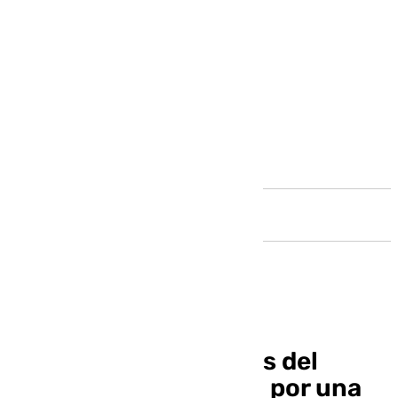
Andalucía
Suspendidas las obras del
parking del Bernabéu por una