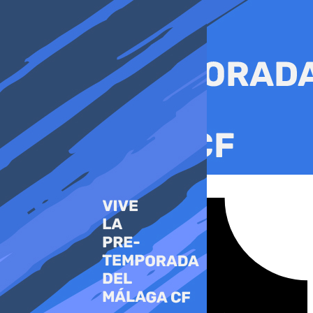
Ir
al
contenido
Tiktok