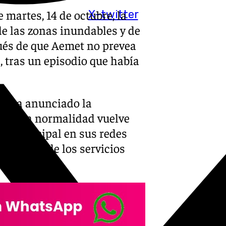
martes, 14 de octubre, la
X-twitter
de las zonas inundables y de
pués de que Aemet no prevea
, tras un episodio que había
rio ha anunciado la
ios. «La normalidad vuelve
no municipal en sus redes
e estado de los servicios