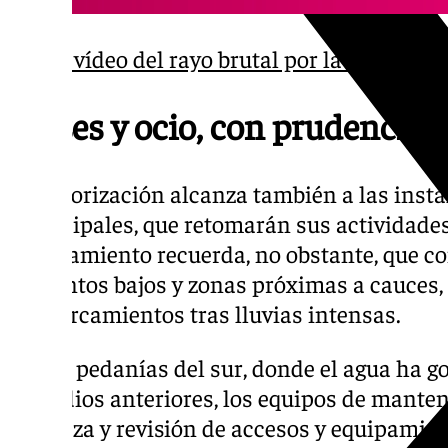
El vídeo del rayo brutal por la dana Alic
Clases y ocio, con prudencia
La autorización alcanza también a las inst
municipales, que retomarán sus actividades 
Ayuntamiento recuerda, no obstante, que c
en puntos bajos y zonas próximas a cauces, 
encharcamientos tras lluvias intensas.
En las pedanías del sur, donde el agua ha 
episodios anteriores, los equipos de mante
limpieza y revisión de accesos y equipamien