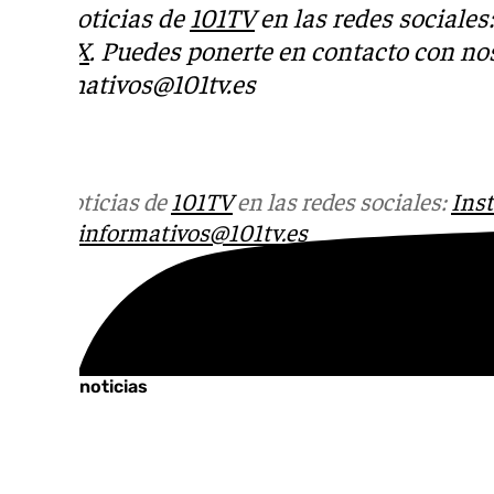
Más noticias de
101TV
en las redes sociales
Tok
o
X
. Puedes ponerte en contacto con nos
informativos@101tv.es
Más noticias de
101TV
en las redes sociales:
Ins
correo
informativos@101tv.es
Tags:
Últimas noticias