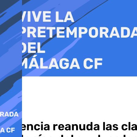
Ir
al
contenido
Valencia reanuda las cl