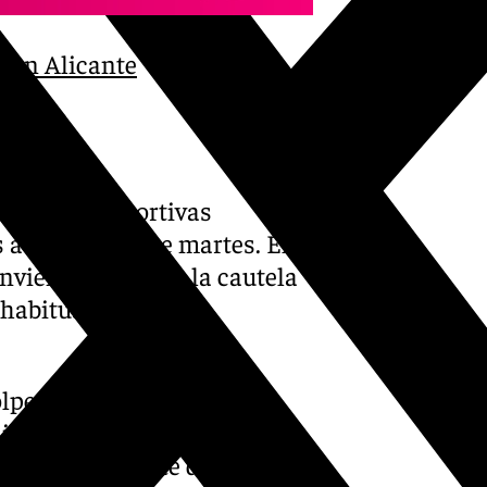
e en Alicante
alaciones deportivas
a partir de este martes. El
onviene mantener la cautela
habituales focos de
golpeado con más fuerza en
nimiento han trabajado en
tos. Con el parte de Aemet