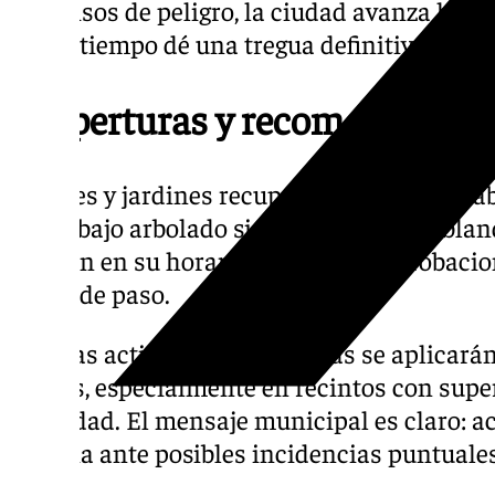
sin avisos de peligro, la ciudad avanza hac
que el tiempo dé una tregua definitiva.
Reaperturas y recomendacio
Parques y jardines recuperan el tránsito hab
pasar bajo arbolado si persiste el suelo bl
reabren en su horario, tras las comprobaci
zonas de paso.
Para las actividades deportivas se aplicarán
y salas, especialmente en recintos con super
humedad. El mensaje municipal es claro: acti
guardia ante posibles incidencias puntuale