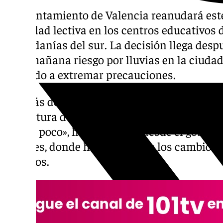
El Ayuntamiento de Valencia reanudará este 
actividad lectiva en los centros educativos 
las pedanías del sur. La decisión llega des
para mañana riesgo por lluvias en la ciudad
obligado a extremar precauciones.
Además del regreso a las aulas, el consisto
reapertura de parques, jardines y cementer
poco a poco», han señalado desde el gobier
sociales, donde han difundido los cambios d
públicos.