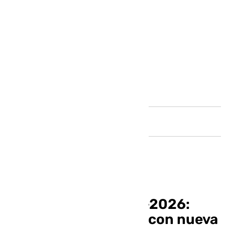
Andalucía
Viajes Imserso 2025-2026:
abren las solicitudes con nueva