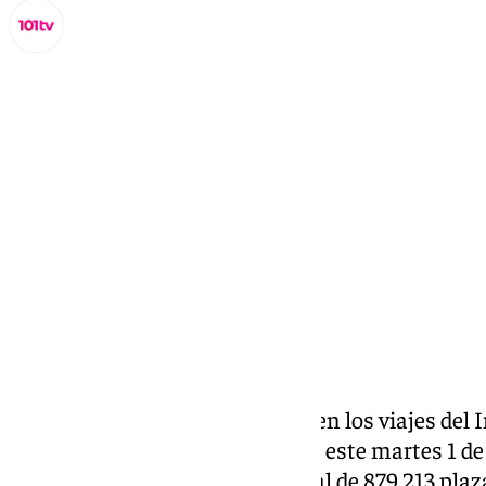
Miguel Alfonso
lunes, 30 junio 2025, 23:09
Compartir:
Las solicitudes para participar en los viajes de
2026 pueden presentarse desde este martes 1 de 
julio. El programa oferta un total de 879.213 plaza