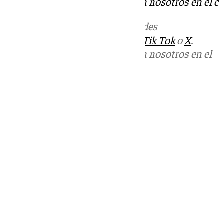
Puedes ponerte en contacto con nosotros en el 
Más noticias de
101TV
en las redes
sociales:
Instagram
,
Facebook
,
Tik Tok
o
X
.
Puedes ponerte en contacto con nosotros en el
correo
informativos@101tv.es
Tags:
Últimas noticias