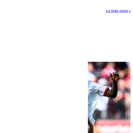
Lo más visto >
Más noticias
Ver más >