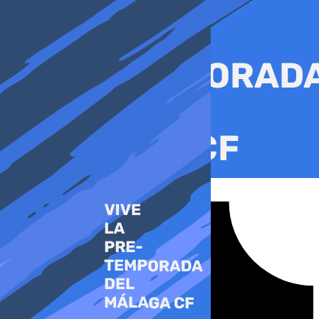
Ir
al
contenido
Tiktok