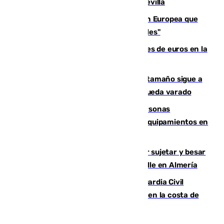
recuperar la identidad patrimonial de Sevilla
España e Italia garantizan a la Unión Europea que
sus controles fronterizos son "temporales"
Sevilla ha invertido más de 6 millones de euros en la
transformación de su casco histórico
Susto en Marbella: un atún de gran tamaño sigue a
un bañista hasta la orilla de la playa y queda varado
Emvisesa refuerza la atención a personas
vulnerables con cesión de viviendas y equipamientos en
Sevilla
Condenado a dos años de cárcel por sujetar y besar
a una menor tras abordarla en plena calle en Almería
Persecución en Punta Umbría: la Guardia Civil
interviene más de 800 kilos de cocaína en la costa de
Huelva