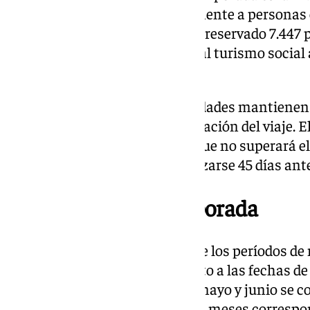
de 50 euros dirigida específicamente a personas
esta modalidad especial se han reservado 7.447 
esfuerzo por facilitar el acceso al turismo socia
capacidad económica.
Los precios del resto de modalidades mantienen 
según el destino elegido y la duración del viaje. E
abono de una cantidad inicial que no superará el
que el pago completo debe realizarse 45 días antes
Diferencias por temporada
Los viajes programados durante los períodos d
sobrecoste de 100 euros respecto a las fechas de
península y Baleares, octubre, mayo y junio se 
mientras que en Canarias estos meses correspon