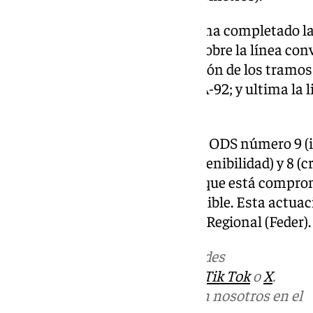
En la Variante, el Ministerio ya ha completado l
cuatro tramos (el del viaducto sobre la línea co
mientras impulsa la construcción de los tramos V
mencionado Variante de Loja- A-92; y ultima la l
Variante de Loja-Valle del Genil.
Esta actuación contribuye a los ODS número 9 (i
sostenibles y de calidad), 7 (sostenibilidad) y 8
generación de empleo), con los que está comprom
Transportes y Movilidad Sostenible. Esta actuac
el Fondo Europeo de Desarrollo Regional (Feder).
Más noticias de
101TV
en las redes
sociales:
Instagram
,
Facebook
,
Tik Tok
o
X
.
Puedes ponerte en contacto con nosotros en el