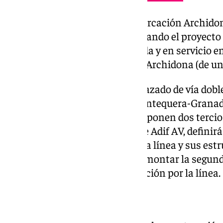
Íllora conecta con el tramo Bifurcación Archido
kilómetros, donde se está ultimando el proyecto
vía. La vía doble ya está instalada y en servicio 
Antequera hasta el viaducto de Archidona (de un
Así, se dará continuidad a un trazado de vía dobl
fase, la línea de alta velocidad Antequera-Grana
kilómetro de doble vía, lo que suponen dos tercios
proyecto contratado, a través de Adif AV, definir
acondicionar la plataforma de la línea y sus estr
desmontes y terraplenes) para montar la segunda
compatibilizarán con la circulación por la línea.
Avance paralelo