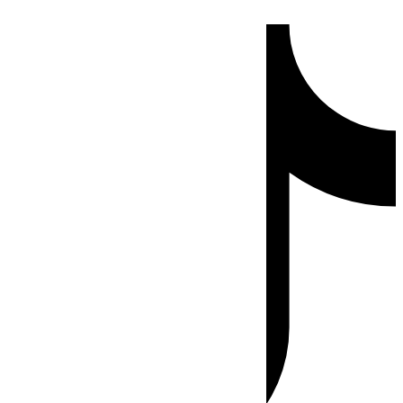
Ir
Tiktok
al
contenido