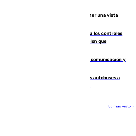
Málaga lidera la tabla con 12 triunfos
Estos son los mejores sitios para tener una vista
privilegiada del eclipse en Andalucía
La Junta da explicaciones y refuerza los controles
tras los falsos positivos de cáncer de colon que
afectaron a 400 malagueños
Fallece Carlos Telmo, histórico de la comunicación y
de las relaciones públicas en Sevilla
Málaga destinará 34 nuevos grandes autobuses a
las líneas de mayor ocupación de la EMT
Lo más visto >
Más noticias