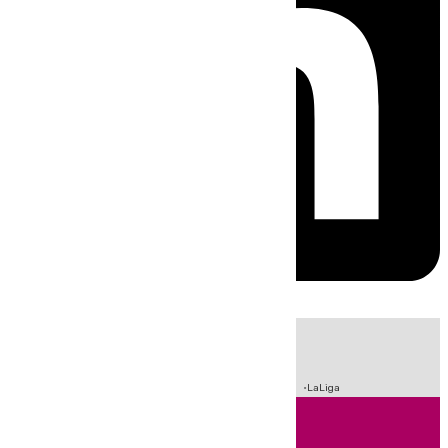
HOY
|
Sucesos
Incendios
Crisis Migratoria en Ceuta
Fútbol
LaLiga