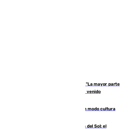
Un testimonio del colapso en Ceuta: "La mayor parte
de los que han venido son víctimas, han venido
engañados"
Torrenueva Costa pone el verano en modo cultura
con actividades para todos los públicos
Este es el palmarés del Trofeo Costa del Sol: el