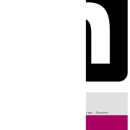
HOY
|
Fútbol
Primera División
Crisis Migratoria en Ceuta
LaLiga
Sucesos