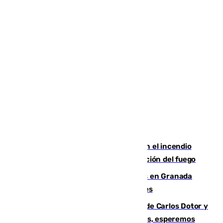
Activado el nivel 2 de emergencia en el incendio
forestal de Niebla por la compleja evolución del fuego
Controlado un incendio de rastrojos en Granada
junto a la autovía y al Callejón de Nogales
Juanfran Funes, sobre las lesiones de Carlos Dotor y
Fernando Calero: “Estamos preocupados, esperemos