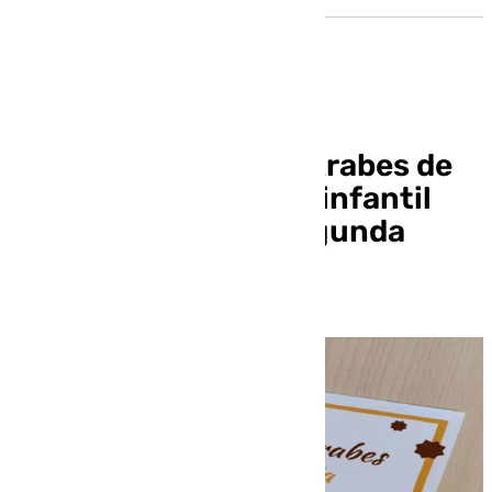
“Ahmed y los Baños Árabes de
La Zubia”, un cuento infantil
que alcanza ya su segunda
edición