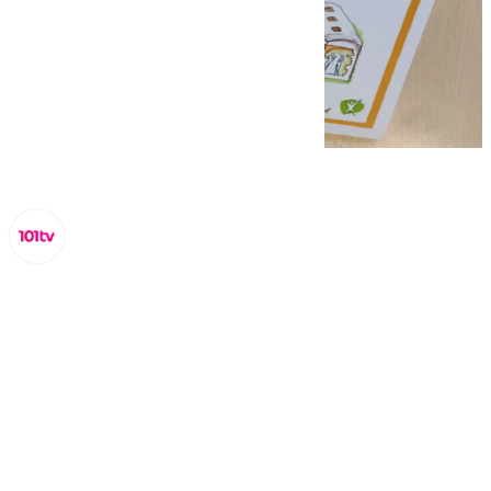
Lynx Devs
lunes, 20 enero 2025, 18:09
Compartir: