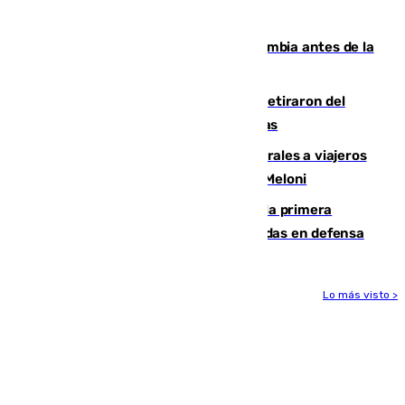
que no sea nada”
Felipe VI refuerza los lazos con Colombia antes de la
llegada del nuevo presidente
Fernando Calero y Carlos Dotor se retiraron del
encuentro contra el Ceuta con molestias
España restablece controles temporales a viajeros
procedentes de Italia como repuesta a Meloni
El Málaga cae ante el Ceuta y suma la primera
derrota de la pretemporada dejando dudas en defensa
Lo más visto >
Más noticias
Ver más >