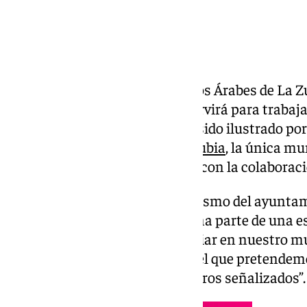
Bajo el título “Ahmed y los Baños Árabes de La Zu
ya va por la segunda edición, servirá para trabaja
más pequeños y pequeñas. Ha sido ilustrado p
por la escuela de Cómic de
La Zubia
, la única mu
provincia de Granada, y cuenta con la colaboraci
Como explica el concejal de turismo del ayuntam
Aguilera, esta publicación “forma parte de una e
para fomentar el turismo familiar en nuestro m
turístico infantil y juvenil, con el que pretend
adaptada a los diferentes senderos señalizados”.