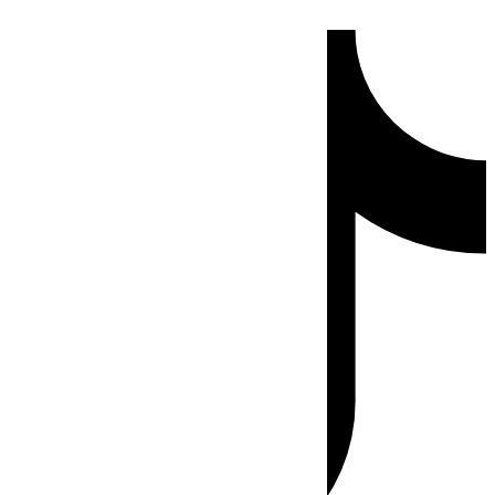
Ir
Tiktok
al
contenido