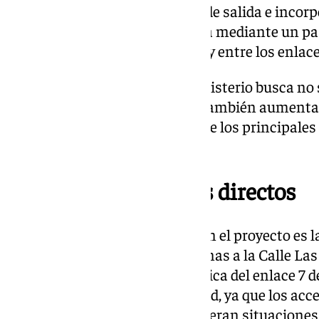
enlazar los diferentes ramales de salida e incorp
al polígono, que cruza la autovía mediante un pas
situadas entre los enlaces 5 y 6 y entre los enlaces
Con esta reorganización, el Ministerio busca no 
tramos más conflictivos, sino también aumentar
de incorporación y salida, uno de los principale
los estudios previos.
Reducción de accesos directos
Otra de las medidas incluidas en el proyecto es l
hacia las urbanizaciones cercanas a la Calle La
denominada glorieta hipodrómica del enlace 7 d
responde a criterios de seguridad, ya que los acc
residenciales a una autovía generan situaciones d