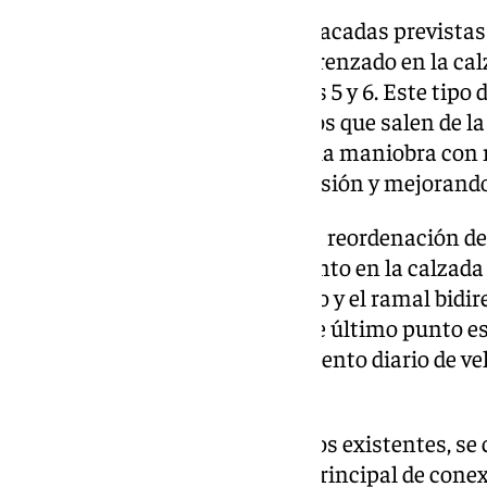
Entre las actuaciones más destacadas previstas 
creación de un nuevo carril de trenzado en la ca
sentido Motril, entre los enlaces 5 y 6. Este tipo 
vehículos que se incorporan y los que salen de l
espacio adicional para realizar la maniobra con 
minimizando los riesgos de colisión y mejorando e
Asimismo, el plan contempla la reordenación de 
incorporación en el enlace 6, tanto en la calzad
conexiones con la vía de servicio y el ramal bid
Polígono Industrial Asegra. Este último punto e
la circunvalación por el movimiento diario de ve
trabajadores.
Para resolver los cruces y accesos existentes, se
planta que servirá como nodo principal de conex