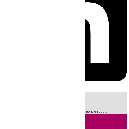
HOY
|
Sucesos
Fútbol
LaLiga
Primera División
Crisis Migratoria en Ceuta