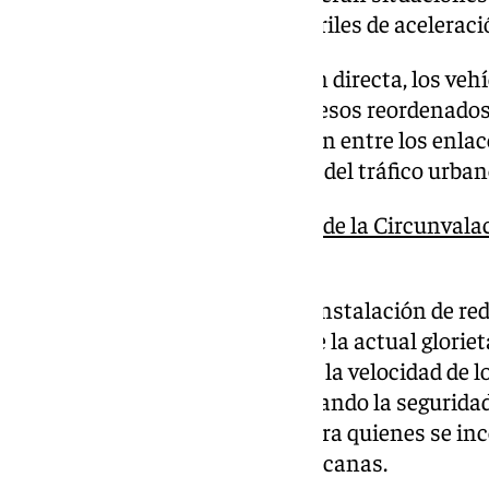
de los vehículos y la falta de carriles de acelera
En sustitución de esta conexión directa, los veh
residenciales contarán con accesos reordenados a
de los ramales que se habilitarán entre los enlace
integración más segura y fluida del tráfico urba
Ya funciona el nuevo radar de la Circunvala
y multas
Además, el proyecto incluye la instalación de re
de asno” en los tramos rectos de la actual glori
dispositivos ayudarán a reducir la velocidad de l
incorporarse al enlace, aumentando la segurida
circulan por la autovía como para quienes se inc
servicio o las zonas urbanas cercanas.