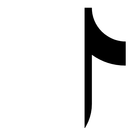
Ir
Tiktok
al
contenido