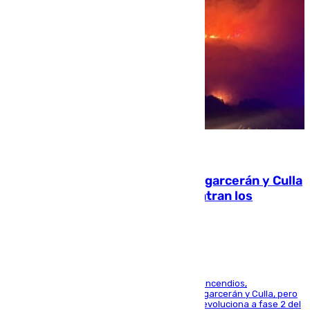
08.08.2026
Incendios de Castellón: Sierra Engarcerán y Culla
evolucionan positivamente y centran los
esfuerzos en Tírig
La UME se suma al operativo de control de los incendios,
progresando adecuadamente los de Sierra Engarcerán y Culla, pero
centrando todo el empeño en el de Culla, que evoluciona a fase 2 del