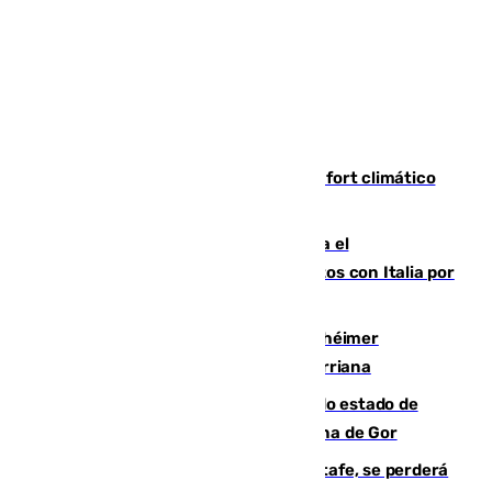
Málaga contabiliza 148 zonas de confort climático
para enfrentar las altas temperaturas
Marlaska notifica a la Unión Europea el
restablecimiento de controles fronterizos con Italia por
vía aérea y marítima
Hallan sin vida al granadino con Alzhéimer
desaparecido hace una semana en Churriana
Encuentran un cadáver en avanzado estado de
descomposición en la localidad granadina de Gor
Christantus Uche, delantero del Getafe, se perderá