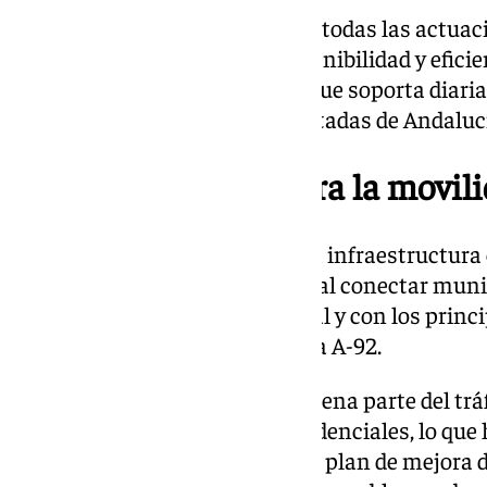
El Ministerio ha subrayado que todas las actua
criterios de seguridad vial, sostenibilidad y efici
elevado volumen de vehículos que soporta diari
Granada, una de las más transitadas de Andalucí
Un proyecto clave para la movil
La circunvalación GR-30 es una infraestructura 
área metropolitana granadina, al conectar muni
Pulianas o Armilla con la capital y con los princi
como la A-44 (Bailén-Motril) y la A-92.
Los enlaces 6 y 7 concentran buena parte del trá
industriales, comerciales y residenciales, lo qu
actuación prioritaria dentro del plan de mejora de