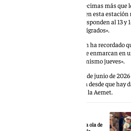
suponen «hasta tres o cuatro décimas más que l
registrados en un mes de junio en esta estación
capital granadina y que se corresponden al 13 y 
alcanzaron los 40,3 grados centígrados».
El portavoz de la Aemet también ha recordado qu
en un mes de junio en Armilla se enmarcan en un
finalización se prevé para este mismo jueves».
«Probablemente este pasado 23 de junio de 2026 
del mes de junio en la Península desde que hay d
1961», ha añadido el portavoz de la Aemet.
NOTICIA RELACIONADA
El verano arranca extremo: la primera ola de
calor en España se ceba con Andalucía