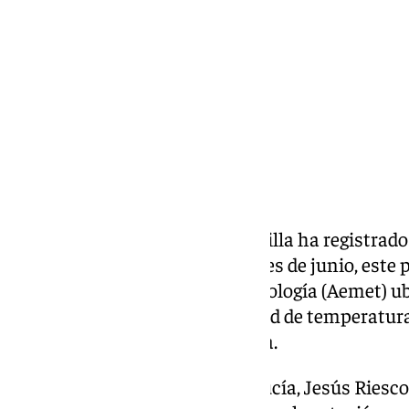
miércoles, 24 junio 2026, 18:58
Compartir:
El municipio granadino de Armilla ha registrado
temperatura histórica en un mes de junio, este p
de la Agencia Estatal de Meteorología (Aemet) ub
Armilla ha alcanzado este récord de temperatura
mes del año en la serie histórica.
El portavoz de Aemet en Andalucía, Jesús Riesco