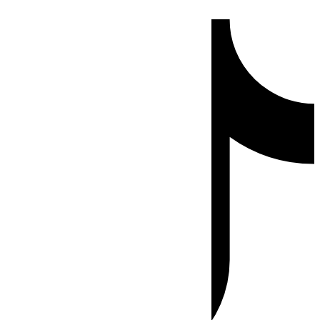
Ir
Tiktok
al
contenido