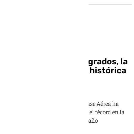
El Tiempo
Armilla registra 40,7 grados, la
máxima temperatura histórica
en un mes de junio
La estación meteorológica de la Base Aérea ha
alcanzado este pasado 23 de junio el récord en la
serie histórica en el sexto mes del año