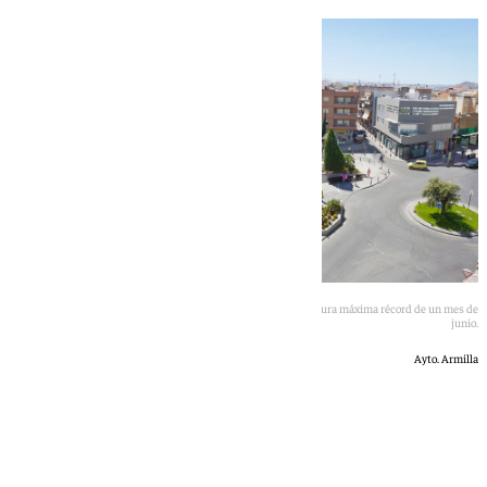
El municipio granadino de Armilla ha registrado la temperatura máxima récord de un mes de
junio.
Ayto. Armilla
101 TV