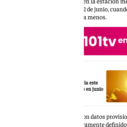
este récord de la serie histórica en la estación m
había batido el día anterior, el 22 de junio, cuan
40,6 grados, tan solo una décima menos.
NOTICIA RELACIONADA
La ola de calor se despide de Andalucía este
miércoles tras el hito de los 45 grados en junio
Riesco ha explicado que estos son datos provisio
probabilidad, quedarán definitivamente definidos