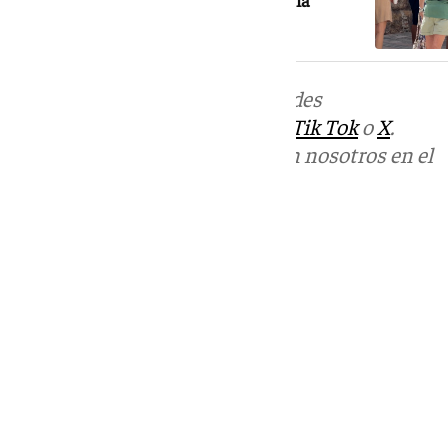
Más noticias de
101TV
en las redes
sociales:
Instagram
,
Facebook
,
Tik Tok
o
X
.
Puedes ponerte en contacto con nosotros en el
correo
informativos@101tv.es
Tags:
Últimas noticias