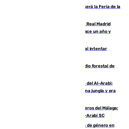
Talleres, escape room y música: así será la Feria de la
Juventud Cofrade de Málaga
El fichaje más caro de la historia del Real Madrid
costaba 105 millones de euros menos hace un año y
jugaba en Leganés
Ceuta suma 82 fallecidos en el mar al intentar
cruzar la frontera española
Huelva eleva a emergencia el incendio forestal de
Niebla
Juanfran Funes, sobre el duro juego del Al-Arabi:
“Por momentos nos hemos metido en una jungla y era
hasta peligroso”
Ya se han estrenado los tres delanteros del Málaga:
Eneko Jauregui, bigoleador contra el Al-Arabi SC
35 mujeres asesinadas por violencia de género en