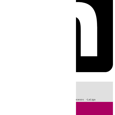
HOY
|
Fútbol
Primera División
Crisis Migratoria en Ceuta
Sucesos
LaLiga