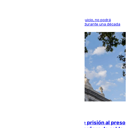
El condenado, que reconoció los hechos en el juicio, no podrá
acercarse a la víctima ni comunicarse con ella durante una década
06.08.2026
El Supremo ratifica los 17 años de prisión al preso