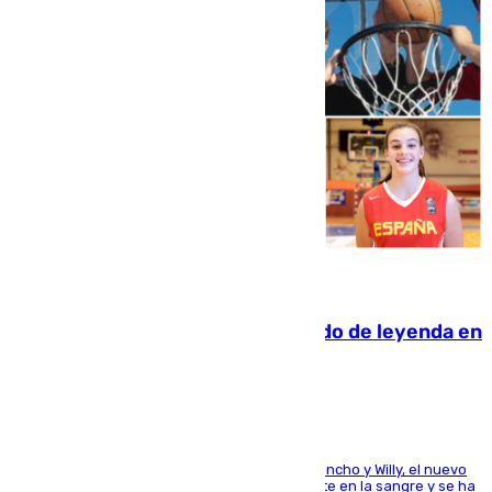
06.08.2026
La familia Hernangómez: un legado de leyenda en
el mundo del baloncesto
Desde los padres hasta la hermana junto a Francho y Willy, el nuevo
jugador del Unicaja lleva este magnífico deporte en la sangre y se ha