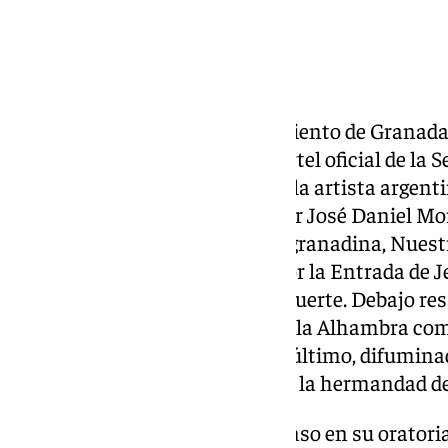
El salón de plenos del Ayuntamiento de Granada 
mañana la presentación del cartel oficial de la S
trata de un óleo sobre lienzo de la artista argent
Juvel, que ha sido anunciado por José Daniel Mo
imágenes de la semana mayor granadina, Nuestr
primera instancia, escoltado por la Entrada de Je
Santísimo Cristo de la Buena Muerte. Debajo resa
y todos ellos, sobre el skyline de la Alhambra c
incomparable de la ciudad. Por último, difuminado
artista ha reflejado los pasos de la hermandad de
José Daniel Montoro, algo extenso en su oratoria