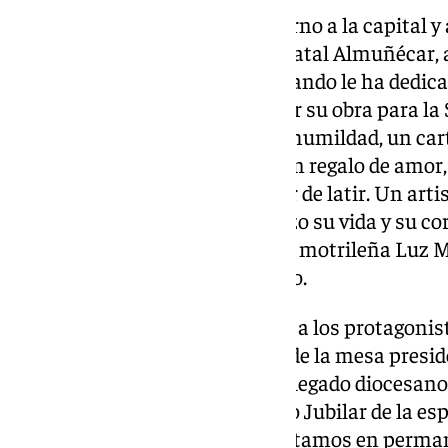
Toda la oratoria ha girado en torno a la capital
especial atención a su pueblo natal Almuñécar
más álgidos se ha producido cuando le ha dedicado
Juvel, unas palabras: “Al realizar su obra para l
Carla siente alegría, emoción y humildad, un car
su fervor, un sueño cumplido, un regalo de amor, 
para enamorar a todos sin dejar de latir. Un arti
emoción, poniendo en cada trazo su vida y su c
presentaba el cartel, la pianista motrileña Luz 
varias piezas musicales al piano.
Tras la entrega de los recuerdos a los protagoni
palabra el resto de integrantes de la mesa presid
consiliario de la federación y delegado diocesa
los presentes a disfrutar del año Jubilar de la 
peregrinos de la esperanza, y estamos en perma