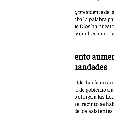
gloriosa”.
De igual manera Armando Ortiz, presidente de la
Hermandades y Cofradías, tomaba la palabra par
del evento: “Agradezco el arte que Dios ha pues
sus pinceles al servicio de la fe”, y enalteciendo 
resaltando su esencia cofrade.
En 2026 el ayuntamiento aumen
económica a las hermandades
Jorge Saavedra, Teniente de Alcalde, hacía un a
comprometemos desde el equipo de gobierno a 
económica que el ayuntamiento otorga a las he
2026”, a la vez que resaltaba que el recinto se 
evento, quedándose gran parte de los asistentes ba