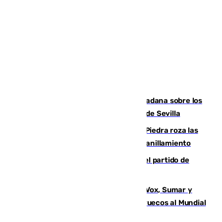
PSOE y Vox critican la consulta ciudadana sobre los
toldos que ha lanzado el Ayuntamiento de Sevilla
La laguna malagueña de Fuente de Piedra roza las
30.000 parejas de flamencos antes del anillamiento
Sigue en directo la retransmisión del partido de
pretemporada Málaga-Al-Arabi
La crisis migratoria de Ceuta une a Vox, Sumar y
Podemos contra la candidatura de Marruecos al Mundial
2030