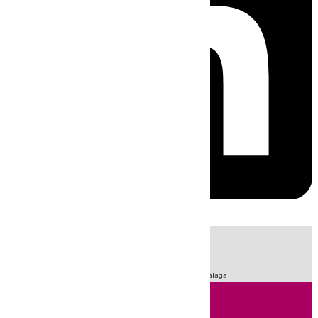
HOY
|
Fútbol
Sucesos
Primera División
LaLiga
Feria de Málaga