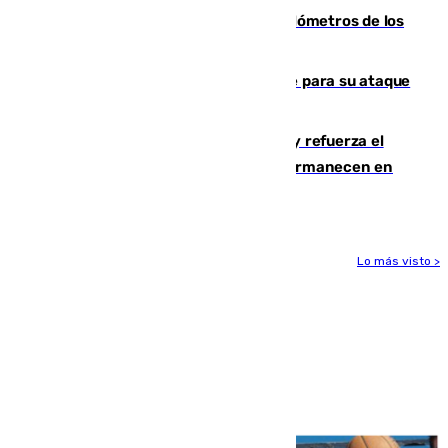
Diputación limpia de residuos 170 kilómetros de los
principales caminos del Rocío en Sevilla
El Real Madrid ficha a Yan Diomande para su ataque
por 125 millones
El Gobierno instala duchas y baños y refuerza el
CETI para los miles de migrantes que permanecen en
Ceuta
Lo más visto >
Más noticias
Ver más >