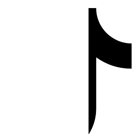
Ir
Tiktok
al
contenido