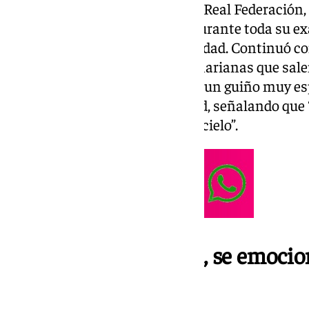
Ramos, vocal de protocolo de la Real Federación
una prosa lírica, permanente durante toda su exa
cada uno de los barrios de la ciudad. Continuó c
las advocaciones cristíferas y marianas que salen
penitencial cada año, haciendo un guiño muy espe
cofrades durante el aciago Covid, señalando que 
nosotros cuidándonos desde el cielo”.
La artista Carla Juvel, se emocio
ocasiones