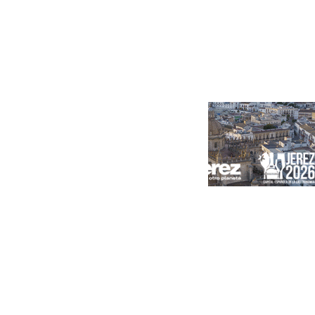
Portada
Andalucía
Sevilla
Málaga
Granada