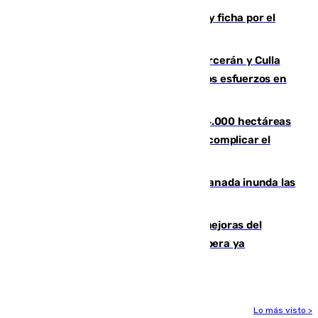
Luca Zidane rompe con el Granada y ficha por el
Leganés
Incendios de Castellón: Sierra Engarcerán y Culla
evolucionan positivamente y centran los esfuerzos en
Tírig
El incendio de Niebla ya supera las 4.000 hectáreas
afectadas y "se espera que se vuelva a complicar el
fuego"
Una tormenta en la provincia de Granada inunda las
calles de Puebla de Don Fadrique
La inversión del Ayuntamiento en mejoras del
entorno del Prado de San Sebastián supera ya
1.600.000 euros
Lo más visto >