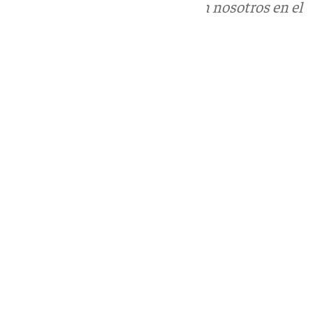
Puedes ponerte en contacto con nosotros en el
correo
informativos@101tv.es
Tags:
Últimas noticias