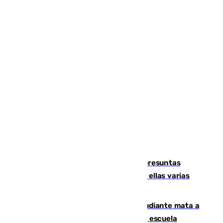
Un juzgado de Ceuta investiga seis presuntas
agresiones sexuales a migrantes, entre ellas varias
menores
Desastre en Tailandia: un joven estudiante mata a
tiros a sus abuelo y a profesores en una escuela