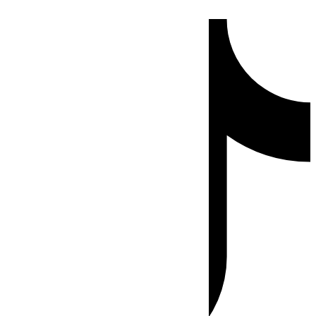
Ir
Tiktok
al
contenido