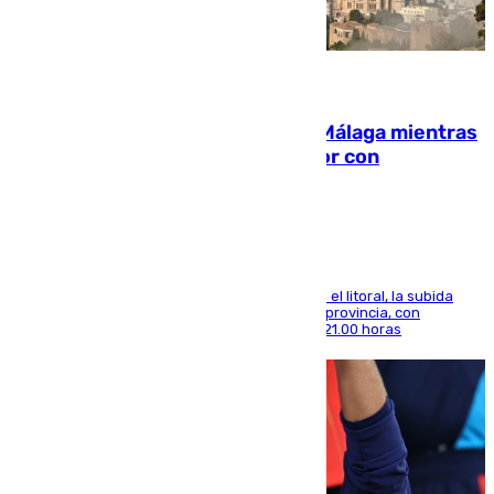
08.08.2026
El taró tiñe de niebla la costa de Málaga mientras
el calor se concentra en el interior con
Antequera en aviso amarillo
Mientras se alivia la sensación de bochorno en el litoral, la subida
térmica se notará sobre todo en el norte de la provincia, con
máximas que rozarán los 38 grados hasta las 21.00 horas