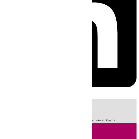
HOY
|
Fútbol
LaLiga
Sucesos
Primera División
Crisis Migratoria en Ceuta