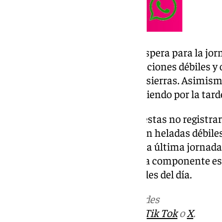
En la provincia de Granada se espera para la jorn
nubosos sin descartar precipitaciones débiles y
madrugada en el litoral y en las sierras. Asimismo
torno a 900 y 1.000 metros, subiendo por la tard
En cuanto a las
temperaturas
, estas no registr
en descenso. Además, se esperan heladas débile
interior. Por último, durante esta última jornad
esperan que soplen vientos de la componente este
predominio en las horas centrales del día.
Más noticias de
101TV
en las redes
sociales:
Instagram
,
Facebook
,
Tik Tok
o
X
.