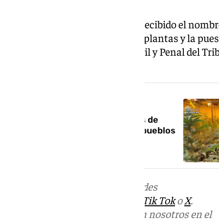
Esta operación simultánea ha recibido el nombr
resultado la incautación de 319 plantas y la pues
cinco detenidos a la Sección Civil y Penal del Tr
número 2.
NOTICIA RELACIONADA
Intervenidas casi 2.200 plantas de
marihuana en un día en cuatro pueblos
de Granada
Más noticias de
101TV
en las redes
sociales:
Instagram
,
Facebook
,
Tik Tok
o
X
.
Puedes ponerte en contacto con nosotros en el