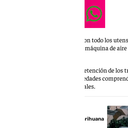
En el mismo espacio encontraron todo los utensil
transformadores, 20 focos, una máquina de aire
ventiladores y otros utensilios.
Los agentes llevaron a cabo la detención de los t
plantación, todos varones, con edades comprendi
tres tenían antecedentes policiales.
NOTICIA RELACIONADA
Intervenidas 374 plantas de marihuana
en el Sacromonte