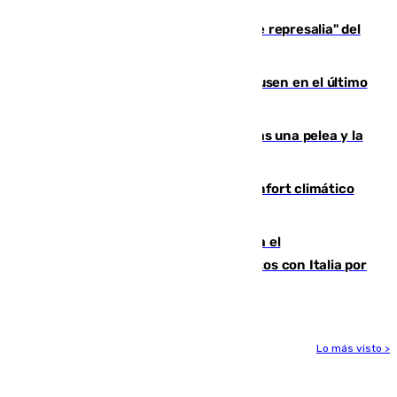
Italia responde ante las "medidas de represalia" del
Gobierno de Sánchez
El Sevilla se desinfla ante el Leverkusen en el último
ensayo (1-2)
Tensión en la prisión de Alhaurín tras una pelea y la
incautación de un punzón
Málaga contabiliza 148 zonas de confort climático
para enfrentar las altas temperaturas
Marlaska notifica a la Unión Europea el
restablecimiento de controles fronterizos con Italia por
vía aérea y marítima
Lo más visto >
Más noticias