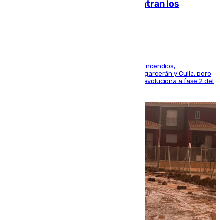
evolucionan positivamente y centran los
esfuerzos en Tírig
La UME se suma al operativo de control de los incendios,
progresando adecuadamente los de Sierra Engarcerán y Culla, pero
centrando todo el empeño en el de Culla, que evoluciona a fase 2 del
PEIF