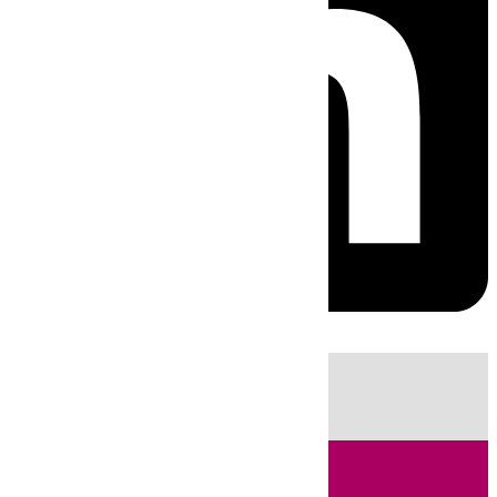
HOY
|
Sucesos
Fútbol
LaLiga
Primera División
Incendios