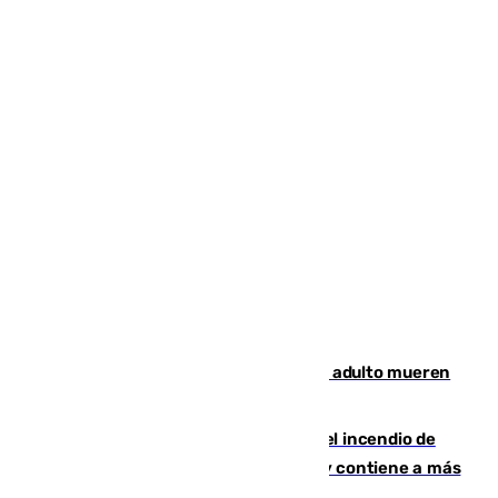
Tragedia en Italia: dos menores y un adulto mueren
en una violenta disputa familiar
340 personas más desalojadas por el incendio de
Niebla, que mantiene a 410 evacuadas y contiene a más
de 500 efectivos trabajando