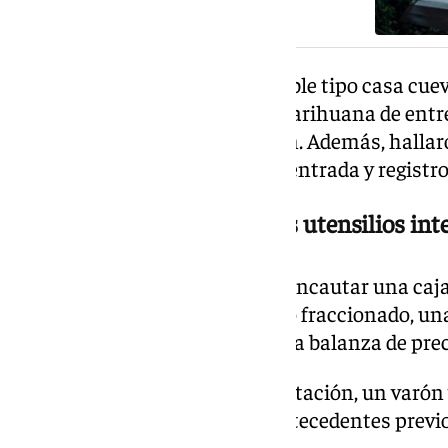
También localizaron un inmueble tipo casa cue
plantación de 193 plantas de marihuana de entre
en avanzado estado de floración. Además, halla
bastante similar a la de la otra entrada y registro
Dinero, una carabina y otros utensilios int
Los agentes también pudieron incautar una caja
marihuana, 845 euros en dinero fraccionado, una
tijeras de podar, una tablet y una balanza de pre
Los dos responsables de la plantación, un varón
El hombre, de 48 años, tenía antecedentes previo
tenía antecedentes.