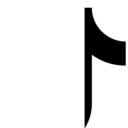
Ir
Tiktok
al
contenido