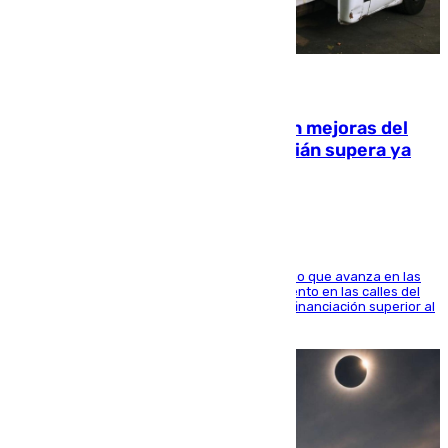
08.08.2026
La inversión del Ayuntamiento en mejoras del
entorno del Prado de San Sebastián supera ya
1.600.000 euros
El consistorio, a través de Emasesa, ha indicado que avanza en las
obras de renovación de las redes de saneamiento en las calles del
entorno del Prado, contando la zona con una financiación superior al
millón y medio de euros