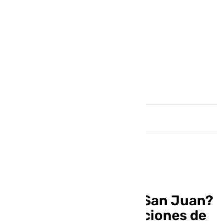
Andalucía
¿Habrá hogueras en San Juan?
Estas son las prohibiciones de