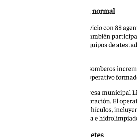
Más controles que en un día normal
La Policía Local reforzará el servicio con 88 ag
a los 329 efectivos ordinarios. También particip
controles de alcohol y drogas, equipos de atesta
infrarroja.
Por su parte, el Real Cuerpo de Bomberos increm
Protección Civil desplegará un operativo formad
En materia de limpieza, la empresa municipal 
dispositivo especial tras la celebración. El oper
trabajadores y una flota de 75 vehículos, incluy
limpiaplayas, camiones cisterna e hidrolimpiad
Música y espectáculo de cohetes