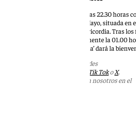
Las actividades comenzarán a las 22.30 horas co
Ipop en la glorieta Primero de Mayo, situada en
Banderas de la Playa de la Misericordia. Tras los 
continuará hasta aproximadamente la 01.00 hor
posteriormente la quema del ‘júa’ dará la bienve
Más noticias de
101TV
en las redes
sociales:
Instagram
,
Facebook
,
Tik Tok
o
X
.
Puedes ponerte en contacto con nosotros en el
correo
informativos@101tv.es
Tags:
Ayuntamiento de Málaga
Últimas noticias