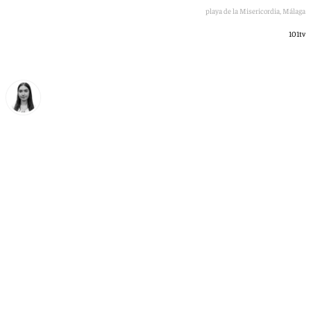
La noche de San Juan en la playa de la Misericordia, Málaga
101tv
Laura Flores
miércoles, 17 junio 2026, 16:52
Compartir: