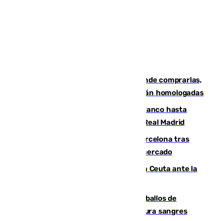
Gafas para el eclipse solar 2026: dónde comprarlas,
dónde conseguirlas y cómo saber si están homologadas
Vinícius Júnior seguirá vestido de blanco hasta
2032 tras cerrar su renovación con el Real Madrid
Rodrigo negocia su fichaje por el Barcelona tras
romper con el Madrid y revoluciona el mercado
El Rey traslada a Vivas su respaldo a Ceuta ante la
crisis migratoria
El primer ciclo de las carreras de caballos de
Sanlúcar arranca este sábado con 27 pura sangres