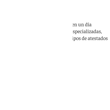
la fiesta en Málaga
Ese día habrá más seguridad que en un día
normal, y participarán unidades especializadas,
controles de alcohol y drogas, equipos de atestados
y drones con visión infrarroja