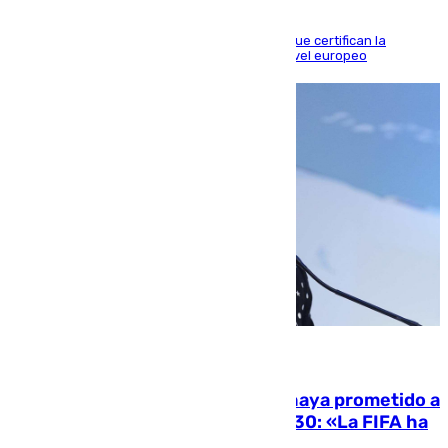
Riquelme, Deossa y Fornals firman los tantos que certifican la
superioridad bética ante un rival de máximo nivel europeo
06.08.2026
El Gobierno niega que Infantino haya prometido a
Marruecos la final del Mundial 2030: «La FIFA ha
sido tajante»