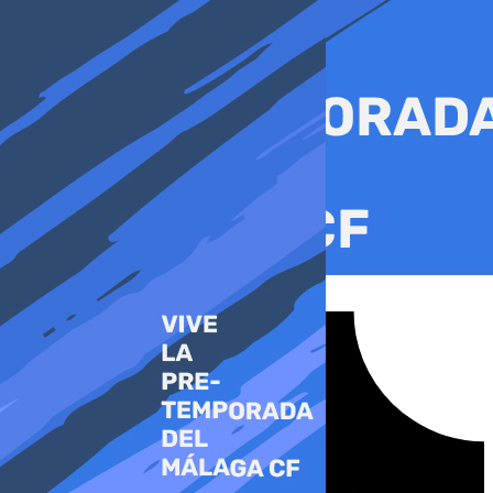
Ir
al
contenido
Tiktok