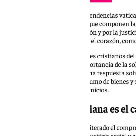
Durante la recepción en las dependencias vatica
por el gran número de mujeres que componen la
a todos «a trabajar en cooperación y por la justici
trabajáis con el corazón y desde el corazón, com
El encuentro subraya los orígenes cristianos de
España y destaca la crucial importancia de la so
cooperativismo, nacido como una respuesta solid
producción, distribución y consumo de bienes y s
valores del evangelio desde sus inicios.
«La cooperación cristiana es el 
La jornada de convivencia ha reiterado el compr
los principios de ayuda mutua, justicia social y 