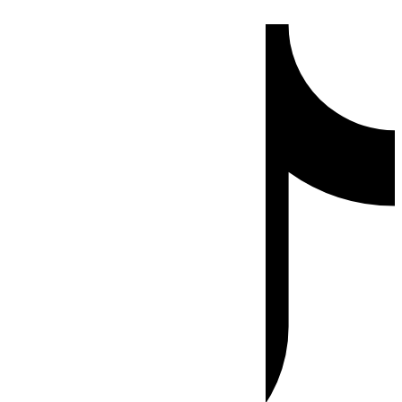
Ir
Tiktok
al
contenido