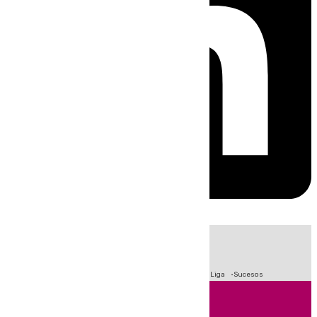
HOY
|
Fútbol
Primera División
Crisis Migratoria en Ceuta
LaLiga
Sucesos