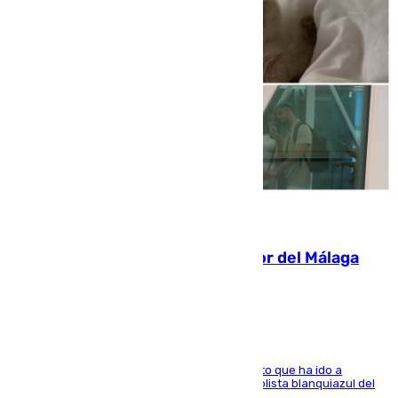
07.08.2026
Isco, la nueva mascota del jugador del Málaga
Dani Lorenzo
El centrocampista marbellí es ‘padre’ de un gato que ha ido a
recoger a Vigo y su nombre es como el exfutbolista blanquiazul del
Arroyo de la Miel