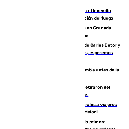
Activado el nivel 2 de emergencia en el incendio
forestal de Niebla por la compleja evolución del fuego
Controlado un incendio de rastrojos en Granada
junto a la autovía y al Callejón de Nogales
Juanfran Funes, sobre las lesiones de Carlos Dotor y
Fernando Calero: “Estamos preocupados, esperemos
que no sea nada”
Felipe VI refuerza los lazos con Colombia antes de la
llegada del nuevo presidente
Fernando Calero y Carlos Dotor se retiraron del
encuentro contra el Ceuta con molestias
España restablece controles temporales a viajeros
procedentes de Italia como repuesta a Meloni
El Málaga cae ante el Ceuta y suma la primera