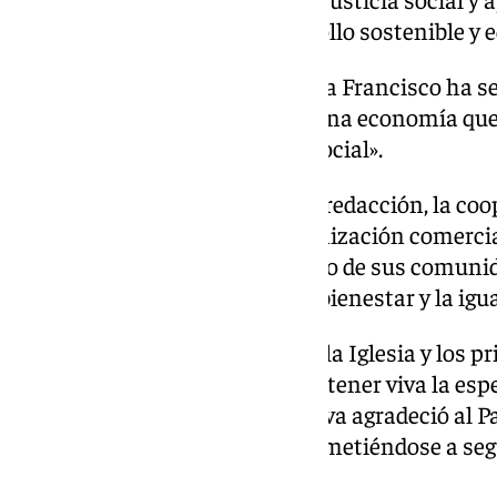
fundamentales para un desarrollo sostenible y e
A lo largo de su mandato, el Papa Francisco ha s
una forma de abrir el techo de una economía que 
bienes a costa de la injusticia social».
Según ha podido saber nuestra redacción, la coo
trasciende su papel como organización comerci
personas dedicadas al desarrollo de sus comuni
labor se centra en promover el bienestar y la ig
La entidad afronta el jubileo de la Iglesia y los 
siglo XXI, comprometida a mantener viva la espe
más justo y solidario. La comitiva agradeció al P
mensaje de esperanza, comprometiéndose a seg
más justa y solidaria.