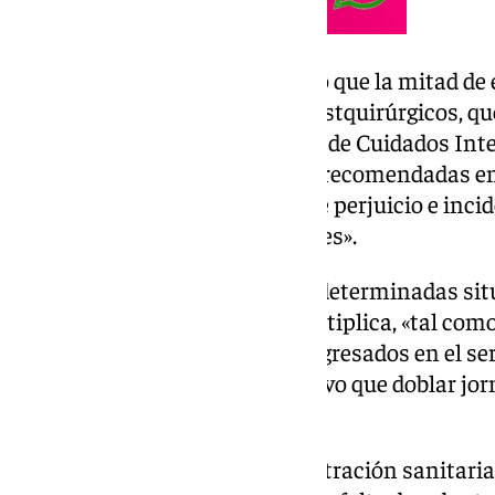
Matilde Núñez ha puntualizado que la mitad de 
Unidad de Cuidados Críticos Postquirúrgicos, q
equiparable a cualquier Unidad de Cuidados Inten
se están cumpliendo las ratios recomendadas en 
lo que puede ocasionar un grave perjuicio e inci
directamente sobre los pacientes».
El
sindicato
alerta de que ante determinadas sit
programada en el centro se multiplica, «tal como
noviembre, con 32 pacientes ingresados en el serv
un personal insuficiente que tuvo que doblar jor
turnos».
«Esto no ocurriría si la Administración sanitari