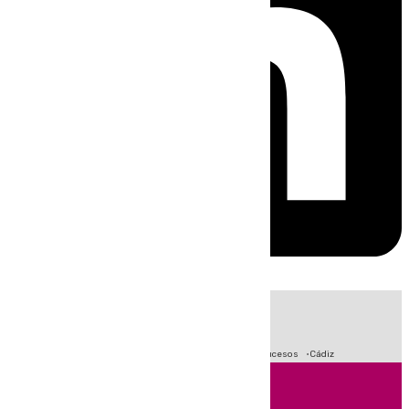
HOY
|
Crisis Migratoria en Ceuta
Fútbol
Primera División
Sucesos
Cádiz