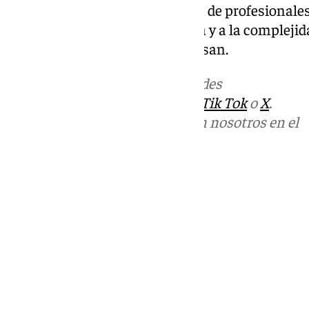
Administración con la dotación de profesionale
la actividad quirúrgica realizada y a la complejid
usuarios de dicho servicio precisan.
Más noticias de
101TV
en las redes
sociales:
Instagram
,
Facebook
,
Tik Tok
o
X
.
Puedes ponerte en contacto con nosotros en el
correo
informativos@101tv.es
Tags:
Últimas noticias