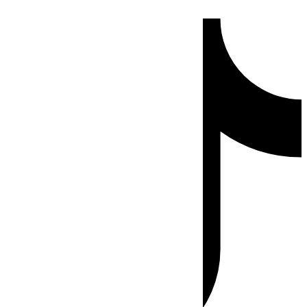
Ir
Tiktok
al
contenido