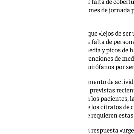
previsión y evitara problemas de falta de cobert
reglamentarios, bajas y reducciones de jornada 
agrega.
La responsable sindical afirma que «lejos de se
ante un problema estructural de falta de person
intervenciones mensuales de media y picos de h
meses normales y de 460 intervenciones de medi
cuando se cierran numerosos quirófanos por ser 
Al «desbordamiento por el incremento de actividad
une el incremento de funciones previstas reci
la realización del hemofiltrado a los pacientes, 
pacientes críticos y el control de los citratos de 
de la dotación de la plantilla que requieren estas
La Central Sindical reclama una respuesta «urgen