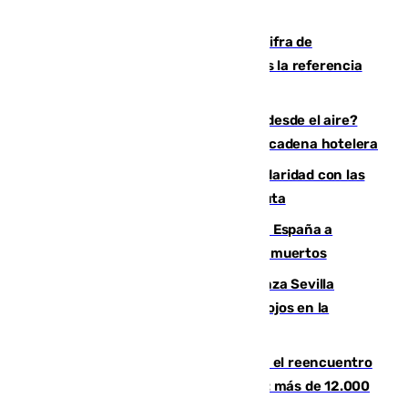
El Gobierno mantiene en 72.000 la cifra de
inmigrantes que entraron en Ceuta tras la referencia
de Torres a 80.000 personas
¿200.000 euros para ver el eclipse desde el aire?
Así es el exclusivo pack que ofrece una cadena hotelera
Concentración en Algeciras en solidaridad con las
víctimas de la crisis humanitaria en Ceuta
Sánchez traslada la "solidaridad" de España a
Colombia tras el terremoto que deja 111 muertos
El humo del incendio de Niebla alcanza Sevilla
mientras el fuego obliga a nuevos desalojos en la
provincia
La Rosaleda, aún lejos del lleno para el reencuentro
con el Málaga en el Trofeo Costa del Sol: más de 12.000