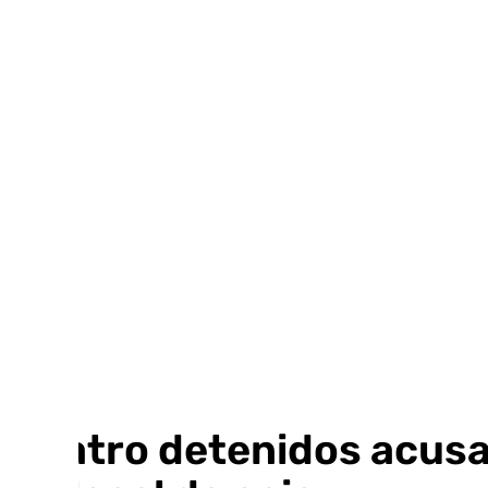
Ir
al
contenido
Cuatro detenidos acusad