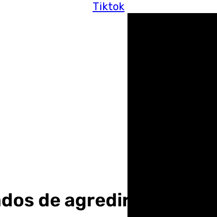
Tiktok
os de agredir y robar a 