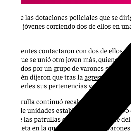
Una de las dotaciones policiales que se diri
cuatro jóvenes corriendo dos de ellos en una
otra.
Los agentes contactaron con dos de ellos qu
a las que se unió otro joven más, quienes 
agredidos por un grupo de varones sin medi
También dijeron que tras la
agresión
les ha
sustraerles sus pertenencias y que se habí
La patrulla continuó recabando información
resto de unidades establecía un dispositivo
una de las patrullas que formaban parte del 
furgoneta en la que viajaban cuatro varones 