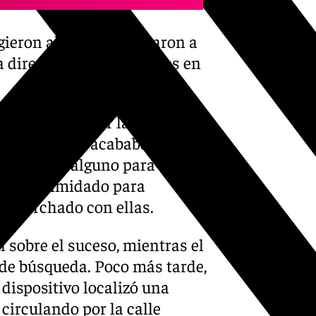
gieron al lugar, observaron a
 dirección y los otros dos en
e resultaron ser las víctimas,
narraron como acababan de ser
ar motivo alguno para ello.
bían intimidado para
an marchado con ellas.
 sobre el suceso, mientras el
 de búsqueda. Poco más tarde,
dispositivo localizó una
circulando por la calle