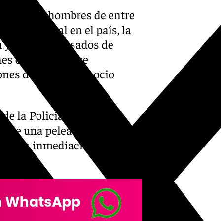
 a cuatro hombres de entre
tuación legal en el país, la
 y trabajo, acusados de
nes con quienes se
nes de un local de ocio
 de la Policía Nacional
n de una pelea entre un
 en las inmediaciones de un
tores.