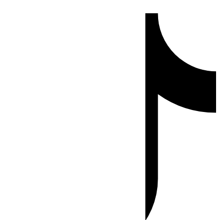
Ir
Tiktok
al
contenido