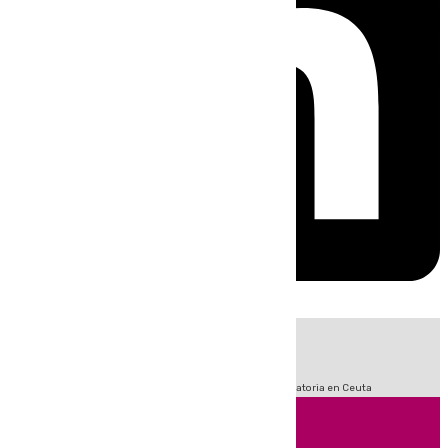
HOY
|
Sucesos
Fútbol
LaLiga
Primera División
Crisis Migratoria en Ceuta