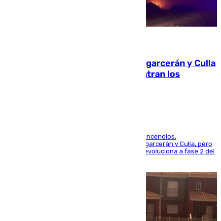
08.08.2026
Incendios de Castellón: Sierra Engarcerán y Culla
evolucionan positivamente y centran los
esfuerzos en Tírig
La UME se suma al operativo de control de los incendios,
progresando adecuadamente los de Sierra Engarcerán y Culla, pero
centrando todo el empeño en el de Culla, que evoluciona a fase 2 del
PEIF