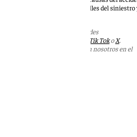
el lugar para esclarecer los detalles del siniestr
tráfico en la zona afectada.
Más noticias de
101TV
en las redes
sociales:
Instagram
,
Facebook
,
Tik Tok
o
X
.
Puedes ponerte en contacto con nosotros en el
correo
informativos@101tv.es
Tags:
Últimas noticias