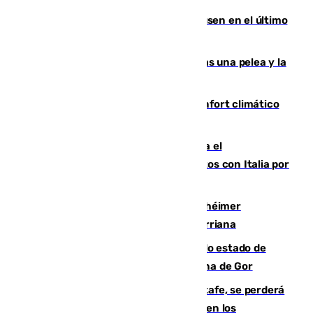
El Sevilla se desinfla ante el Leverkusen en el último
ensayo (1-2)
Tensión en la prisión de Alhaurín tras una pelea y la
incautación de un punzón
Málaga contabiliza 148 zonas de confort climático
para enfrentar las altas temperaturas
Marlaska notifica a la Unión Europea el
restablecimiento de controles fronterizos con Italia por
vía aérea y marítima
Hallan sin vida al granadino con Alzhéimer
desaparecido hace una semana en Churriana
Encuentran un cadáver en avanzado estado de
descomposición en la localidad granadina de Gor
Christantus Uche, delantero del Getafe, se perderá
toda la temporada por varias fracturas en los