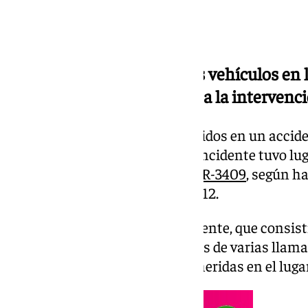
El choque frontal entre tres vehículos en 
ocupantes heridos y obligó a la intervenc
Cuatro hombres resultaron heridos en un acciden
mañana en Íllora,
Granada
. El incidente tuvo lu
en la N-432, en el cruce con la
GR-3409
, según h
Coordinación de Emergencias 112.
La primera alerta sobre el accidente, que consist
tres vehículos, se recibió a través de varias llam
indicaban que había personas heridas en el lugar