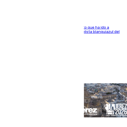
El centrocampista marbellí es ‘padre’ de un gato que ha ido a
recoger a Vigo y su nombre es como el exfutbolista blanquiazul del
Arroyo de la Miel