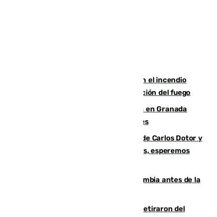
Activado el nivel 2 de emergencia en el incendio
forestal de Niebla por la compleja evolución del fuego
Controlado un incendio de rastrojos en Granada
junto a la autovía y al Callejón de Nogales
Juanfran Funes, sobre las lesiones de Carlos Dotor y
Fernando Calero: “Estamos preocupados, esperemos
que no sea nada”
Felipe VI refuerza los lazos con Colombia antes de la
llegada del nuevo presidente
Fernando Calero y Carlos Dotor se retiraron del