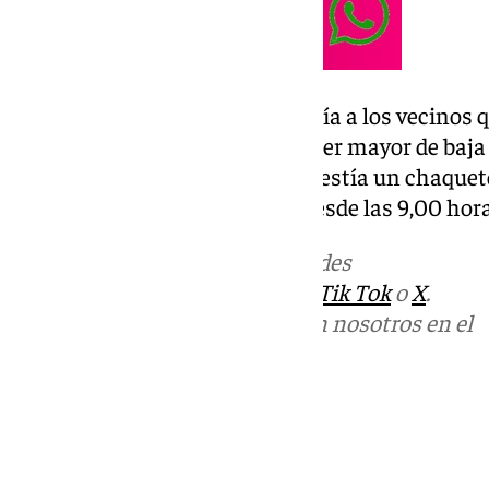
La Policía Local de Granada pedía a los vecinos 
tener algún dato sobre esta mujer mayor de baja 
cano recogido en cola», quien «vestía un chaquetó
que se daba por desaparecida desde las 9,00 hora
Más noticias de
101TV
en las redes
sociales:
Instagram
,
Facebook
,
Tik Tok
o
X
.
Puedes ponerte en contacto con nosotros en el
correo
informativos@101tv.es
Tags:
Últimas noticias