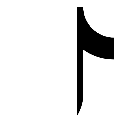
Ir
Tiktok
al
contenido