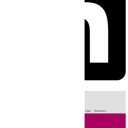
HOY
|
Fútbol
Primera División
Crisis Migratoria en Ceuta
LaLiga
Sucesos