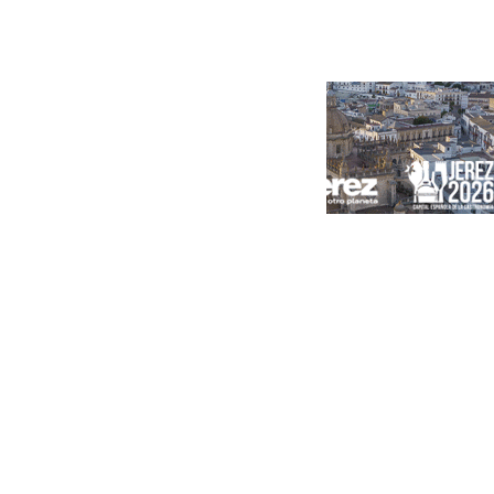
Portada
Andalucía
Sevilla
Málaga
Granada
España
Internacional