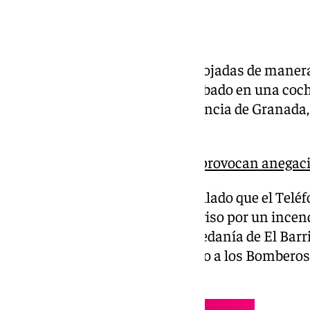
Veinte viviendas han sido desalojadas de maner
registrado en la tarde de este sábado en una coc
la Vega en Monachil, en la provincia de Granada,
de Emergencias 112 Andalucía.
Las lluvias de este viernes provocan anegaci
En una nota, la entidad ha detallado que el Tel
atendido a las 13.20 horas un aviso por un ince
en la calle Chico Colorín de la pedanía de El Barri
sala coordinadora ha movilizado a los Bomberos d
a la Policía Local.