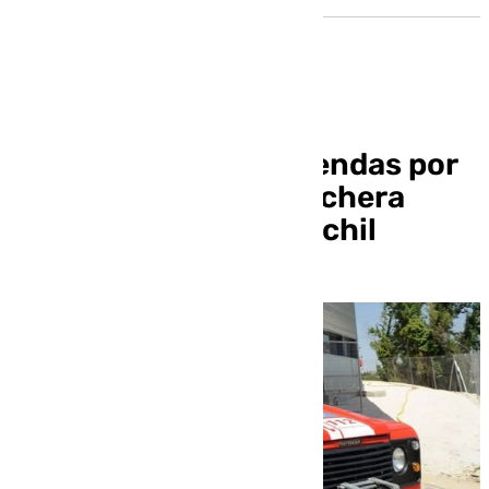
Desalojan veinte viviendas por
el incendio en una cochera
comunitaria en Monachil