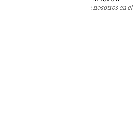
Puedes ponerte en contacto con nosotros en el
correo
informativos@101tv.es
Tags:
Últimas noticias