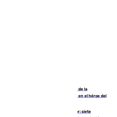
Ferrán Torres, nombrado embajador de la
Comunidad Valenciana tras convertirse en el héroe del
Mundial
Andalucía sigue asfixiada por el calor: siete