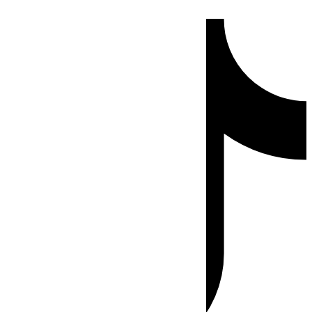
Ir
Tiktok
al
contenido