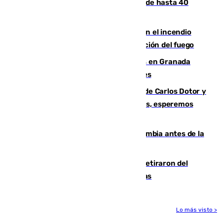
provincias, en alerta por temperaturas de hasta 40
grados
Activado el nivel 2 de emergencia en el incendio
forestal de Niebla por la compleja evolución del fuego
Controlado un incendio de rastrojos en Granada
junto a la autovía y al Callejón de Nogales
Juanfran Funes, sobre las lesiones de Carlos Dotor y
Fernando Calero: “Estamos preocupados, esperemos
que no sea nada”
Felipe VI refuerza los lazos con Colombia antes de la
llegada del nuevo presidente
Fernando Calero y Carlos Dotor se retiraron del
encuentro contra el Ceuta con molestias
Lo más visto >