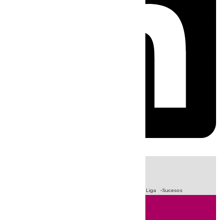
HOY
|
Fútbol
Primera División
Crisis Migratoria en Ceuta
LaLiga
Sucesos