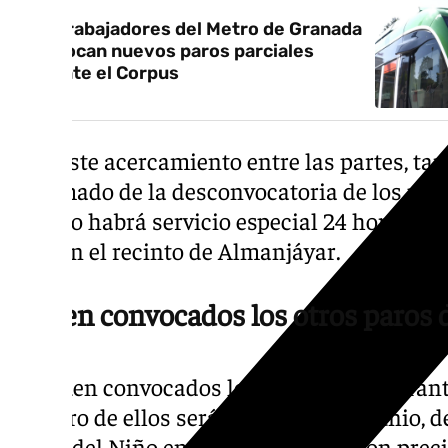
Los trabajadores del Metro de Granada
convocan nuevos paros parciales
durante el Corpus
Tras este acercamiento entre las partes, t
informado de la desconvocatoria de los par
cuando habrá servicio especial 24 horas coin
feria en el recinto de Almanjáyar.
Siguen convocados los otros paros 
Sí siguen convocados los otros paros duran
primero de ellos será el martes 2 de junio, 
el Día del Niño en el recinto ferial, con pre