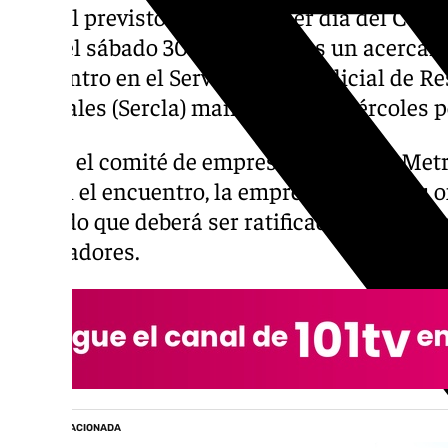
parcial previsto para el primer día del Corpu
feria, el sábado 30 de mayo, tras un acerca
encuentro en el Servicio Extrajudicial de R
Laborales (Sercla) mantenido el miércoles 
Desde el comité de empresa de Avanza Met
que en el encuentro, la empresa mejoró su of
acuerdo que deberá ser ratificado este vier
trabajadores.
NOTICIA RELACIONADA