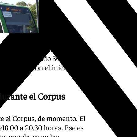
ambién Metro de Granada ha
os para el sábado 30 de mayo,
cidiendo con el inicio de la
durante el Corpus
te el Corpus, de momento. El
de18.00 a 20.30 horas. Ese es
cios populares en las