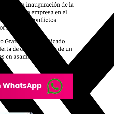
s, el de la inauguración de la
miento con la empresa en el
esolución de Conflictos
por la noche
ro Granada han explicado
erta de cara a la firma de un
nes en asamblea de