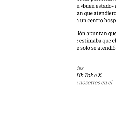
precisado que se encontraban en «buen estado» a
ayer. Desde
Cruz Roja
puntualizan que atendieron 
ninguno precisó ser trasladado a un centro hospi
Además, fuentes de la organización apuntan que, 
desembarco de los migrantes, se estimaba que e
centenar, aunque confirman que solo se atendió p
migrantes.
Más noticias de
101TV
en las redes
sociales:
Instagram
,
Facebook
,
Tik Tok
o
X
.
Puedes ponerte en contacto con nosotros en el
correo
informativos@101tv.es
Tags:
Últimas noticias