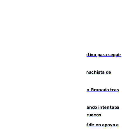
Marruecos, la principal baza de Infantino para seguir
al frente de la FIFA
Pedro Sánchez condena el crimen machista de
Benahavís
Angustioso rescate de una familia en Granada tras
caer su coche por un terraplén
Fallece un joven tras caer al mar cuando intentaba
entrar en parapente a Ceuta desde Marruecos
CIES NO moviliza a la provincia de Cádiz en apoyo a