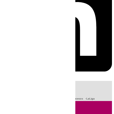
HOY
|
Fútbol
Primera División
Crisis Migratoria en Ceuta
Sucesos
LaLiga