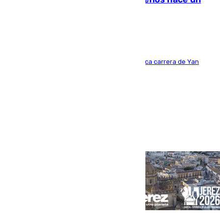
año y jugaba en Leganés
Del filial pepinero a récord absoluto: la meteórica carrera de Yan
Diomande en solo doce meses