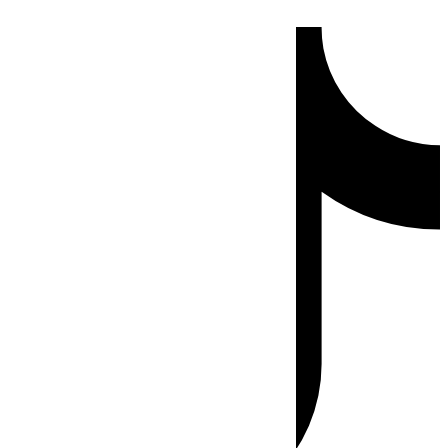
Ir
Tiktok
al
contenido