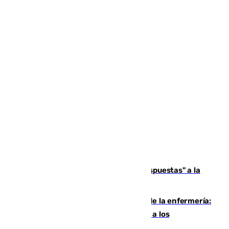
Más de 15.000 ceutíes reclaman "respuestas" a la
crisis migratoria
Buenas noticias para el Málaga desde la enfermería:
Juan Cruz se incorpora con normalidad a los
entrenamientos