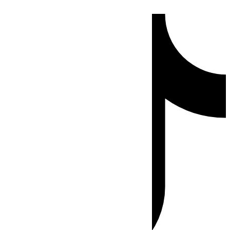
Ir
Tiktok
al
contenido