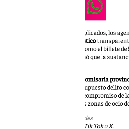
Al inspeccionar a uno de los implicados, los ag
que contenía tres
bolsas de plástico
transparent
pulverulenta de color rosa, así como el billete de
pruebas pertinentes, se confirmó que la sustanc
total fue de
7.8 gramos
.
El detenido fue trasladado a la
comisaría provinc
de la autoridad judicial por un supuesto delito co
intervención pone de relieve el compromiso de la
contra el tráfico de drogas en las zonas de ocio de
Más noticias de
101TV
en las redes
sociales:
Instagram
,
Facebook
,
Tik Tok
o
X
.