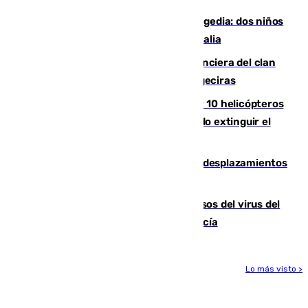
Una venganza familiar acaba en tragedia: dos niños
y un adulto mueren en una piscina en Italia
Golpe definitivo a la estructura financiera del clan
de los hermanos Sánchez Castro en Algeciras
Más de 600 bomberos, 169 medios y 10 helicópteros
están desplegados en la zona intentando extinguir el
incendio de Niebla
El eclipse provocará 1,5 millones de desplazamientos
adicionales por carretera
La Junta confirma cinco nuevos casos del virus del
Nilo y suma ya un total de 26 en Andalucía
Lo más visto >
Más noticias