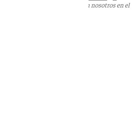
Puedes ponerte en contacto con nosotros en el
correo
informativos@101tv.es
Tags:
Últimas noticias