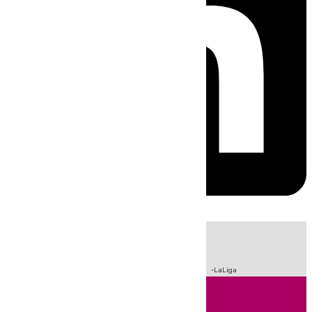
HOY
|
Sucesos
Crisis Migratoria en Ceuta
Fútbol
Incendios
LaLiga